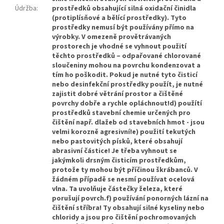
Údržba
:
prostředků obsahující silná oxidační činidla
(protiplísňové a bělící prostředky). Tyto
prostředky nemusí být používány přímo na
výrobky. V omezeně provětrávaných
prostorech je vhodné se vyhnout použití
těchto prostředků – odpařované chlorované
sloučeniny mohou na povrchu kondenzovat a
tím ho poškodit. Pokud je nutné tyto čisticí
nebo desinfekční prostředky použít, je nutné
zajistit dobré větrání prostor a čištěné
povrchy dobře a rychle opláchnout!d) použítí
prostředků stavební chemie určených pro
čištění např. dlažeb od stavebních hmot - jsou
velmi korozně agresivní!e) použití tekutých
nebo pastovitých písků, které obsahují
abrasivní částice! Je třeba vyhnout se
jakýmkoli drsným čisticím prostředkům,
protože ty mohou být příčinou škrábanců. V
žádném případě se nesmí používat ocelová
vlna. Ta uvolňuje částečky železa, které
porušují povrch.f) používání ponorných lázní na
čištění stříbra! Ty obsahují silné kyseliny nebo
chloridy a jsou pro čištění pochromovaných