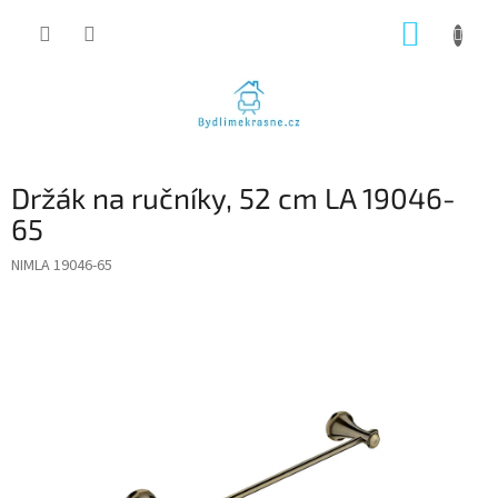
Přejít
NÁKUP
na
obsah
KOŠÍK
Držák na ručníky, 52 cm LA 19046-
65
NIMLA 19046-65