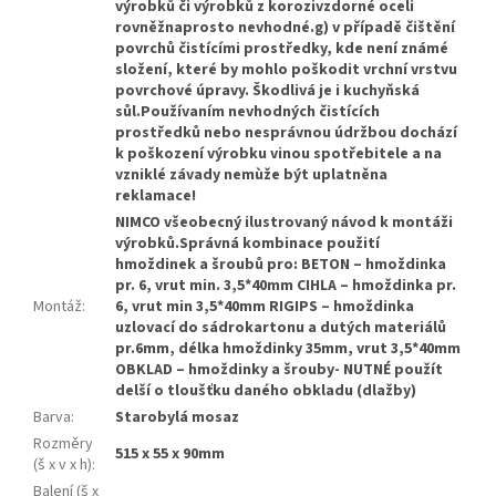
výrobků či výrobků z korozivzdorné oceli
rovněžnaprosto nevhodné.g) v případě čištění
povrchů čistícími prostředky, kde není známé
složení, které by mohlo poškodit vrchní vrstvu
povrchové úpravy. Škodlivá je i kuchyňská
sůl.Používaním nevhodných čistících
prostředků nebo nesprávnou údržbou dochází
k poškození výrobku vinou spotřebitele a na
vzniklé závady nemùže být uplatněna
reklamace!
NIMCO všeobecný ilustrovaný návod k montáži
výrobků.Správná kombinace použití
hmoždinek a šroubů pro: BETON – hmoždinka
pr. 6, vrut min. 3,5*40mm CIHLA – hmoždinka pr.
Montáž
:
6, vrut min 3,5*40mm RIGIPS – hmoždinka
uzlovací do sádrokartonu a dutých materiálů
pr.6mm, délka hmoždinky 35mm, vrut 3,5*40mm
OBKLAD – hmoždinky a šrouby- NUTNÉ použít
delší o tloušťku daného obkladu (dlažby)
Barva
:
Starobylá mosaz
Rozměry
515 x 55 x 90mm
(š x v x h)
:
Balení (š x