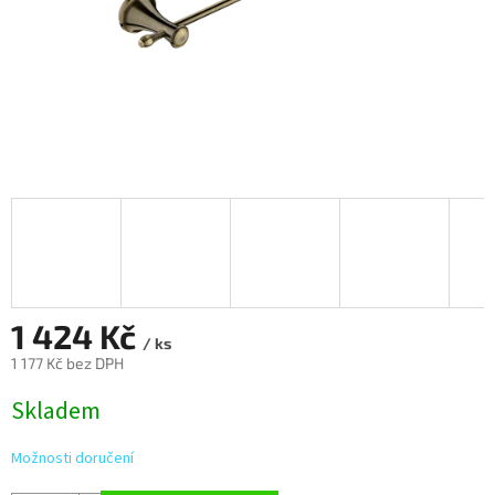
1 424 Kč
/ ks
1 177 Kč bez DPH
Měrná
Skladem
cena:
Možnosti doručení