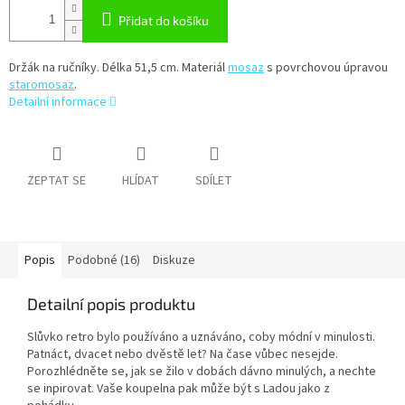
Přidat do košíku
Držák na ručníky. Délka 51,5 cm. Materiál
mosaz
s povrchovou úpravou
staromosaz
.
Detailní informace
ZEPTAT SE
HLÍDAT
SDÍLET
Popis
Podobné (16)
Diskuze
Detailní popis produktu
Slůvko retro bylo používáno a uznáváno, coby módní v minulosti.
Patnáct, dvacet nebo dvěstě let? Na čase vůbec nesejde.
Porozhlédněte se, jak se žilo v dobách dávno minulých, a nechte
se inpirovat. Vaše koupelna pak může být s Ladou jako z