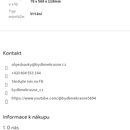
70 x 560 x 110mm
v x h)
:
Typ
Vrtání
montáže
:
Z
á
p
a
Kontakt
t
objednavky
@
bydlimekrasne.cz
í
+420 604 553 164
Sledujte nás na FB
bydlimekrasne_cz
https://www.youtube.com/@bydlimekrasne5694
Informace k nákupu
1. O nás