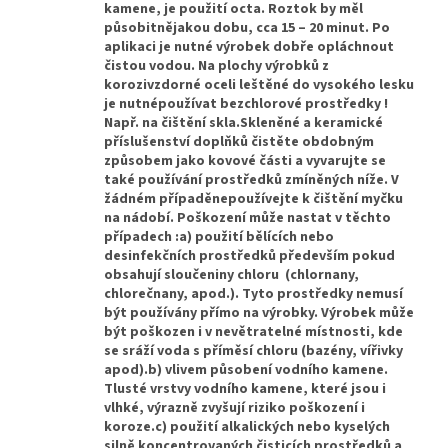
kamene, je použití octa. Roztok by měl
působitnějakou dobu, cca 15 – 20 minut. Po
aplikaci je nutné výrobek dobře opláchnout
čistou vodou. Na plochy výrobků z
korozivzdorné oceli leštěné do vysokého lesku
je nutnépoužívat bezchlorové prostředky !
Např. na čištění skla.Skleněné a keramické
příslušenství doplňků čistěte obdobným
způsobem jako kovové části a vyvarujte se
také používání prostředků zmíněných níže. V
žádném případěnepoužívejte k čištění myčku
na nádobí. Poškození může nastat v těchto
případech :a) použití bělících nebo
desinfekčních prostředků především pokud
obsahují sloučeniny chloru (chlornany,
chlorečnany, apod.). Tyto prostředky nemusí
být používány přímo na výrobky. Výrobek může
být poškozen i v nevětratelné místnosti, kde
se sráží voda s příměsí chloru (bazény, vířivky
apod).b) vlivem působení vodního kamene.
Tlusté vrstvy vodního kamene, které jsou i
vlhké, výrazně zvyšují riziko poškození i
koroze.c) použití alkalických nebo kyselých
silně koncentrovaných čisticích prostředků a