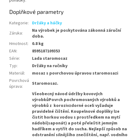
pohádky.
Doplňkové parametry
Kategorie
:
Držáky a háčky
Na výrobek je poskytována zákonná záruční
Záruka
:
doba.
Hmotnost
:
0.8 kg
EAN
:
8595187109353
Série
:
Lada staromosaz
Typ
:
Držáky na ručníky
Materiál
:
mosaz s povrchovou úpravou staromosazi
Povrchová
Staromosaz.
úprava
:
Všeobecný návod údržby kovových
výrobkůPovrch pochromovaných výrobků a
výrobků z korozivzdorné oceli vyžaduje
pravidelné čištění. Koupelnové doplňky lze
čistit horkou vodou s prostředkem na mytí
nádobí(saponát) a poté přeleštit jemným
hadříkem a vytřít do sucha. Nejlepší způsob na
odstranění silnějšího znečištění, např. vodního