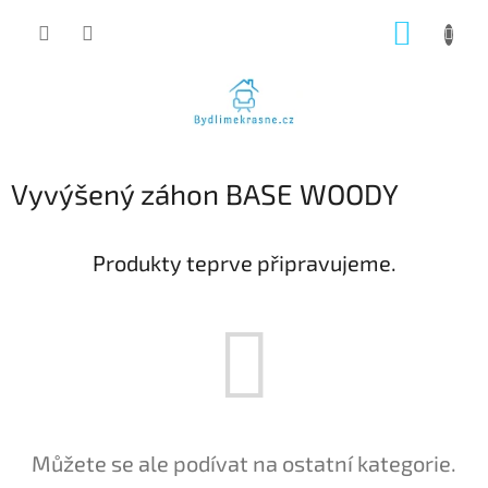
Přejít
NÁKUP
na
obsah
KOŠÍK
Vyvýšený záhon BASE WOODY
Produkty teprve připravujeme.
Můžete se ale podívat na ostatní kategorie.