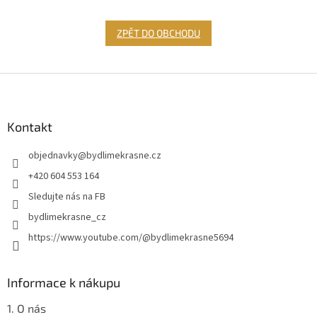
ZPĚT DO OBCHODU
Z
á
p
a
Kontakt
t
objednavky
@
bydlimekrasne.cz
í
+420 604 553 164
Sledujte nás na FB
bydlimekrasne_cz
https://www.youtube.com/@bydlimekrasne5694
Informace k nákupu
1. O nás