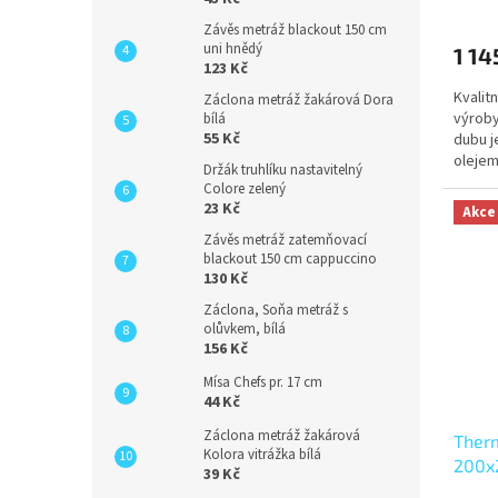
Závěs metráž blackout 150 cm
uni hnědý
1 14
123 Kč
Kvalit
Záclona metráž žakárová Dora
výroby
bílá
55 Kč
dubu j
olejem
Držák truhlíku nastavitelný
německ
Colore zelený
23 Kč
Akce
Závěs metráž zatemňovací
blackout 150 cm cappuccino
130 Kč
Záclona, Soňa metráž s
olůvkem, bílá
156 Kč
Mísa Chefs pr. 17 cm
44 Kč
Záclona metráž žakárová
Therm
Kolora vitrážka bílá
200x
39 Kč