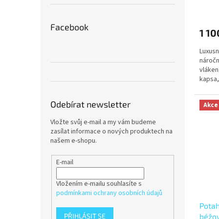
Facebook
1 10
Luxusn
náročn
vláken
kapsa, 
součas
Odebírat newsletter
Akce
Vložte svůj e-mail a my vám budeme
zasílat informace o nových produktech na
našem e-shopu.
E-mail
Vložením e-mailu souhlasíte s
podmínkami ochrany osobních údajů
Potah
béžov
PŘIHLÁSIT SE