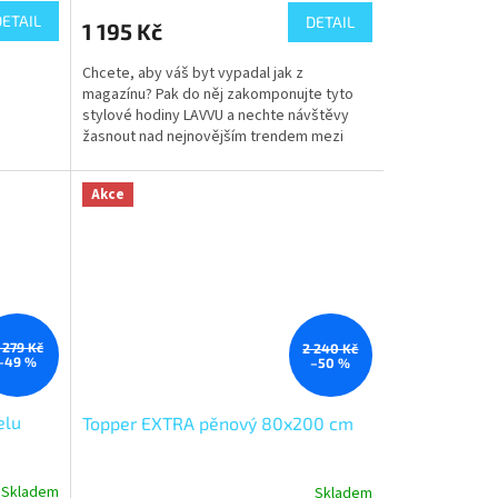
DETAIL
DETAIL
1 195 Kč
Chcete, aby váš byt vypadal jak z
magazínu? Pak do něj zakomponujte tyto
stylové hodiny LAVVU a nechte návštěvy
žasnout nad nejnovějším trendem mezi
nástěnnými hodinami.
Akce
 279 Kč
2 240 Kč
–49 %
–50 %
elu
Topper EXTRA pěnový 80x200 cm
Skladem
Skladem