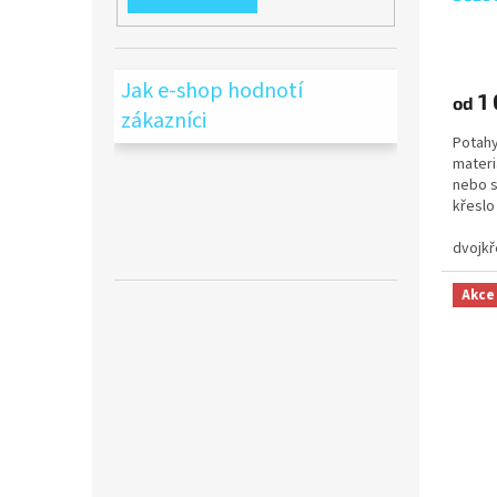
Jak e-shop hodnotí
1 
od
zákazníci
Potahy
materi
nebo s
křeslo
změnít
dvojkř
Akce