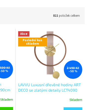
821
položek celkem
Akce
Poslední kus
skladem
 500 Kč
2 490 Kč
–50 %
–50 %
n
LAVVU Luxusní dřevěné hodiny ART
0x90cm
DECO se zlatými detaily LCT4090
í:
Skladem
Skladem