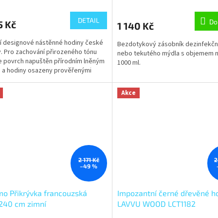
M
DETAIL
Do
5 Kč
1 140 Kč
A
ní designové nástěnné hodiny české
Bezdotykový zásobník dezinfekčn
. Pro zachování přirozeného tónu
nebo tekutého mýdla s objemem 
e povrch napuštěn přírodním lněným
1000 ml.
 a hodiny osazeny prověřenými
ými strojky UTS.
Akce
2 171 Kč
2
–49 %
o Přikrývka francouzská
Impozantní černé dřevěné h
240 cm zimní
LAVVU WOOD LCT1182