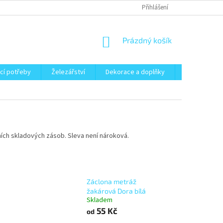
Přihlášení
NÁKUPNÍ
Prázdný košík
KOŠÍK
cí potřeby
Železářství
Dekorace a doplňky
Zahrada
lních skladových zásob. Sleva není nároková.
Záclona metráž
žakárová Dora bílá
Skladem
55 Kč
od