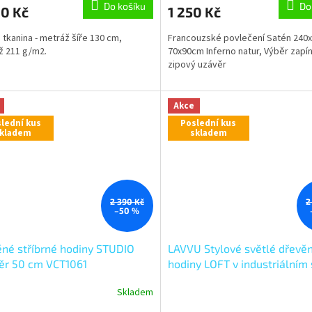
Do košíku
Do
00 Kč
1 250 Kč
 tkanina - metráž šíře 130 cm,
Francouzské povlečení Satén 240x
ž 211 g/m2.
70x90cm Inferno natur, Výběr zapín
zipový uzávěr
Akce
lední kus
Poslední kus
kladem
skladem
2 390 Kč
2
–50 %
né stříbrné hodiny STUDIO
LAVVU Stylové světlé dřevě
ěr 50 cm VCT1061
hodiny LOFT v industriálním 
LCT4080
Skladem