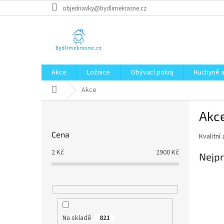
Přejít
objednavky@bydlimekrasne.cz
na
obsah
Akce
Ložnice
Obývací pokoj
Kuchyně a
Domů
Akce
P
Akc
o
s
Cena
Kvalitní
t
r
2
Kč
2900
Kč
Nejpr
a
n
n
í
p
a
Na skladě
821