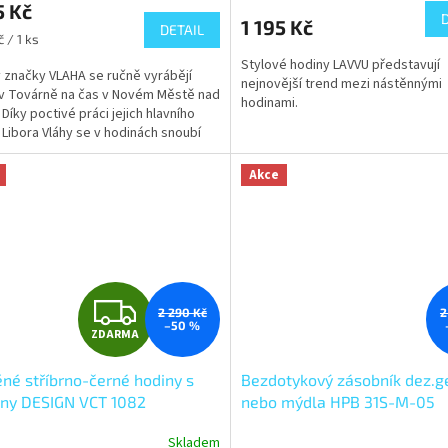
5 Kč
1 195 Kč
DETAIL
č / 1 ks
Stylové hodiny LAVVU představují
 značky VLAHA se ručně vyrábějí
nejnovější trend mezi nástěnnými
v Továrně na čas v Novém Městě nad
hodinami.
 Díky poctivé práci jejich hlavního
 Libora Vláhy se v hodinách snoubí
...
Akce
Z
2 290 Kč
2
–50 %
ZDARMA
D
né stříbrno-černé hodiny s
Bezdotykový zásobník dez.g
A
ny DESIGN VCT 1082
nebo mýdla HPB 31S-M-05
R
Skladem