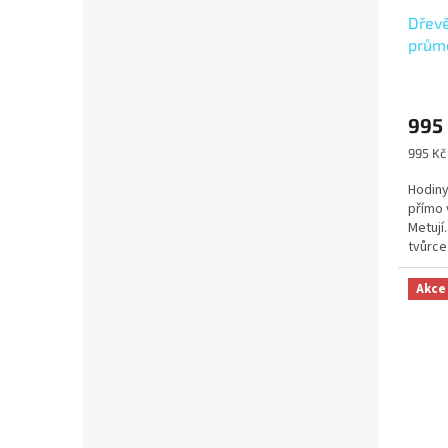
Dřevě
prům
995
Měrná
995 Kč 
cena:
Hodiny
přímo 
Metují.
tvůrce
tradiční
Akce