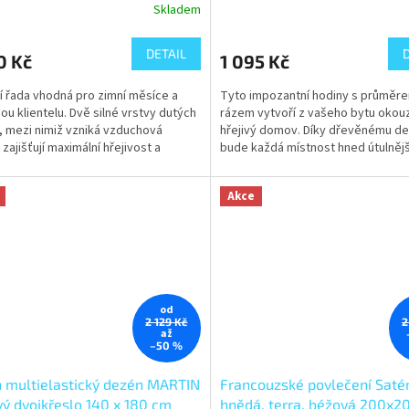
Skladem
DETAIL
0 Kč
1 095 Kč
í řada vhodná pro zimní měsíce a
Tyto impozantní hodiny s průměr
ou klientelu. Dvě silné vrstvy dutých
rázem vytvoří z vašeho bytu okouzl
, mezi nimiž vzniká vzduchová
hřejivý domov. Díky dřevěnému d
zajišťují maximální hřejivost a
bude každá místnost hned útulnějš
ně lehkost a...
působivý design...
Akce
od
2 129 Kč
2
až
–50 %
 multielastický dezén MARTIN
Francouzské povlečení Saté
ý dvojkřeslo 140 x 180 cm
hnědá, terra, béžová 200x2