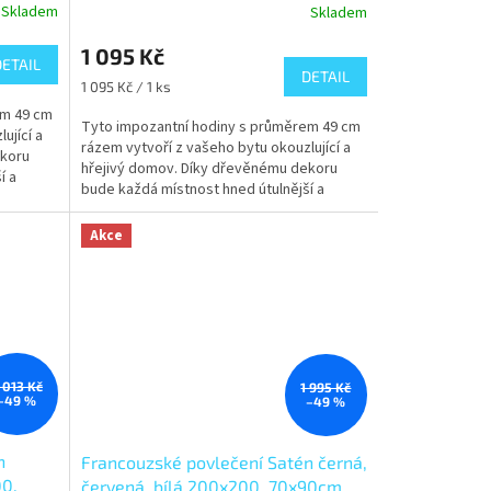
R
Skladem
Skladem
M
1 095 Kč
DETAIL
DETAIL
A
Měrná
1 095 Kč / 1 ks
cena:
em 49 cm
Tyto impozantní hodiny s průměrem 49 cm
ující a
rázem vytvoří z vašeho bytu okouzlující a
ekoru
hřejivý domov. Díky dřevěnému dekoru
í a
bude každá místnost hned útulnější a
působivý design...
Akce
 013 Kč
1 995 Kč
–49 %
–49 %
n
Francouzské povlečení Satén černá,
00,
červená, bílá 200x200, 70x90cm