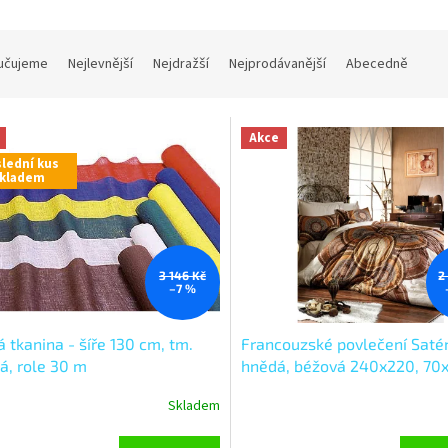
učujeme
Nejlevnější
Nejdražší
Nejprodávanější
Abecedně
Akce
lední kus
kladem
3 146 Kč
2
–7 %
á tkanina - šíře 130 cm, tm.
Francouzské povlečení Saté
á, role 30 m
hnědá, béžová 240x220, 7
Inferno hnědé, Výběr zapínán
Skladem
zipový uzávěr