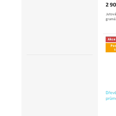
2 9
Jutová
gramá
Akce
Pos
s
Dřevě
prům