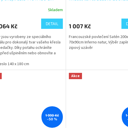
70x90cm Inferno natur, Výb
Skladem
zapínání: zipový uzávěr
DETAIL
064 Kč
1 007 Kč
 jsou vyrobeny ze speciálního
Francouzské povlečení Satén 200x
álu pro dokonalý tvar vašeho křesla
70x90cm Inferno natur, Výběr zapín
edačky. Díky potahu ochráníte
zipový uzávěr
 před ušpiněním nebo obnovíte a
e jeho vzhled....
eslo 140 x 180 cm
Akce
1 990 Kč
1
–50 %