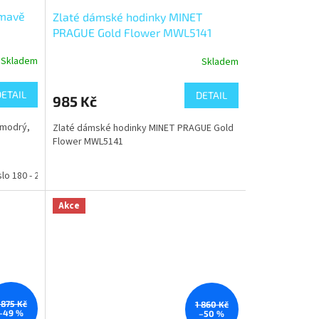
tmavě
Zlaté dámské hodinky MINET
PRAGUE Gold Flower MWL5141
Skladem
Skladem
DETAIL
DETAIL
985 Kč
ěmodrý,
Zlaté dámské hodinky MINET PRAGUE Gold
Flower MWL5141
slo 180 - 240 cm
Akce
 875 Kč
1 860 Kč
–49 %
–50 %