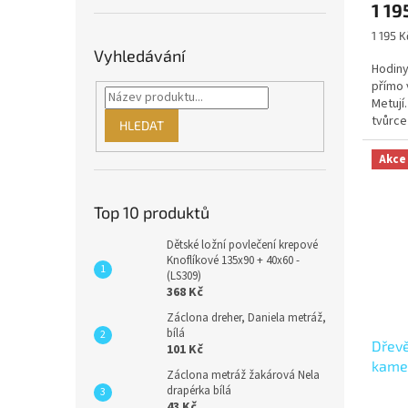
1 19
Měrná
1 195 K
cena:
Vyhledávání
Hodiny
přímo 
Metují.
tvůrce
HLEDAT
tradiční
Akce
Top 10 produktů
Dětské ložní povlečení krepové
Knoflíkové 135x90 + 40x60 -
(LS309)
368 Kč
Záclona dreher, Daniela metráž,
bílá
Dřevě
101 Kč
kame
Záclona metráž žakárová Nela
drapérka bílá
43 Kč