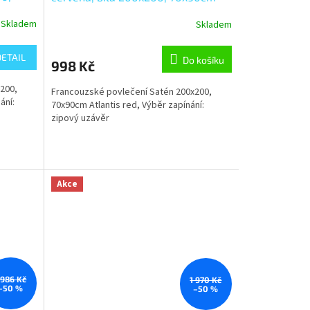
ěr
Atlantis red, Výběr zapínání: zipový
Skladem
Skladem
uzávěr
DETAIL
Do košíku
998 Kč
200,
Francouzské povlečení Satén 200x200,
ání:
70x90cm Atlantis red, Výběr zapínání:
zipový uzávěr
Akce
 986 Kč
1 970 Kč
–50 %
–50 %