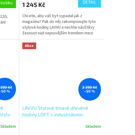
DETAIL
 košíku
1 245 Kč
Chcete, aby váš byt vypadal jak z
220,
magazínu? Pak do něj zakomponujte tyto
ání:
stylové hodiny LAVVU a nechte návštěvy
žasnout nad nejnovějším trendem mezi
nástěnnými hodinami.
Akce
 390 Kč
2 390 Kč
–50 %
–50 %
né
LAVVU Stylové tmavé dřevěné
stylu
hodiny LOFT v industriálním
vzhledu LCT4081
Skladem
Skladem