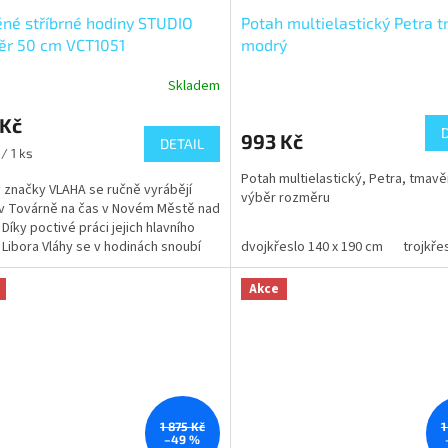
né stříbrné hodiny STUDIO
Potah multielastický Petra 
ěr 50 cm VCT1051
modrý
Skladem
 Kč
993 Kč
DETAIL
/ 1 ks
Potah multielastický, Petra, tmav
 značky VLAHA se ručně vyrábějí
výběr rozměru
v Továrně na čas v Novém Městě nad
 Díky poctivé práci jejich hlavního
 Libora Vláhy se v hodinách snoubí
dvojkřeslo 140 x 190 cm
trojkře
...
Akce
1 875 Kč
1
–49 %