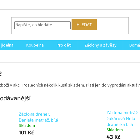
HLEDAT
 jídelna
Koupelna
Pro děti
Záclony a závěsy
Domá
e
 zboží v akci. Posledních několik kusů skladem. Platí jen do vyprodání aktuá
odávanější
Záclona metráž
Záclona dreher,
žakárová Nela
Daniela metráž, bílá
drapérka bílá
Skladem
Skladem
101 Kč
43 Kč