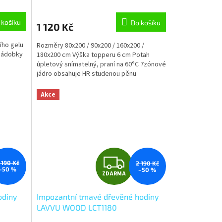
 košíku
Do košíku
1 120 Kč
ího gelu
Rozměry 80x200 / 90x200 / 160x200 /
nádobky
180x200 cm Výška topperu 6 cm Potah
úpletový snímatelný, praní na 60°C 7zónové
jádro obsahuje HR studenou pěnu
s vzdušnými masážními nopy....
Akce
Z
 190 Kč
2 190 Kč
–50 %
–50 %
ZDARMA
D
odiny
Impozantní tmavé dřevěné hodiny
A
LAVVU WOOD LCT1180