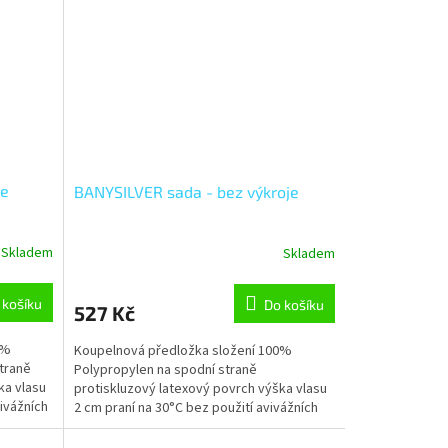
je
BANYSILVER sada - bez výkroje
Skladem
Skladem
 košíku
Do košíku
527 Kč
0%
Koupelnová předložka složení 100%
traně
Polypropylen na spodní straně
ka vlasu
protiskluzový latexový povrch výška vlasu
vivážních
2 cm praní na 30°C bez použití avivážních
prostředků šetrné odstředění...