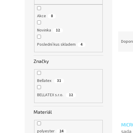
n
e
l
Akce
8
Novinka
12
Ř
a
Dopor
Poslední kus skladem
4
z
e
V
n
Značky
ý
í
p
p
i
r
Bellatex
31
s
o
p
d
BELLATEX s.r.o.
12
r
u
o
k
Materiál
d
t
u
ů
MICRO
k
sada 
polyester
t
24