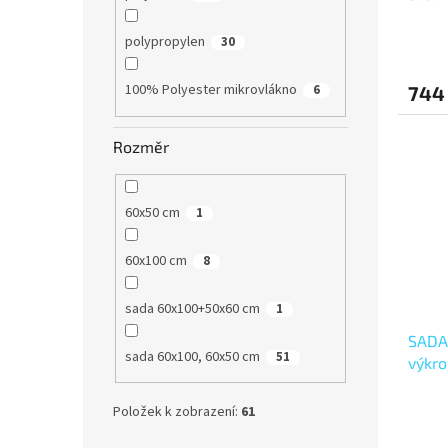
60x5
ů
polypropylen
30
100% Polyester mikrovlákno
744
6
Rozměr
60x50 cm
1
60x100 cm
8
sada 60x100+50x60 cm
1
SADA
sada 60x100, 60x50 cm
51
výkr
60x50
60x1
Položek k zobrazení:
61