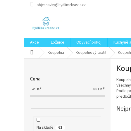
Přejít
objednavky@bydlimekrasne.cz
na
obsah
Akce
Ložnice
Obývací pokoj
Kuchyně a
Domů
Koupelna
Koupelnový textil
Koupel
P
Kou
o
s
Cena
Koupeln
t
Všechny 
r
149
Kč
881
Kč
Podle p
a
předložk
n
n
Nejpr
í
p
a
Na skladě
61