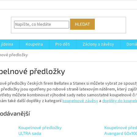
HLEDAT
 jídelna
Koupelna
Pro děti
Záclony a závěsy
Domá
nové předložky
pelnové předložky
ové předložky českých firem Bellatex a Stanex si můžete vybrat ze spoust
předložky jsou opatřeny po rubové straně latexovým nátěrem, který zajišťu
otřeby můžete kombinovat výhodné sady nebo samostatné koupelnové či WC
ám také další doplňky z kategorií
koupelnové závěsy
a
doplňky do koupel
odávanější
Koupelnové předložky
Koupelnové před
ULTRA sada
Avangard 60x10