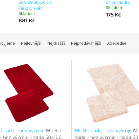
60x100,60x50 cm
Orion modrý
Skladem
Fialový květ
Skladem
175 Kč
881 Kč
učujeme
Nejlevnější
Nejdražší
Nejprodávanější
Abecedně
 sada - bez výkroje
MICRO
MICRO sada - bez výkroje
M
- bez výkroje - sada 60x100,
sada - bez výkroje - sada 60