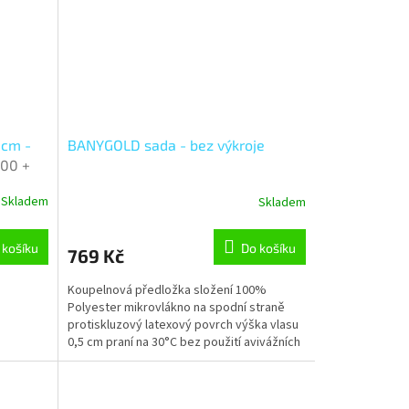
 cm -
BANYGOLD sada - bez výkroje
00 +
da
Skladem
Skladem
 košíku
Do košíku
769 Kč
Koupelnová předložka složení 100%
Polyester mikrovlákno na spodní straně
protiskluzový latexový povrch výška vlasu
0,5 cm praní na 30°C bez použití avivážních
prostředků šetrné...