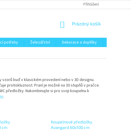
Přihlášení
NÁKUPNÍ
Prázdný košík
KOŠÍK
cí potřeby
Železářství
Dekorace a doplňky
Zahrada
y vzorů buď v klasickém provedení nebo v 3D designu.
je protiskluznost. Praní je možné na 30 stupňů v pračce.
 předložky. Nakombinujte si pro svoji koupelnu k
ny
.
ložky
Koupelnové předložky
0 cm
Avangard 60x100 cm