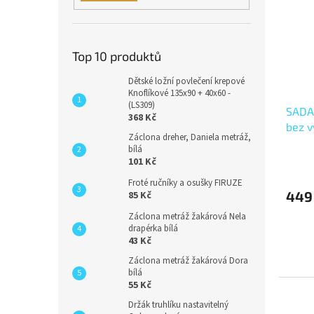
Top 10 produktů
Dětské ložní povlečení krepové
Knoflíkové 135x90 + 40x60 -
(LS309)
SADA
368 Kč
bez v
Záclona dreher, Daniela metráž,
60x50
bílá
60x10
101 Kč
Froté ručníky a osušky FIRUZE
449
85 Kč
Záclona metráž žakárová Nela
drapérka bílá
43 Kč
Záclona metráž žakárová Dora
bílá
55 Kč
Držák truhlíku nastavitelný