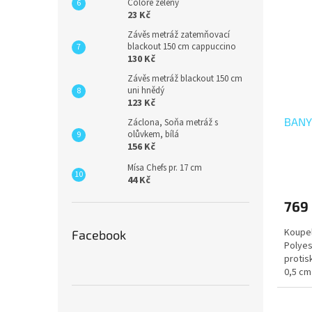
Colore zelený
23 Kč
Závěs metráž zatemňovací
blackout 150 cm cappuccino
130 Kč
Závěs metráž blackout 150 cm
uni hnědý
123 Kč
BANYG
Záclona, Soňa metráž s
olůvkem, bílá
156 Kč
Mísa Chefs pr. 17 cm
44 Kč
769
Koupel
Facebook
Polyes
protis
0,5 cm
prostř