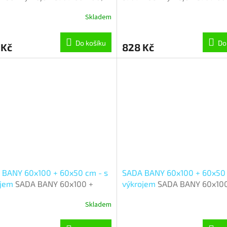
0 cm
60x50 cm
Skladem
Do košíku
Do
 Kč
828 Kč
 BANY 60x100 + 60x50 cm - s
SADA BANY 60x100 + 60x50 
ojem
SADA BANY 60x100 +
výkrojem
SADA BANY 60x100
 cm - s výkrojem - sada
60x50 cm - s výkrojem - sa
Skladem
00, 60x50 cm - Ornament
60x100, 60x50 cm - Paprsek