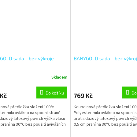
OLD sada - bez výkroje
BANYGOLD sada - bez výkro
Skladem
Do košíku
Do
 Kč
769 Kč
nová předložka složení 100%
Koupelnová předložka složení 10
ter mikrovlákno na spodní straně
Polyester mikrovlákno na spodní s
kluzový latexový povrch výška vlasu
protiskluzový latexový povrch výš
 praní na 30°C bez použití avivážních
0,5 cm praní na 30°C bez použití a
edků šetrné...
prostředků šetrné...