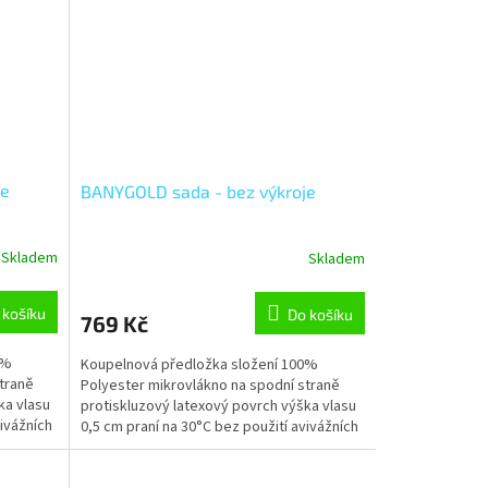
je
BANYGOLD sada - bez výkroje
Skladem
Skladem
 košíku
Do košíku
769 Kč
0%
Koupelnová předložka složení 100%
traně
Polyester mikrovlákno na spodní straně
ka vlasu
protiskluzový latexový povrch výška vlasu
vivážních
0,5 cm praní na 30°C bez použití avivážních
prostředků šetrné...