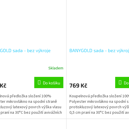
OLD sada - bez výkroje
BANYGOLD sada - bez výkro
Skladem
Do košíku
Do
 Kč
769 Kč
nová předložka složení 100%
Koupelnová předložka složení 10
ter mikrovlákno na spodní straně
Polyester mikrovlákno na spodní s
kluzový latexový povrch výška vlasu
protiskluzový latexový povrch výš
 praní na 30°C bez použití avivážních
0,5 cm praní na 30°C bez použití a
edků šetrné...
prostředků šetrné...