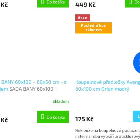
Do košíku
Do
 Kč
449 Kč
Akce
Poslední kus
skladem
 BANY 60x100 + 60x50 cm - s
Koupelnové předložky Avan
ojem
SADA BANY 60x100 +
60x100 cm Orion modrý
 cm - s výkrojem - sada
Skladem
0, 60x50 cm - Elipsa
Do košíku
175 Kč
 Kč
Neklouže na koupelnové podlaze.
nátěr na rubu vytváří protiskluzov