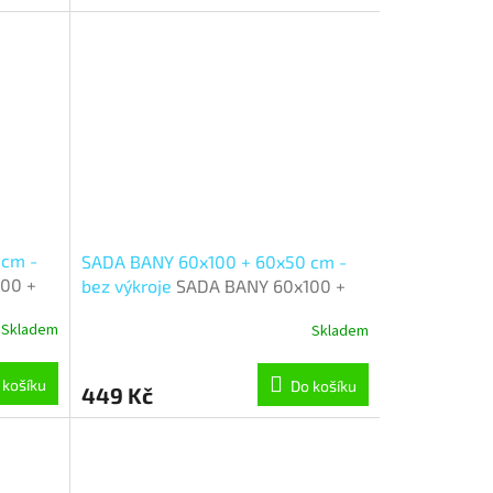
 cm -
SADA BANY 60x100 + 60x50 cm -
00 +
bez výkroje
SADA BANY 60x100 +
da
60x50 cm - bez výkroje - sada
Skladem
Skladem
60x100, 60x50 cm - Pruh
 košíku
Do košíku
449 Kč