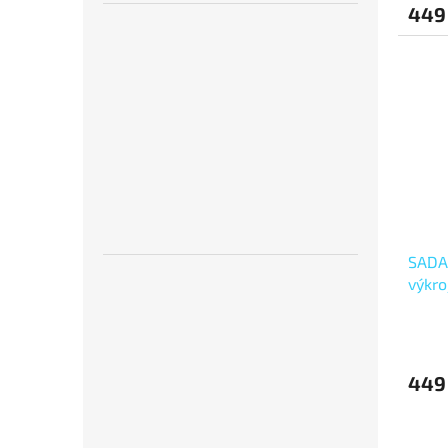
449
SADA
výkr
60x50
60x10
449