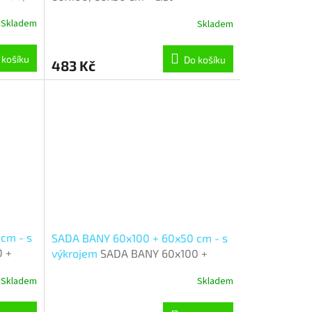
Skladem
Skladem
 košíku
Do košíku
483 Kč
cm - s
SADA BANY 60x100 + 60x50 cm - s
 +
výkrojem
SADA BANY 60x100 +
da
60x50 cm - s výkrojem - sada
Skladem
Skladem
60x100, 60x50 cm - Obdélník