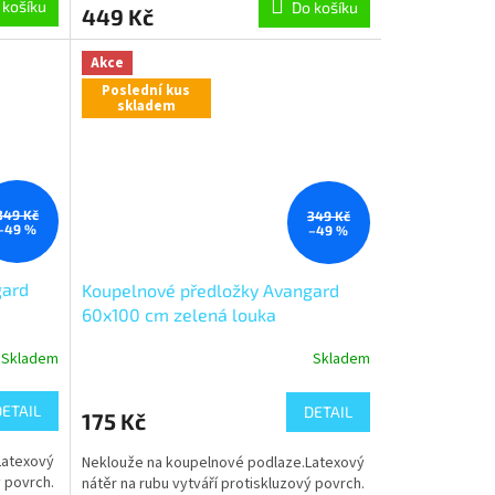
 košíku
Do košíku
449 Kč
Akce
Poslední kus
skladem
349 Kč
349 Kč
–49 %
–49 %
gard
Koupelnové předložky Avangard
60x100 cm zelená louka
Skladem
Skladem
DETAIL
DETAIL
175 Kč
Latexový
Neklouže na koupelnové podlaze.Latexový
ý povrch.
nátěr na rubu vytváří protiskluzový povrch.