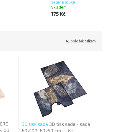
zelená louka
Skladem
175 Kč
61
položek celkem
ICRO
3D tisk sada
3D tisk sada - sada
x100,
60x100, 60x50 cm - List