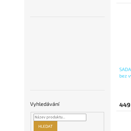
SADA
bez v
60x50
60x10
Vyhledávání
449
HLEDAT