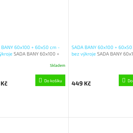
 BANY 60x100 + 60x50 cm -
SADA BANY 60x100 + 60x50
ýkroje
SADA BANY 60x100 +
bez výkroje
SADA BANY 60x1
 cm - bez výkroje - sada
60x50 cm - bez výkroje - sa
Skladem
0, 60x50 cm - Obdélník
60x100, 60x50 cm - Orion
Do košíku
Do
 Kč
449 Kč