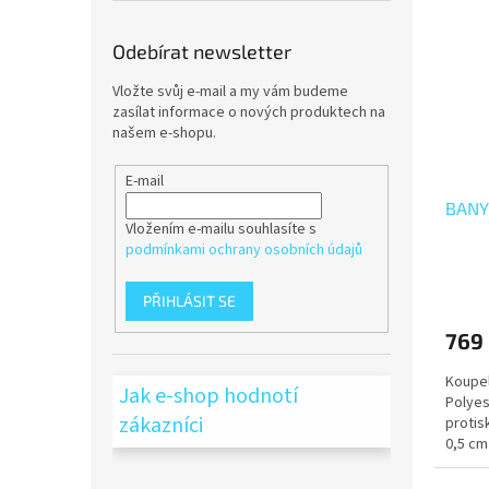
Odebírat newsletter
Vložte svůj e-mail a my vám budeme
zasílat informace o nových produktech na
našem e-shopu.
E-mail
BANYG
Vložením e-mailu souhlasíte s
podmínkami ochrany osobních údajů
PŘIHLÁSIT SE
769
Koupel
Jak e-shop hodnotí
Polyes
zákazníci
protis
0,5 cm
prostř