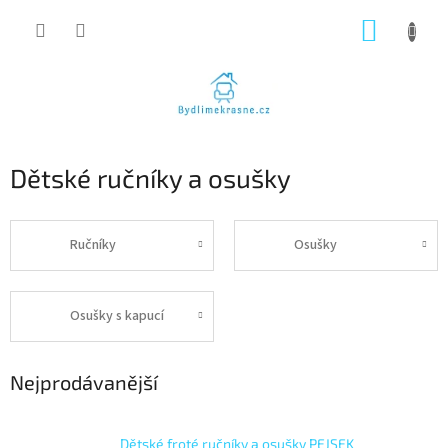
Přejít
NÁKUP
na
obsah
KOŠÍK
Dětské ručníky a osušky
Ručníky
Osušky
Osušky s kapucí
Nejprodávanější
Dětské froté ručníky a osušky PEJSEK