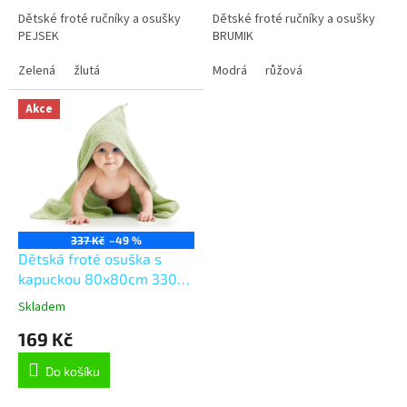
Dětské froté ručníky a osušky
Dětské froté ručníky a osušky
PEJSEK
BRUMIK
Zelená
žlutá
Modrá
růžová
Akce
337 Kč
–49 %
Dětská froté osuška s
kapuckou 80x80cm 330g
sv.zelená
Skladem
169 Kč
Do košíku