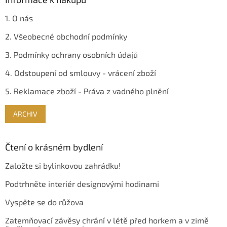
u
1. O nás
2. Všeobecné obchodní podmínky
3. Podmínky ochrany osobních údajů
4. Odstoupení od smlouvy - vrácení zboží
5. Reklamace zboží - Práva z vadného plnění
ARCHIV
Čtení o krásném bydlení
Založte si bylinkovou zahrádku!
Podtrhněte interiér designovými hodinami
Vyspěte se do růžova
Zatemňovací závěsy chrání v létě před horkem a v zimě