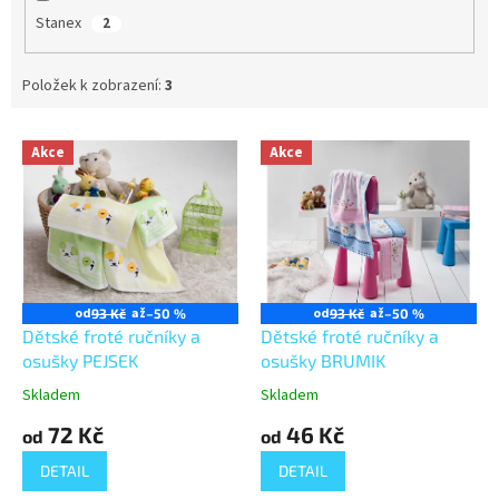
Stanex
2
Položek k zobrazení:
3
V
Akce
Akce
ý
p
i
s
p
r
o
od
až
od
až
93 Kč
–50 %
93 Kč
–50 %
d
Dětské froté ručníky a
Dětské froté ručníky a
u
osušky PEJSEK
osušky BRUMIK
k
Skladem
Skladem
t
72 Kč
46 Kč
ů
od
od
DETAIL
DETAIL