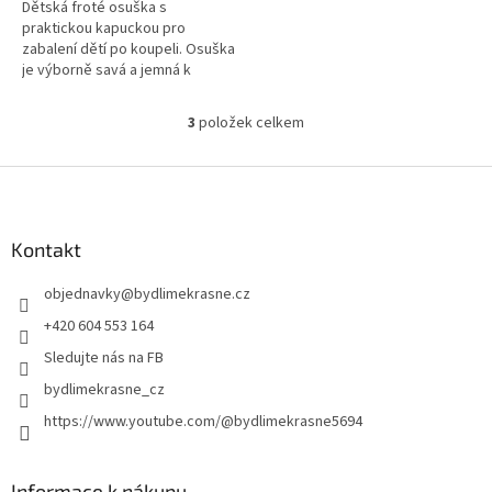
Dětská froté osuška s
praktickou kapuckou pro
zabalení dětí po koupeli. Osuška
je výborně savá a jemná k
dětské pokožce. Praní na 60
stupňů.Výrobek je opatřen
3
položek celkem
O
certifikátem pro...
v
l
Z
á
á
d
p
a
a
Kontakt
c
t
í
objednavky
@
bydlimekrasne.cz
í
p
r
+420 604 553 164
v
Sledujte nás na FB
k
y
bydlimekrasne_cz
v
https://www.youtube.com/@bydlimekrasne5694
ý
p
i
s
Informace k nákupu