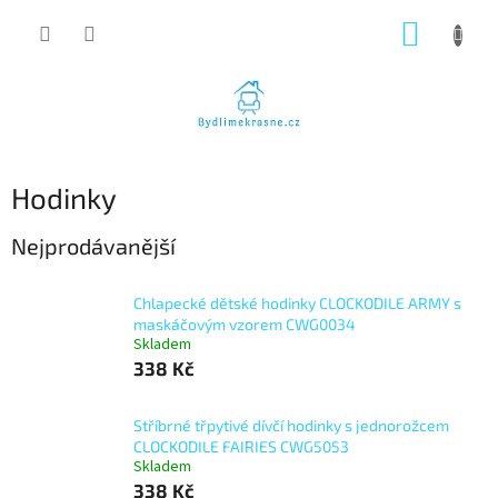
Přejít
NÁKUP
na
obsah
KOŠÍK
Hodinky
Nejprodávanější
Chlapecké dětské hodinky CLOCKODILE ARMY s
maskáčovým vzorem CWG0034
Skladem
338 Kč
Stříbrné třpytivé dívčí hodinky s jednorožcem
CLOCKODILE FAIRIES CWG5053
Skladem
338 Kč