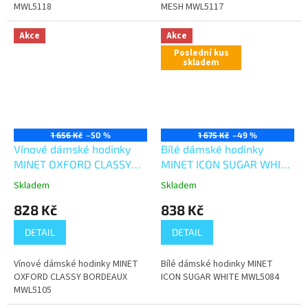
MWL5118
MESH MWL5117
Akce
Akce
Poslední kus
skladem
1 656 Kč
–50 %
1 675 Kč
–49 %
Vínové dámské hodinky
Bílé dámské hodinky
MINET OXFORD CLASSY
MINET ICON SUGAR WHITE
BORDEAUX MWL5105
MWL5084
Skladem
Skladem
828 Kč
838 Kč
DETAIL
DETAIL
Vínové dámské hodinky MINET
Bílé dámské hodinky MINET
OXFORD CLASSY BORDEAUX
ICON SUGAR WHITE MWL5084
MWL5105