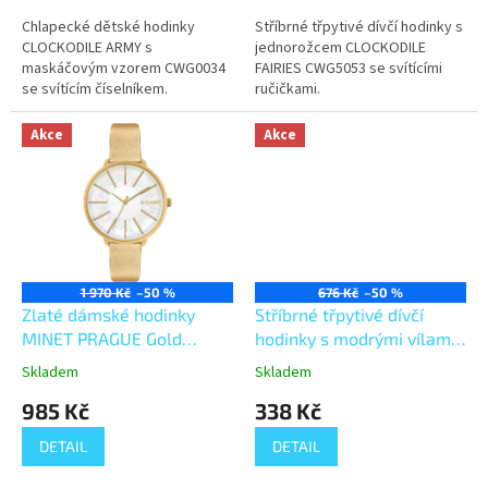
Chlapecké dětské hodinky
Stříbrné třpytivé dívčí hodinky s
CLOCKODILE ARMY s
jednorožcem CLOCKODILE
maskáčovým vzorem CWG0034
FAIRIES CWG5053 se svítícími
se svítícím číselníkem.
ručičkami.
Akce
Akce
1 970 Kč
–50 %
676 Kč
–50 %
Zlaté dámské hodinky
Stříbrné třpytivé dívčí
MINET PRAGUE Gold
hodinky s modrými vílami
Flower MWL5141
CLOCKODILE FAIRIES
Skladem
Skladem
CWG5083
985 Kč
338 Kč
DETAIL
DETAIL