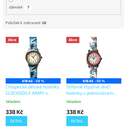
dámské
7
Položek k zobrazení:
10
V
Akce
Akce
ý
p
i
s
p
r
o
676 Kč
–50 %
676 Kč
–50 %
d
Chlapecké dětské hodinky
Stříbrné třpytivé dívčí
u
CLOCKODILE ARMY s
hodinky s jednorožcem
k
maskáčovým vzorem
CLOCKODILE FAIRIES
Skladem
Skladem
t
CWG0034
CWG5053
338 Kč
338 Kč
ů
DETAIL
DETAIL