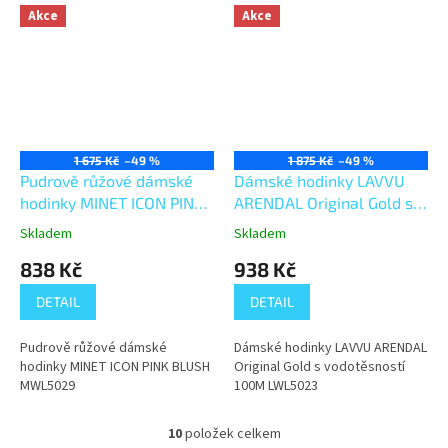
Akce
Akce
1 675 Kč
–49 %
1 875 Kč
–49 %
Pudrově růžové dámské
Dámské hodinky LAVVU
hodinky MINET ICON PINK
ARENDAL Original Gold s
BLUSH MWL5029
vodotěsností 100M
Skladem
Skladem
LWL5023
838 Kč
938 Kč
DETAIL
DETAIL
Pudrově růžové dámské
Dámské hodinky LAVVU ARENDAL
hodinky MINET ICON PINK BLUSH
Original Gold s vodotěsností
MWL5029
100M LWL5023
10
položek celkem
O