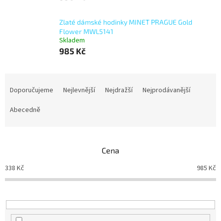
Zlaté dámské hodinky MINET PRAGUE Gold
Flower MWL5141
Skladem
985 Kč
Ř
a
Doporučujeme
Nejlevnější
Nejdražší
Nejprodávanější
z
e
Abecedně
n
í
p
Cena
r
o
338
Kč
985
Kč
d
u
k
t
ů