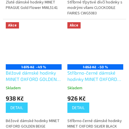
Zlaté dámské hodinky MINET
Stříbrné třpytivé dívčí hodinky s
PRAGUE Gold Flower MWL5141
modrými vílami CLOCKODILE
FAIRIES CWG5083
Akce
Akce
1 875 Kč
–49 %
1 852 Kč
–50 %
Béžové dámské hodinky
Stříbrno-černé dámské
MINET OXFORD GOLDEN
hodinky MINET OXFORD
BEIGE MWL5118
SILVER BLACK MESH
Skladem
Skladem
MWL5117
938 Kč
926 Kč
DETAIL
DETAIL
Béžové dámské hodinky MINET
Stříbrno-černé dámské hodinky
OXFORD GOLDEN BEIGE
MINET OXFORD SILVER BLACK