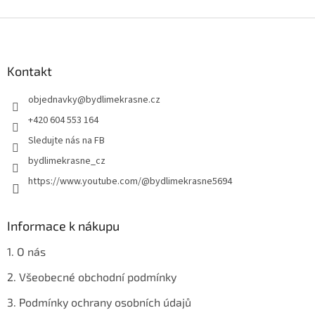
v
l
Z
á
á
d
p
a
a
Kontakt
c
t
í
objednavky
@
bydlimekrasne.cz
í
p
r
+420 604 553 164
v
Sledujte nás na FB
k
y
bydlimekrasne_cz
v
https://www.youtube.com/@bydlimekrasne5694
ý
p
i
s
Informace k nákupu
u
1. O nás
2. Všeobecné obchodní podmínky
3. Podmínky ochrany osobních údajů