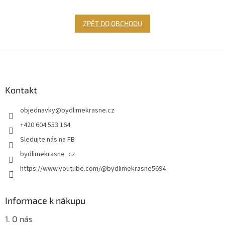
ZPĚT DO OBCHODU
Z
á
p
a
Kontakt
t
objednavky
@
bydlimekrasne.cz
í
+420 604 553 164
Sledujte nás na FB
bydlimekrasne_cz
https://www.youtube.com/@bydlimekrasne5694
Informace k nákupu
1. O nás