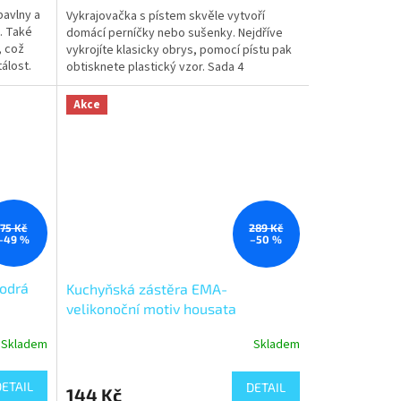
bavlny a
Vykrajovačka s pístem skvěle vytvoří
u. Také
domácí perníčky nebo sušenky. Nejdříve
, což
vykrojíte klasicky obrys, pomocí pístu pak
álost.
obtisknete plastický vzor. Sada 4
velikonočních tvarů –...
Akce
75 Kč
289 Kč
–49 %
–50 %
modrá
Kuchyňská zástěra EMA-
velikonoční motiv housata
Skladem
Skladem
DETAIL
DETAIL
144 Kč