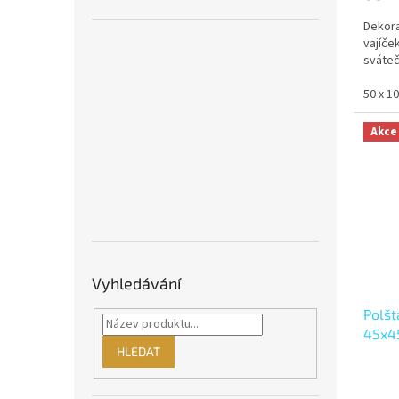
Dekora
vajíče
sváteč
50 x 1
Akce
Vyhledávání
Polšt
45x4
HLEDAT