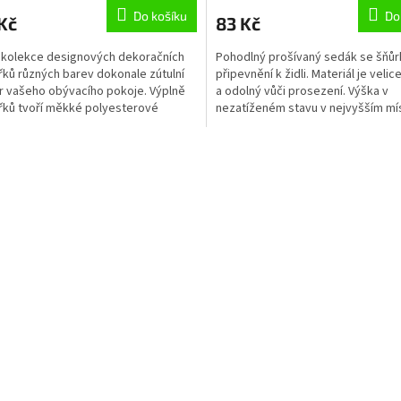
Do košíku
Do
Kč
83 Kč
 kolekce designových dekoračních
Pohodlný prošívaný sedák se šňůr
řků různých barev dokonale zútulní
připevnění k židli. Materiál je velice
ér vašeho obývacího pokoje. Výplně
a odolný vůči prosezení. Výška v
řků tvoří měkké polyesterové
nezatíženém stavu v nejvyšším mí
.Povlak je...
přibližně 8 cm....
O
v
l
á
d
a
c
í
p
r
v
k
y
v
ý