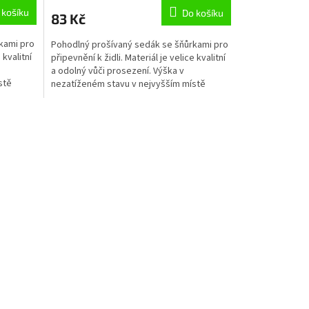
 košíku
Do košíku
83 Kč
kami pro
Pohodlný prošívaný sedák se šňůrkami pro
 kvalitní
připevnění k židli. Materiál je velice kvalitní
a odolný vůči prosezení. Výška v
stě
nezatíženém stavu v nejvyšším místě
přibližně 8 cm....