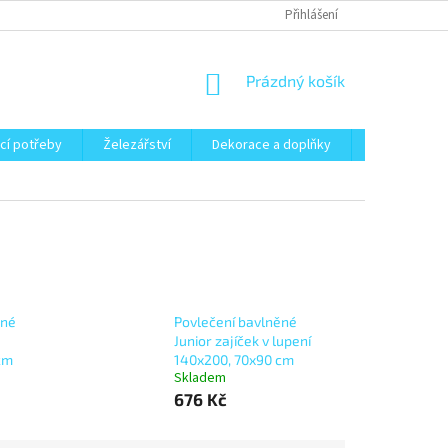
Přihlášení
NÁKUPNÍ
Prázdný košík
KOŠÍK
cí potřeby
Železářství
Dekorace a doplňky
Zahrada
ěné
Povlečení bavlněné
Junior zajíček v lupení
cm
140x200, 70x90 cm
Skladem
676 Kč