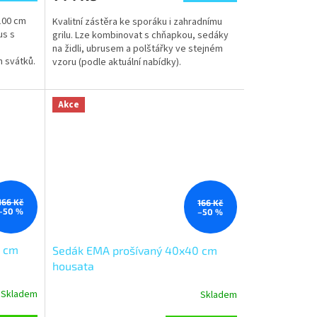
 100 cm
Kvalitní zástěra ke sporáku i zahradnímu
us s
grilu. Lze kombinovat s chňapkou, sedáky
na židli, ubrusem a polštářky ve stejném
 svátků.
vzoru (podle aktuální nabídky).
Akce
166 Kč
166 Kč
–50 %
–50 %
0 cm
Sedák EMA prošívaný 40x40 cm
housata
Skladem
Skladem