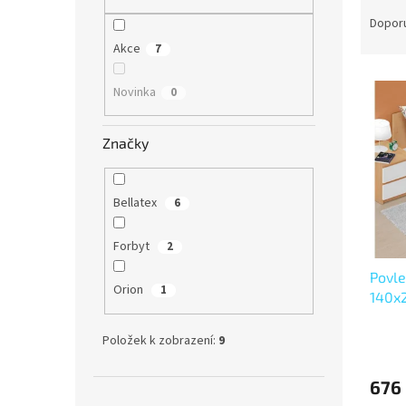
Ř
n
a
e
Dopor
z
l
Akce
7
e
V
n
Novinka
0
ý
í
p
p
i
r
Značky
s
o
p
d
r
u
Bellatex
6
o
k
d
t
Forbyt
2
u
ů
Povle
k
Orion
1
140x
t
ů
Položek k zobrazení:
9
676