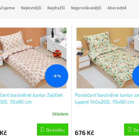
učujeme
Nejlevnější
Nejdražší
Nejprodávanější
Abecedně
–9 %
čení bavlněné Junior Zajíček
Povlečení bavlněné Junior za
200, 70x90 cm
lupení 140x200, 70x90 cm
Skladem
Do košíku
Do
 Kč
676 Kč