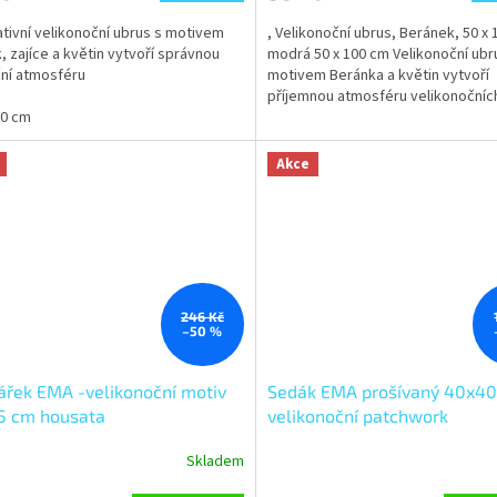
tivní velikonoční ubrus s motivem
, Velikonoční ubrus, Beránek, 50 x
k, zajíce a květin vytvoří správnou
modrá 50 x 100 cm Velikonoční ubr
ní atmosféru
motivem Beránka a květin vytvoří
příjemnou atmosféru velikonočních
00 cm
Nádherné jarní barvy...
Akce
246 Kč
–50 %
ářek EMA -velikonoční motiv
Sedák EMA prošívaný 40x4
5 cm housata
velikonoční patchwork
Skladem