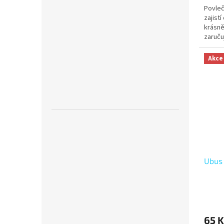
Povleč
zajist
krásně
zaruču
Aby po
Akce
Ubus 
65 K