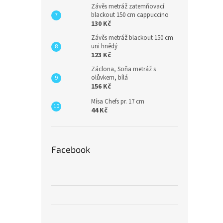
Závěs metráž zatemňovací
blackout 150 cm cappuccino
130 Kč
Závěs metráž blackout 150 cm
uni hnědý
123 Kč
Záclona, Soňa metráž s
olůvkem, bílá
156 Kč
Mísa Chefs pr. 17 cm
44 Kč
Facebook