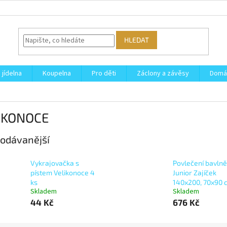
HLEDAT
 jídelna
Koupelna
Pro děti
Záclony a závěsy
Domá
IKONOCE
odávanější
Vykrajovačka s
Povlečení bavln
pístem Velikonoce 4
Junior Zajíček
ks
140x200, 70x90 
Skladem
Skladem
44 Kč
676 Kč