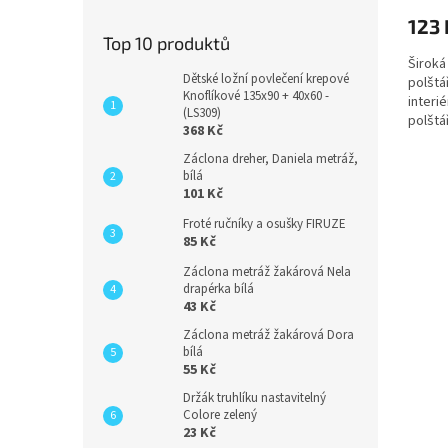
123 
Top 10 produktů
Široká
Dětské ložní povlečení krepové
polštá
Knoflíkové 135x90 + 40x60 -
interi
(LS309)
polštá
368 Kč
kuličky
Záclona dreher, Daniela metráž,
bílá
101 Kč
Froté ručníky a osušky FIRUZE
85 Kč
Záclona metráž žakárová Nela
drapérka bílá
43 Kč
Záclona metráž žakárová Dora
bílá
55 Kč
Držák truhlíku nastavitelný
Colore zelený
23 Kč