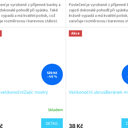
ení je vyrobené z příjemné bavlny a
Povlečení je vyrobené z příjemné 
í dokonalé pohodlí při spánku. Také
zajistí dokonalé pohodlí při spánk
 vypadá a má kvalitní potisk, což
krásně vypadá a má kvalitní potisk
je rozměrovou i barevnou stálost.
zaručuje rozměrovou i barevnou st
vlečení...
Aby povlečení...
Akce
129 Kč
–49 %
velikonočníZajíc modrý
Velikonoční ubrusBeránek 
Skladem
DETAIL
č
38 Kč