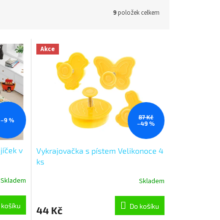
9
položek celkem
Akce
87 Kč
–9 %
–49 %
jíček v
Vykrajovačka s pístem Velikonoce 4
ks
Skladem
Skladem
 košíku
Do košíku
44 Kč