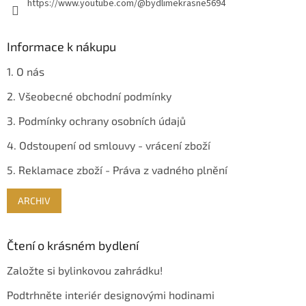
https://www.youtube.com/@bydlimekrasne5694
ý
p
i
s
Informace k nákupu
u
1. O nás
2. Všeobecné obchodní podmínky
3. Podmínky ochrany osobních údajů
4. Odstoupení od smlouvy - vrácení zboží
5. Reklamace zboží - Práva z vadného plnění
ARCHIV
Čtení o krásném bydlení
Založte si bylinkovou zahrádku!
Podtrhněte interiér designovými hodinami