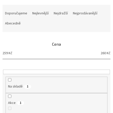
Ř
a
Doporučujeme
Nejlevnější
Nejdražší
Nejprodávanější
z
e
Abecedně
n
í
p
Cena
r
o
259
Kč
260
Kč
d
u
k
t
ů
Na skladě
1
Akce
1