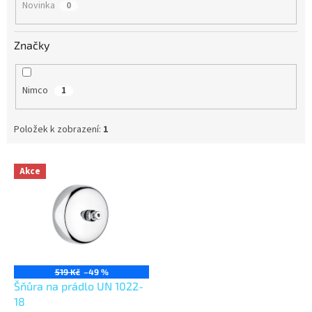
Novinka
0
Značky
Nimco
1
Položek k zobrazení:
1
V
Akce
ý
p
i
s
p
r
o
519 Kč
–49 %
d
Šňůra na prádlo UN 1022-
u
18