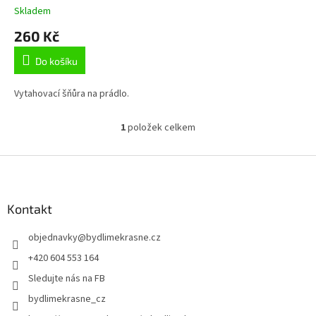
k
Skladem
t
260 Kč
ů
Do košíku
Vytahovací šňůra na prádlo.
1
položek celkem
O
v
l
Z
á
á
d
p
a
a
Kontakt
c
t
í
objednavky
@
bydlimekrasne.cz
í
p
r
+420 604 553 164
v
Sledujte nás na FB
k
y
bydlimekrasne_cz
v