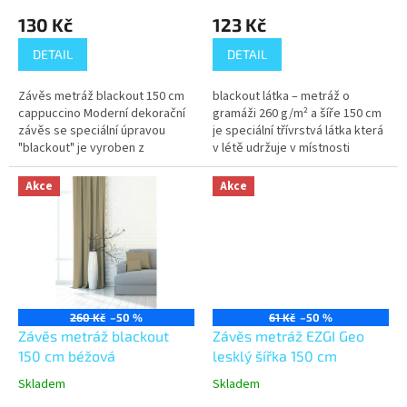
t
130 Kč
123 Kč
ů
DETAIL
DETAIL
Závěs metráž blackout 150 cm
blackout látka – metráž o
cappuccino Moderní dekorační
gramáži 260 g/m² a šíře 150 cm
závěs se speciální úpravou
je speciální třívrstvá látka která
"blackout" je vyroben z
v létě udržuje v místnosti
nejkvalitnější 100 % stínící látky.
příjemný chlad a vypadá
Uvnitř materiálu je vetkaná...
luxusně. Částečně také tlumí...
Akce
Akce
260 Kč
–50 %
61 Kč
–50 %
Závěs metráž blackout
Závěs metráž EZGI Geo
150 cm béžová
lesklý šířka 150 cm
Skladem
Skladem