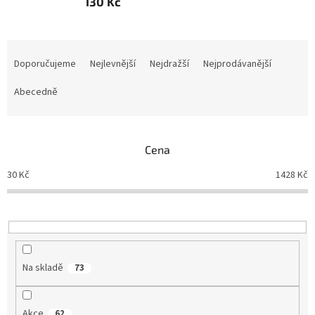
130 Kč
Ř
a
Doporučujeme
Nejlevnější
Nejdražší
Nejprodávanější
z
e
Abecedně
n
í
p
Cena
r
o
30
Kč
1428
Kč
d
u
k
t
ů
Na skladě
73
Akce
62