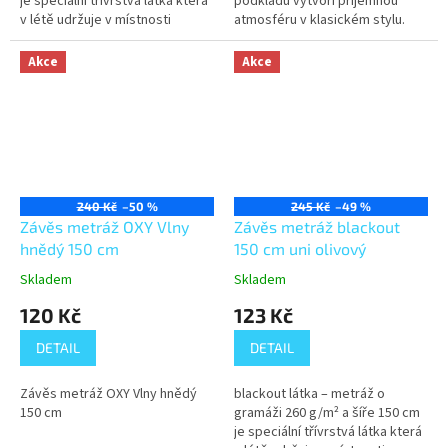
je speciální třívrstvá látka která
podkladu vytvoří příjemnou
v létě udržuje v místnosti
atmosféru v klasickém stylu.
příjemný chlad a vypadá
luxusně. Částečně také tlumí...
Akce
Akce
240 Kč
–50 %
245 Kč
–49 %
Závěs metráž OXY Vlny
Závěs metráž blackout
hnědý 150 cm
150 cm uni olivový
Skladem
Skladem
120 Kč
123 Kč
DETAIL
DETAIL
Závěs metráž OXY Vlny hnědý
blackout látka – metráž o
150 cm
gramáži 260 g/m² a šíře 150 cm
je speciální třívrstvá látka která