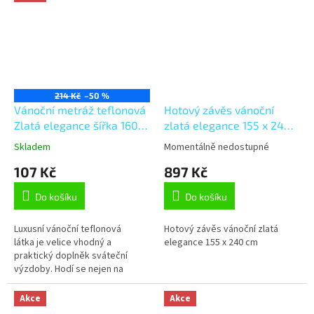
motiv.
214 Kč
–50 %
Vánoční metráž teflonová
Hotový závěs vánoční
Zlatá elegance šířka 160
zlatá elegance 155 x 240
cm
cm
Skladem
Momentálně nedostupné
107 Kč
897 Kč
Do košíku
Do košíku
Luxusní vánoční teflonová
Hotový závěs vánoční zlatá
látka je velice vhodný a
elegance 155 x 240 cm
praktický doplněk sváteční
výzdoby. Hodí se nejen na
výrobu ubrusů, ale i závěsů,
sedáků, polštářků a jiných
Akce
Akce
dekorací....