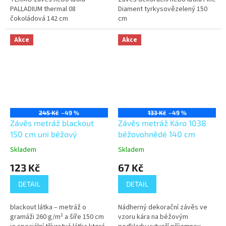
PALLADIUM thermal 08
Diament tyrkysovězelený 150
čokoládová 142 cm
cm
Akce
Akce
245 Kč
–49 %
133 Kč
–49 %
Závěs metráž blackout
Závěs metráž Káro 1038
150 cm uni béžový
béžovohnědé 140 cm
Skladem
Skladem
123 Kč
67 Kč
DETAIL
DETAIL
blackout látka – metráž o
Nádherný dekorační závěs ve
gramáži 260 g/m² a šíře 150 cm
vzoru kára na béžovým