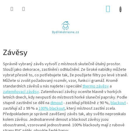
Přejít
NÁKUP
na
obsah
KOŠÍK
Závěsy
Správně vybraný závěs vytvoří z místnosti skutečně útulný prostor.
Slouží jako dekorace, zastínění i odhlučnění. Ze široké nabídky můžete
vybrat přesně to, co potřebujete tak, že použijete filtry po levé straně.
Můžete si zvolit požadovaný rozměr, vzor, funkci i gramáž. Kromě
standardních závěsů u nás najdete i speciální
thermo závěsy
a
zatemňovací závěsy
. Zatemňovací závěsy oceníte hlavně v horkých
letních dnech, kdy nevpustí do místnosti horké sluneční paprsky. Podle
stupně zastínění se dělí na
dimout
- zastiňují přibližně z 90 %,
blackout
-
zastiňují až z 99 % a
100% blackout
, který místnost zastíní zcela.
Předpokladem je správně zavěšený závěs tak, aby světlo nepronikalo
kolem závěsu. Jednobarevné dimout a blackout závěsy jsou
oboustranné, vzorované jednostranné. 100% blackouty mají z rubové
strany PVC nátěr, obvykle šedé barvy.