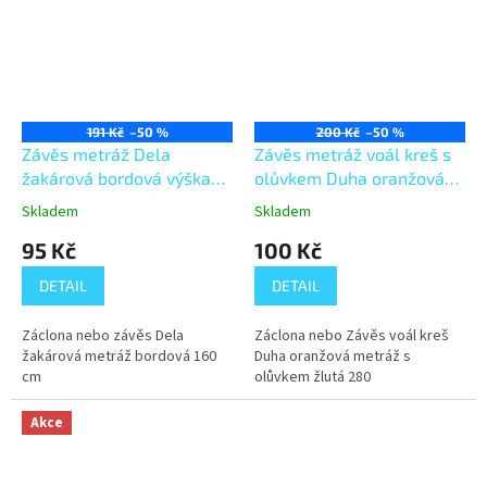
191 Kč
–50 %
200 Kč
–50 %
Závěs metráž Dela
Závěs metráž voál kreš s
žakárová bordová výška
olůvkem Duha oranžová
160 cm
výška 280 cm
Skladem
Skladem
95 Kč
100 Kč
DETAIL
DETAIL
Záclona nebo závěs Dela
Záclona nebo Závěs voál kreš
žakárová metráž bordová 160
Duha oranžová metráž s
cm
olůvkem žlutá 280
Akce