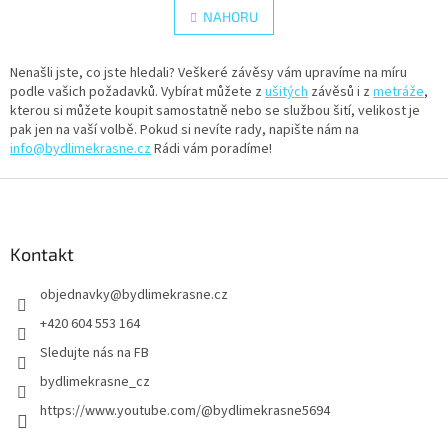
á
l
NAHORU
n
á
k
d
o
v
Nenašli jste, co jste hledali? Veškeré závěsy vám upravíme na míru
a
á
podle vašich požadavků. Vybírat můžete z
c
ušitých
závěsů i z
metráže
,
n
kterou si můžete koupit samostatně nebo se službou šití, velikost je
í
í
pak jen na vaší volbě. Pokud si nevíte rady, napište nám na
p
info@bydlimekrasne.cz
Rádi vám poradíme!
r
v
Z
k
y
á
v
p
ý
a
Kontakt
p
t
i
objednavky
@
bydlimekrasne.cz
í
s
u
+420 604 553 164
Sledujte nás na FB
bydlimekrasne_cz
https://www.youtube.com/@bydlimekrasne5694