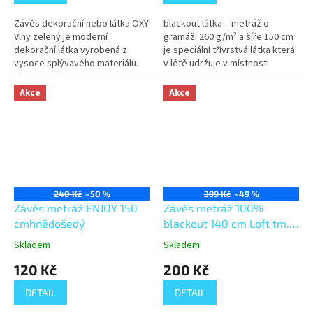
Závěs dekorační nebo látka OXY
blackout látka – metráž o
Vlny zelený je moderní
gramáži 260 g/m² a šíře 150 cm
dekorační látka vyrobená z
je speciální třívrstvá látka která
vysoce splývavého materiálu.
v létě udržuje v místnosti
Jedinečná struktura látky
příjemný chlad a vypadá
výborně zvýrazní konkrétní
luxusně. Částečně také tlumí...
Akce
Akce
motiv.
240 Kč
–50 %
399 Kč
–49 %
Závěs metráž ENJOY 150
Závěs metráž 100%
cmhnědošedý
blackout 140 cm Loft tm.
šedý
Skladem
Skladem
120 Kč
200 Kč
DETAIL
DETAIL