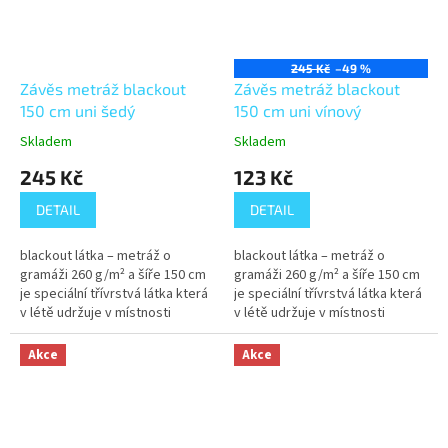
245 Kč
–49 %
Závěs metráž blackout
Závěs metráž blackout
150 cm uni šedý
150 cm uni vínový
Skladem
Skladem
245 Kč
123 Kč
DETAIL
DETAIL
blackout látka – metráž o
blackout látka – metráž o
gramáži 260 g/m² a šíře 150 cm
gramáži 260 g/m² a šíře 150 cm
je speciální třívrstvá látka která
je speciální třívrstvá látka která
v létě udržuje v místnosti
v létě udržuje v místnosti
příjemný chlad a vypadá
příjemný chlad a vypadá
luxusně. Částečně také tlumí...
luxusně. Částečně také tlumí...
Akce
Akce