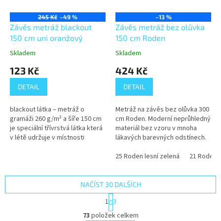
245 Kč
–49 %
–13 %
Závěs metráž blackout
Závěs metráž bez olůvka
150 cm uni oranžový
150 cm Roden
Skladem
Skladem
123 Kč
424 Kč
DETAIL
DETAIL
blackout látka – metráž o
Metráž na závěs bez olůvka 300
gramáži 260 g/m² a šíře 150 cm
cm Roden. Moderní neprůhledný
je speciální třívrstvá látka která
materiál bez vzoru v mnoha
v létě udržuje v místnosti
lákavých barevných odstínech.
příjemný chlad a vypadá
Látku si můžete objednat jako
luxusně. Částečně také tlumí...
metráž nebo si doobjednat...
25 Roden lesní zelená
21 Roden 
NAČÍST 30 DALŠÍCH
S
1
3
t
O
r
73
položek celkem
v