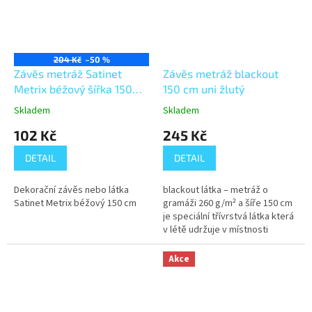
204 Kč
–50 %
Závěs metráž Satinet
Závěs metráž blackout
Metrix béžový šířka 150
150 cm uni žlutý
cm
Skladem
Skladem
102 Kč
245 Kč
DETAIL
DETAIL
Dekorační závěs nebo látka
blackout látka – metráž o
Satinet Metrix béžový 150 cm
gramáži 260 g/m² a šíře 150 cm
je speciální třívrstvá látka která
v létě udržuje v místnosti
příjemný chlad a vypadá
luxusně. Částečně také tlumí...
Akce