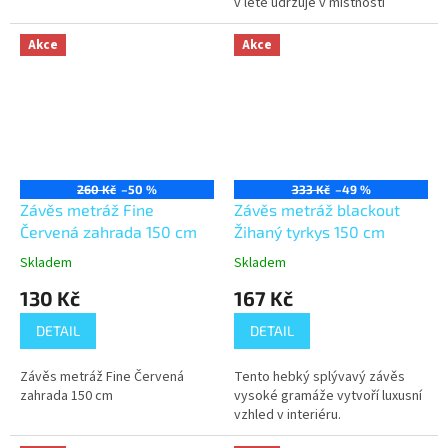
v létě udržuje v místnosti
příjemný chlad a vypadá
luxusně. Částečně také tlumí...
Akce
Akce
260 Kč
–50 %
333 Kč
–49 %
Závěs metráž Fine
Závěs metráž blackout
Červená zahrada 150 cm
Žihaný tyrkys 150 cm
Skladem
Skladem
130 Kč
167 Kč
DETAIL
DETAIL
Závěs metráž Fine Červená
Tento hebký splývavý závěs
zahrada 150 cm
vysoké gramáže vytvoří luxusní
vzhled v interiéru.