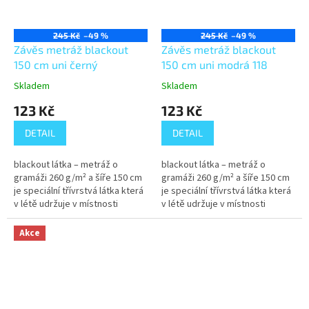
245 Kč
–49 %
245 Kč
–49 %
Závěs metráž blackout
Závěs metráž blackout
150 cm uni černý
150 cm uni modrá 118
Skladem
Skladem
123 Kč
123 Kč
DETAIL
DETAIL
blackout látka – metráž o
blackout látka – metráž o
gramáži 260 g/m² a šíře 150 cm
gramáži 260 g/m² a šíře 150 cm
je speciální třívrstvá látka která
je speciální třívrstvá látka která
v létě udržuje v místnosti
v létě udržuje v místnosti
příjemný chlad a vypadá
příjemný chlad a vypadá
luxusně. Částečně také tlumí...
luxusně. Částečně také tlumí...
Akce