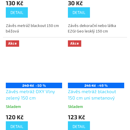
130 Kč
30 Kč
DETAIL
DETAIL
Závěs metráž blackout 150 cm
Závěs dekorační nebo látka
béžová
EZGI Geo lesklý 150 cm
Akce
Akce
240 Kč
–50 %
245 Kč
–49 %
Závěs metráž OXY Vlny
Závěs metráž blackout
zelený 150 cm
150 cm uni smetanový
Skladem
Skladem
120 Kč
123 Kč
DETAIL
DETAIL