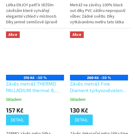
Látka ENJOY patří k těžším
Metráž na závěsy 100% black
závěsům které vytvářejí
out díky PVC zátěru nepropustí
elegantní vzhled v místnosti.
vůbec žádné světlo. Díky
Díky jemné semišové úpravě
vytkávanému melíru tato látka
materiál je krásně hebký a
působí přírodně. Metráž má
splývavý.
složení 100% polyester.
Akce
Akce
Doporučujeme...
315 Kč
–50 %
260 Kč
–50 %
Závěs metráž THERMO
Závěs metráž Fine
PALLADIUM thermal 8,
Diament tyrkysovězelený
čokoládový šířka 140 cm
šířka 150 cm
Skladem
Skladem
157 Kč
130 Kč
DETAIL
DETAIL
TERMO závěs nebo látka
Závěs dekorační nebo látka Fine