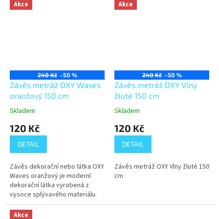
Akce
Akce
240 Kč
–50 %
240 Kč
–50 %
Závěs metráž OXY Waves
Závěs metráž OXY Vlny
oranžový 150 cm
žluté 150 cm
Skladem
Skladem
120 Kč
120 Kč
DETAIL
DETAIL
Závěs dekorační nebo látka OXY
Závěs metráž OXY Vlny žluté 150
Waves oranžový je moderní
cm
dekorační látka vyrobená z
vysoce splývavého materiálu.
Jedinečná struktura látky
výborně zvýrazní konkrétní
Akce