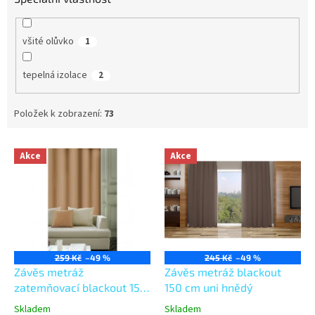
všité olůvko
1
tepelná izolace
2
Položek k zobrazení:
73
V
Akce
Akce
ý
p
i
s
p
r
o
259 Kč
–49 %
245 Kč
–49 %
d
Závěs metráž
Závěs metráž blackout
u
zatemňovací blackout 150
150 cm uni hnědý
k
cm cappuccino
Skladem
Skladem