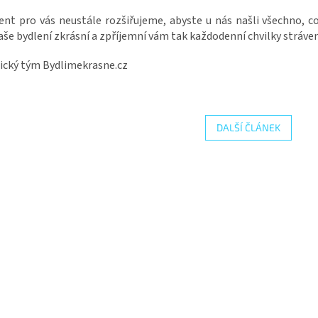
nt pro vás neustále rozšiřujeme, abyste u nás našli všechno, co
aše bydlení zkrásní a zpříjemní vám tak každodenní chvilky stráve
ický tým Bydlimekrasne.cz
DALŠÍ ČLÁNEK