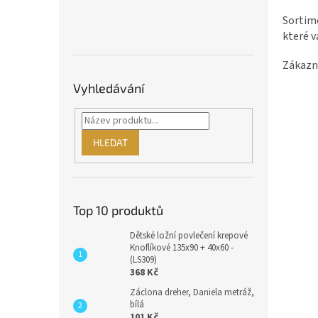
Sortime
které v
Zákazn
Vyhledávání
HLEDAT
Top 10 produktů
Dětské ložní povlečení krepové
Knoflíkové 135x90 + 40x60 -
(LS309)
368 Kč
Záclona dreher, Daniela metráž,
bílá
101 Kč