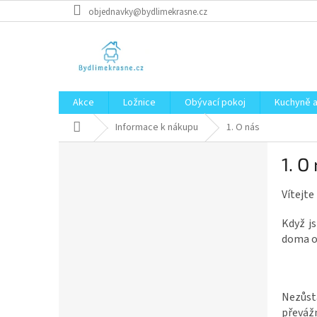
Přejít
objednavky@bydlimekrasne.cz
na
obsah
Akce
Ložnice
Obývací pokoj
Kuchyně a
Domů
Informace k nákupu
1. O nás
P
1. O
o
s
Vítejte
t
r
Když js
a
doma ob
n
n
í
p
Nezůst
a
převážn