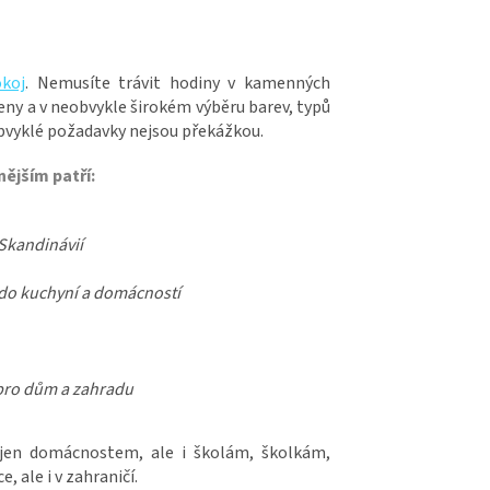
okoj
. Nemusíte trávit hodiny v kamenných
eny a v neobvykle širokém výběru barev, typů
eobvyklé požadavky nejsou překážkou.
ějším patří:
 Skandinávií
í do kuchyní a domácností
í pro dům a zahradu
ejen domácnostem, ale i školám, školkám,
, ale i v zahraničí.