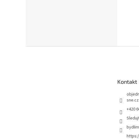
Z
á
p
a
t
Kontakt
í
objed
sne.cz
+420 6
Sleduj
bydli
https: