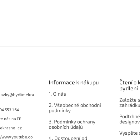
Informace k nákupu
Čtení o
bydlení
1. O nás
navky
@
bydlimekra
Založte s
2. Všeobecné obchodní
zahrádku
04 553 164
podmínky
Podtrhnět
te nás na FB
3. Podmínky ochrany
designov
osobních údajů
mekrasne_cz
Vyspěte 
//www.youtube.co
4. Odstoupení od