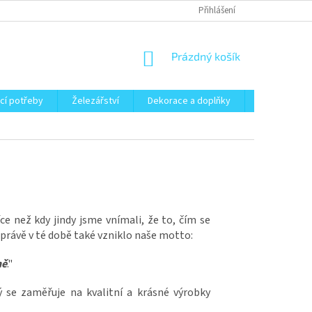
Přihlášení
NÁKUPNÍ
Prázdný košík
KOŠÍK
cí potřeby
Železářství
Dekorace a doplňky
Zahrada
e než kdy jindy jsme vnímali, že to, čím se
právě v té době také vzniklo naše motto:
ně
."
ý se zaměřuje na kvalitní a krásné výrobky