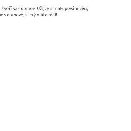
 tvoří váš domov. Užijte si nakupování věcí,
né v domově, který máte rádi!