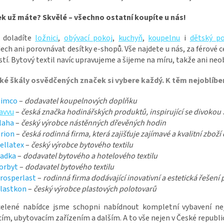
k už máte? Skvělé – všechno ostatní koupíte u nás!
 doladíte
ložnici
,
obývací pokoj
,
kuchyň
,
koupelnu
i
dětský p
ch ani porovnávat desítky e-shopů. Vše najdete u nás, za férové c
ostí. Bytový textil navíc upravujeme a šijeme na míru, takže ani n
oké škály osvědčených značek si vybere každý. K těm nejoblíben
imco
–
dodavatel koupelnových doplňku
avvu
–
česká značka hodinářských produktů, inspirující se divokou
laha
–
český výrobce nástěnných dřevěných hodin
rion
–
česká rodinná firma, která zajišťuje zajímavé a kvalitní zbož
ellatex
–
český výrobce bytového textilu
adka
–
dodavatel bytového a hotelového textilu
orbyt
–
dodavatel bytového textilu
rosperlast
–
rodinná firma dodávající inovativní a estetická řešen
lastkon
–
český výrobce plastových polotovarů
celené nabídce jsme schopni nabídnout kompletní vybavení n
cím, ubytovacím zařízením a dalším. A to vše nejen v České republice