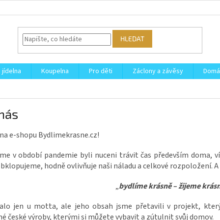
HLEDAT
 jídelna
Koupelna
Pro děti
Záclony a závěsy
Domá
 nás
 na e-shopu Bydlimekrasne.cz!
me v období pandemie byli nuceni trávit čas především doma, víc
klopujeme, hodně ovlivňuje naši náladu a celkové rozpoložení. A 
„
bydlíme krásně – žijeme krás
alo jen u motta, ale jeho obsah jsme přetavili v projekt, kter
é české výroby, kterými si můžete vybavit a zútulnit svůj domov.