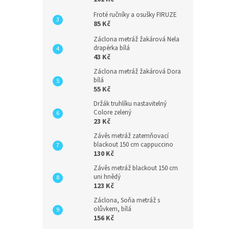
Froté ručníky a osušky FIRUZE
85 Kč
Záclona metráž žakárová Nela
drapérka bílá
43 Kč
Záclona metráž žakárová Dora
bílá
55 Kč
Držák truhlíku nastavitelný
Colore zelený
23 Kč
Závěs metráž zatemňovací
blackout 150 cm cappuccino
130 Kč
Závěs metráž blackout 150 cm
uni hnědý
123 Kč
Záclona, Soňa metráž s
olůvkem, bílá
156 Kč