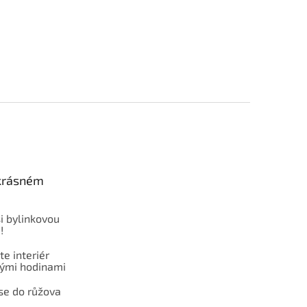
 krásném
i bylinkovou
!
e interiér
ými hodinami
se do růžova