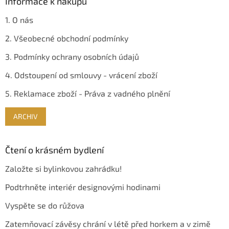
Informace k nákupu
u
1. O nás
2. Všeobecné obchodní podmínky
3. Podmínky ochrany osobních údajů
4. Odstoupení od smlouvy - vrácení zboží
5. Reklamace zboží - Práva z vadného plnění
ARCHIV
Čtení o krásném bydlení
Založte si bylinkovou zahrádku!
Podtrhněte interiér designovými hodinami
Vyspěte se do růžova
Zatemňovací závěsy chrání v létě před horkem a v zimě