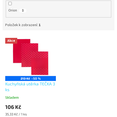
Orion
1
Položek k zobrazení:
1
V
Akce
ý
p
i
s
p
r
o
213 Kč
–50 %
d
Kuchyňská utěrka TEČKA 3
u
ks
k
Skladem
t
106 Kč
ů
Měrná
35,33 Kč / 1 ks