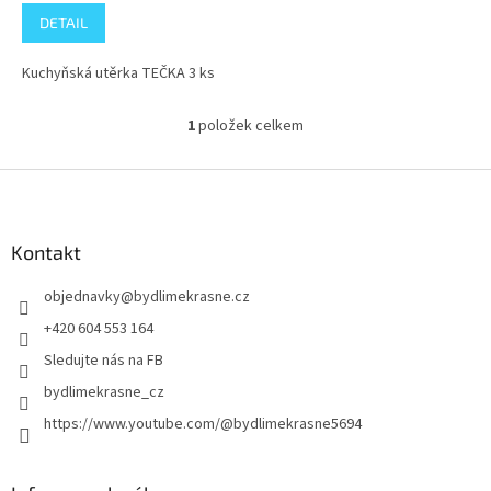
cena:
DETAIL
Kuchyňská utěrka TEČKA 3 ks
1
položek celkem
O
v
l
Z
á
á
d
p
a
a
Kontakt
c
t
í
objednavky
@
bydlimekrasne.cz
í
p
r
+420 604 553 164
v
Sledujte nás na FB
k
y
bydlimekrasne_cz
v
https://www.youtube.com/@bydlimekrasne5694
ý
p
i
s