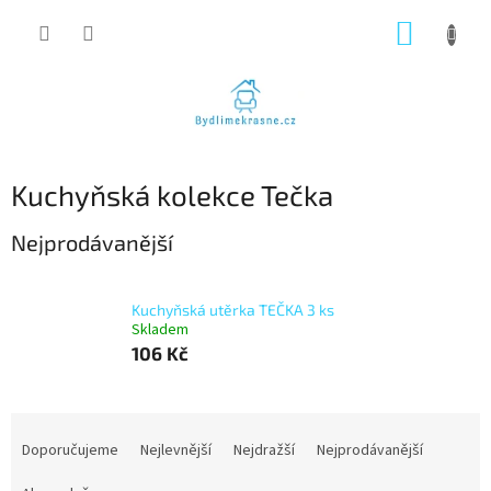
Přejít
NÁKUP
na
obsah
KOŠÍK
Kuchyňská kolekce Tečka
Nejprodávanější
Kuchyňská utěrka TEČKA 3 ks
Skladem
106 Kč
Ř
a
Doporučujeme
Nejlevnější
Nejdražší
Nejprodávanější
z