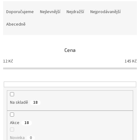
Ř
a
Doporučujeme
Nejlevnější
Nejdražší
Nejprodávanější
z
e
Abecedně
n
í
p
Cena
r
o
12
Kč
145
Kč
d
u
k
t
ů
Na skladě
18
Akce
18
Novinka
0