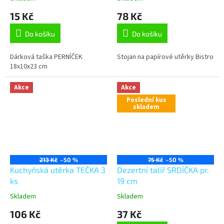
15 Kč
78 Kč
Do košíku
Do košíku
Dárková taška PERNÍČEK
Stojan na papírové utěrky Bistro
18x10x23 cm
Akce
Akce
Poslední kus
skladem
213 Kč
–50 %
75 Kč
–50 %
Kuchyňská utěrka TEČKA 3
Dezertní talíř SRDÍČKA pr.
ks
19 cm
Skladem
Skladem
106 Kč
37 Kč