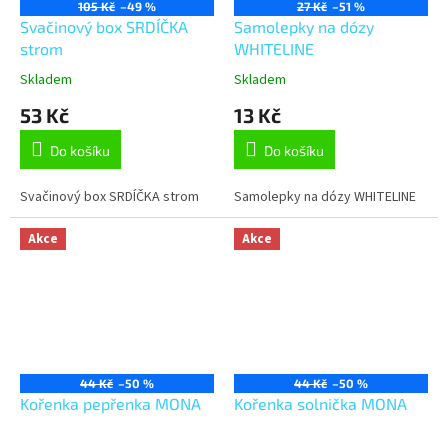
105 Kč
–49 %
27 Kč
–51 %
Svačinový box SRDÍČKA
Samolepky na dózy
strom
WHITELINE
Skladem
Skladem
53 Kč
13 Kč
Do košíku
Do košíku
Svačinový box SRDÍČKA strom
Samolepky na dózy WHITELINE
Akce
Akce
44 Kč
–50 %
44 Kč
–50 %
Kořenka pepřenka MONA
Kořenka solnička MONA