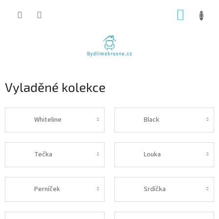
Přejít
NÁKUP
na
obsah
KOŠÍK
Vyladěné kolekce
Whiteline
Black
Tečka
Louka
Perníček
Srdíčka