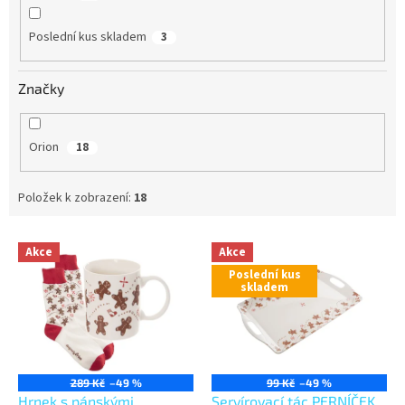
Poslední kus skladem
3
Značky
Orion
18
Položek k zobrazení:
18
V
Akce
Akce
ý
Poslední kus
p
skladem
i
s
p
r
o
289 Kč
–49 %
99 Kč
–49 %
d
Hrnek s pánskými
Servírovací tác PERNÍČEK