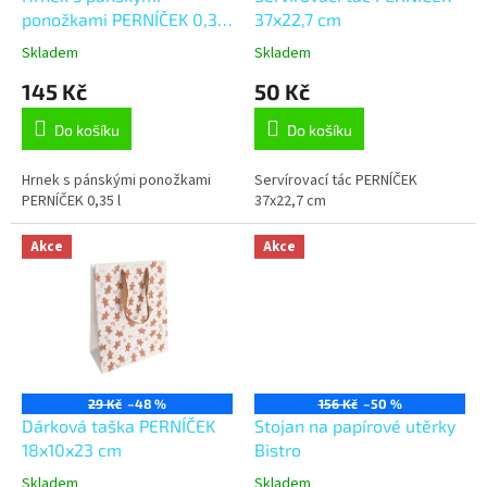
u
ponožkami PERNÍČEK 0,35
37x22,7 cm
k
l
Skladem
Skladem
t
145 Kč
50 Kč
ů
Do košíku
Do košíku
Hrnek s pánskými ponožkami
Servírovací tác PERNÍČEK
PERNÍČEK 0,35 l
37x22,7 cm
Akce
Akce
29 Kč
–48 %
156 Kč
–50 %
Dárková taška PERNÍČEK
Stojan na papírové utěrky
18x10x23 cm
Bistro
Skladem
Skladem