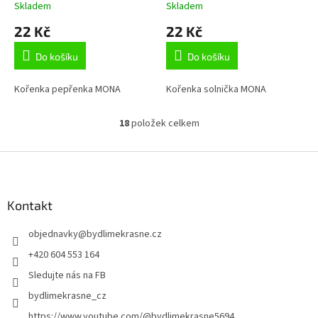
Skladem
Skladem
22 Kč
22 Kč
Do košíku
Do košíku
Kořenka pepřenka MONA
Kořenka solnička MONA
18
položek celkem
O
v
l
Z
á
á
d
p
a
a
Kontakt
c
t
í
objednavky
@
bydlimekrasne.cz
í
p
r
+420 604 553 164
v
Sledujte nás na FB
k
y
bydlimekrasne_cz
v
https://www.youtube.com/@bydlimekrasne5694
ý