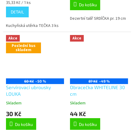
Měrná
35,33 Kč / 1 ks
Do košíku
cena:
DETAIL
Dezertní talíř SRDÍČKA pr. 19 cm
Kuchyňská utěrka TEČKA 3 ks
Akce
Akce
Poslední kus
skladem
60 Kč
–50 %
87 Kč
–49 %
Servírovací ubrousky
Obracečka WHITELINE 30
LOUKA
cm
Skladem
Skladem
30 Kč
44 Kč
Do košíku
Do košíku