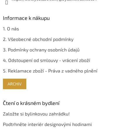
p
i
s
Informace k nákupu
u
1. O nás
2. Všeobecné obchodní podmínky
3. Podmínky ochrany osobních údajů
4. Odstoupení od smlouvy - vrácení zboží
5. Reklamace zboží - Práva z vadného plnění
ARCHIV
Čtení o krásném bydlení
Založte si bylinkovou zahrádku!
Podtrhněte interiér designovými hodinami