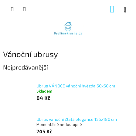
Přejít
NÁKUP
na
obsah
KOŠÍK
Vánoční ubrusy
Nejprodávanější
Ubrus VÁNOCE vánoční hvězda 60x60 cm
Skladem
84 Kč
Ubrus vánoční Zlatá elegance 155x180 cm
Momentálně nedostupné
745 Kč