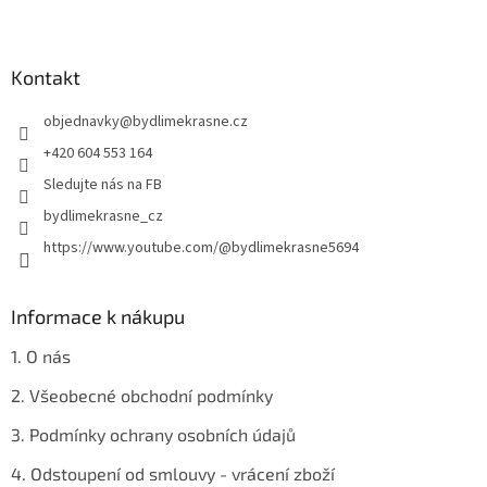
l
Z
á
á
d
p
a
a
Kontakt
c
t
í
objednavky
@
bydlimekrasne.cz
í
p
r
+420 604 553 164
v
Sledujte nás na FB
k
y
bydlimekrasne_cz
v
https://www.youtube.com/@bydlimekrasne5694
ý
p
i
s
Informace k nákupu
u
1. O nás
2. Všeobecné obchodní podmínky
3. Podmínky ochrany osobních údajů
4. Odstoupení od smlouvy - vrácení zboží