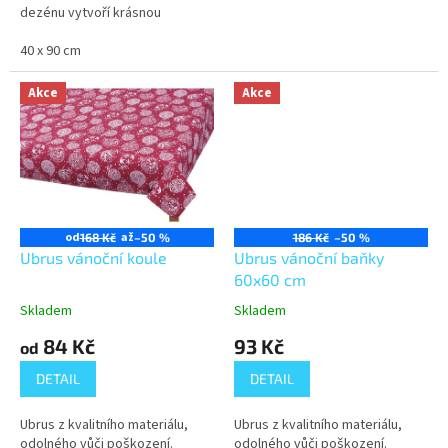
dezénu vytvoří krásnou
atmosféru v období svátků.
Materiál: 100 % bavlna Barva:
40 x 90 cm
šedá, červená,...
Akce
Akce
od
až
168 Kč
–50 %
186 Kč
–50 %
Ubrus vánoční koule
Ubrus vánoční baňky
60x60 cm
Skladem
Skladem
84 Kč
93 Kč
od
DETAIL
DETAIL
Ubrus z kvalitního materiálu,
Ubrus z kvalitního materiálu,
odolného vůči poškození.
odolného vůči poškození.