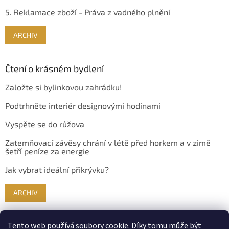
5. Reklamace zboží - Práva z vadného plnění
ARCHIV
Čtení o krásném bydlení
Založte si bylinkovou zahrádku!
Podtrhněte interiér designovými hodinami
Vyspěte se do růžova
Zatemňovací závěsy chrání v létě před horkem a v zimě
šetří peníze za energie
Jak vybrat ideální přikrývku?
ARCHIV
Tento web používá soubory cookie. Díky tomu může být