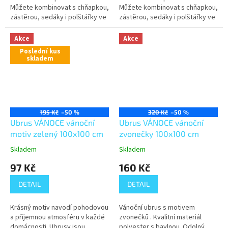
Můžete kombinovat s chňapkou,
Můžete kombinovat s chňapkou,
zástěrou, sedáky i polštářky ve
zástěrou, sedáky i polštářky ve
stejném vzoru (podle aktuální
stejném vzoru (podle aktuální
nabídky).
nabídky).
Akce
Akce
Poslední kus
skladem
195 Kč
–50 %
320 Kč
–50 %
Ubrus VÁNOCE vánoční
Ubrus VÁNOCE vánoční
motiv zelený 100x100 cm
zvonečky 100x100 cm
Skladem
Skladem
97 Kč
160 Kč
DETAIL
DETAIL
Krásný motiv navodí pohodovou
Vánoční ubrus s motivem
a příjemnou atmosféru v každé
zvonečků . Kvalitní materiál
domácnosti. Ubrusy jsou
polyester s bavlnou .Odolný