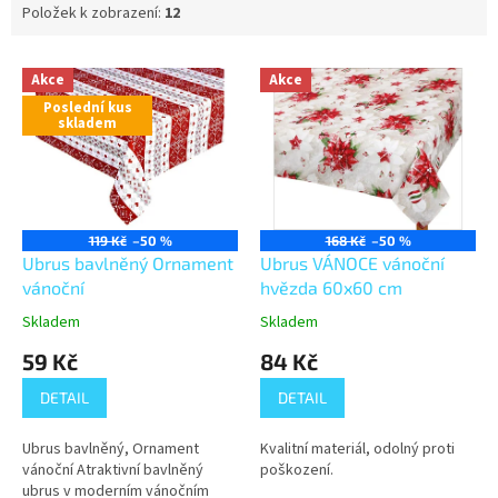
Položek k zobrazení:
12
V
Akce
Akce
ý
Poslední kus
p
skladem
i
s
p
r
o
119 Kč
–50 %
168 Kč
–50 %
d
Ubrus bavlněný Ornament
Ubrus VÁNOCE vánoční
u
vánoční
hvězda 60x60 cm
k
Skladem
Skladem
t
59 Kč
84 Kč
ů
DETAIL
DETAIL
Ubrus bavlněný, Ornament
Kvalitní materiál, odolný proti
vánoční Atraktivní bavlněný
poškození.
ubrus v moderním vánočním