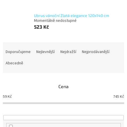
Ubrus vánoční Zlatá elegance 120x140 cm
Momentálně nedostupné
523 Kč
Ř
a
Doporučujeme
Nejlevnější
Nejdražší
Nejprodávanější
z
e
Abecedně
n
í
p
Cena
r
o
59
Kč
745
Kč
d
u
k
t
ů