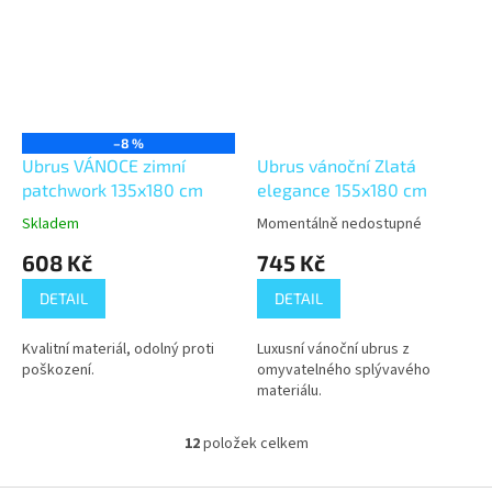
–8 %
Ubrus VÁNOCE zimní
Ubrus vánoční Zlatá
patchwork 135x180 cm
elegance 155x180 cm
Skladem
Momentálně nedostupné
608 Kč
745 Kč
DETAIL
DETAIL
Kvalitní materiál, odolný proti
Luxusní vánoční ubrus z
poškození.
omyvatelného splývavého
materiálu.
12
položek celkem
O
v