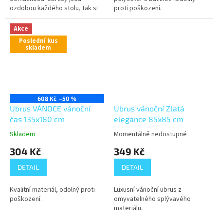
ozdobou každého stolu, tak si
proti poškození.
ozdobte i ten svůj. Ubrusy
dodají šmrnc každé místnosti
Akce
a...
Poslední kus
skladem
608 Kč
–50 %
Ubrus VÁNOCE vánoční
Ubrus vánoční Zlatá
čas 135x180 cm
elegance 85x85 cm
Skladem
Momentálně nedostupné
304 Kč
349 Kč
DETAIL
DETAIL
Kvalitní materiál, odolný proti
Luxusní vánoční ubrus z
poškození.
omyvatelného splývavého
materiálu.