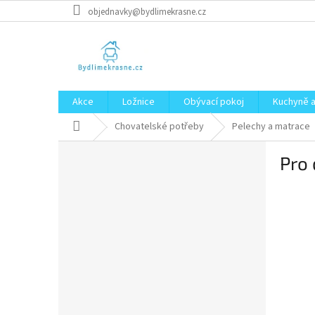
Přejít
objednavky@bydlimekrasne.cz
na
obsah
Akce
Ložnice
Obývací pokoj
Kuchyně a
Domů
Chovatelské potřeby
Pelechy a matrace
P
Pro
o
s
t
r
a
n
n
í
p
a