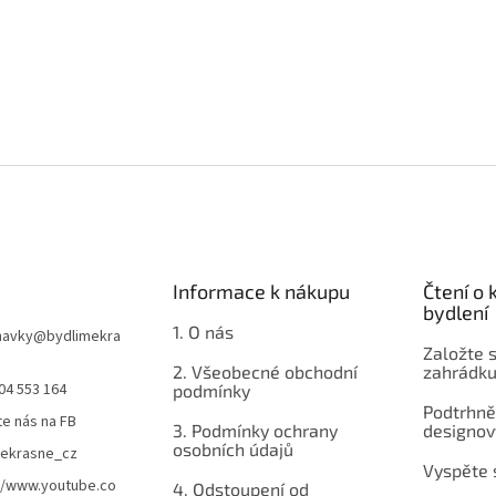
Informace k nákupu
Čtení o
bydlení
1. O nás
navky
@
bydlimekra
Založte s
2. Všeobecné obchodní
zahrádku
04 553 164
podmínky
Podtrhnět
te nás na FB
3. Podmínky ochrany
designov
osobních údajů
mekrasne_cz
Vyspěte 
//www.youtube.co
4. Odstoupení od