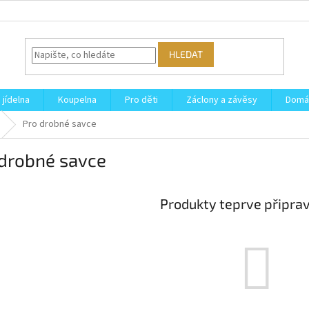
HLEDAT
 jídelna
Koupelna
Pro děti
Záclony a závěsy
Domá
Pro drobné savce
 drobné savce
Produkty teprve připra