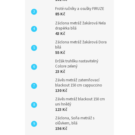
Froté ručníky a osušky FIRUZE
85 Kč
Záclona metráž žakárová Nela
drapérka bílá
43 Kč
Záclona metráž žakárová Dora
bílá
55 Kč
Držák truhlíku nastavitelný
Colore zelený
23 Kč
Závěs metráž zatemňovací
blackout 150 cm cappuccino
130 Kč
Závěs metráž blackout 150 cm
uni hnědý
123 Kč
Záclona, Soňa metráž s
olůvkem, bílá
156 Kč