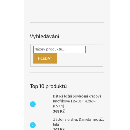
Vyhledávání
HLEDAT
Top 10 produktů
Dětské ložní povlečení krepové
Knoflíkové 135x90 + 40x60 -
(LS309)
368 Kč
Záclona dreher, Daniela metráž,
bílá
101 Kč