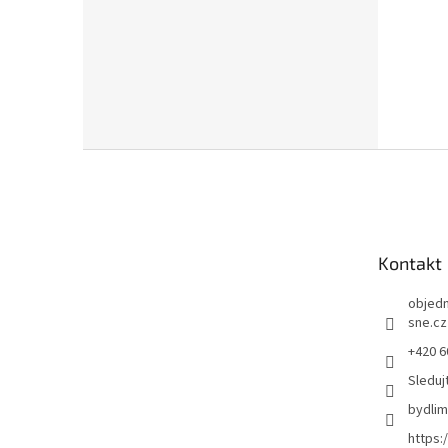
Z
á
p
a
t
Kontakt
í
objed
sne.cz
+420 6
Sleduj
bydli
https: