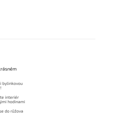
 krásném
i bylinkovou
!
e interiér
ými hodinami
se do růžova