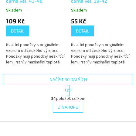
černá vel. 43-46
černá vel. 39-42
Skladem
Skladem
109 Kč
55 Kč
DETAIL
DETAIL
Kvalitní ponožky s originálním
Kvalitní ponožky s originálním
vzorem od českého výrobce.
vzorem od českého výrobce.
Ponožky mají pohodlný neškrtící
Ponožky mají pohodlný neškrtící
lem. Praní v maximální teplotě
lem. Praní v maximální teplotě
40°C.
40°C.
NAČÍST 30 DALŠÍCH
S
1
3
t
O
r
84
položek celkem
v
á
l
NAHORU
n
á
k
d
o
v
Z
a
á
c
á
n
í