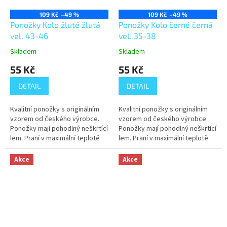
109 Kč
–49 %
109 Kč
–49 %
Ponožky Kolo žluté žlutá
Ponožky Kolo černé černá
vel. 43-46
vel. 35-38
Skladem
Skladem
55 Kč
55 Kč
DETAIL
DETAIL
Kvalitní ponožky s originálním
Kvalitní ponožky s originálním
vzorem od českého výrobce.
vzorem od českého výrobce.
Ponožky mají pohodlný neškrtící
Ponožky mají pohodlný neškrtící
lem. Praní v maximální teplotě
lem. Praní v maximální teplotě
40°C.
40°C.
Akce
Akce