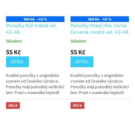
109 Kč
–49 %
109 Kč
–49 %
Ponožky Kůň hnědá vel.
Ponožky Hokej bílá, černá,
43-46
červená, modrá vel. 43-46
Skladem
Skladem
55 Kč
55 Kč
DETAIL
DETAIL
Kvalitní ponožky s originálním
Kvalitní ponožky s originálním
vzorem od českého výrobce.
vzorem od českého výrobce.
Ponožky mají pohodlný neškrtící
Ponožky mají pohodlný neškrtící
lem. Praní v maximální teplotě
lem. Praní v maximální teplotě
40°C.
40°C.
Akce
Akce