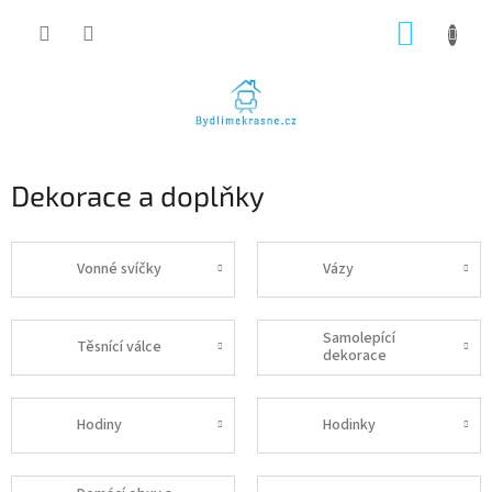
Přejít
NÁKUP
na
obsah
KOŠÍK
Dekorace a doplňky
Vonné svíčky
Vázy
Samolepící
Těsnící válce
dekorace
Hodiny
Hodinky