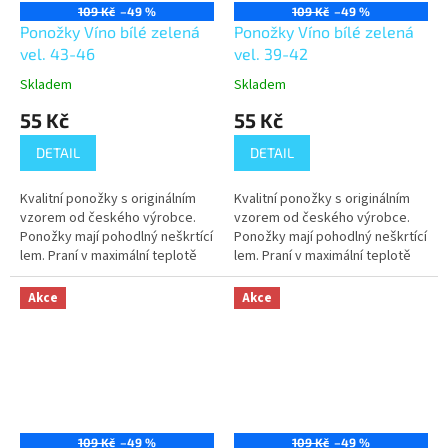
109 Kč
–49 %
109 Kč
–49 %
Ponožky Víno bílé zelená
Ponožky Víno bílé zelená
vel. 43-46
vel. 39-42
Skladem
Skladem
55 Kč
55 Kč
DETAIL
DETAIL
Kvalitní ponožky s originálním
Kvalitní ponožky s originálním
vzorem od českého výrobce.
vzorem od českého výrobce.
Ponožky mají pohodlný neškrtící
Ponožky mají pohodlný neškrtící
lem. Praní v maximální teplotě
lem. Praní v maximální teplotě
40°C.
40°C.
Akce
Akce
109 Kč
–49 %
109 Kč
–49 %