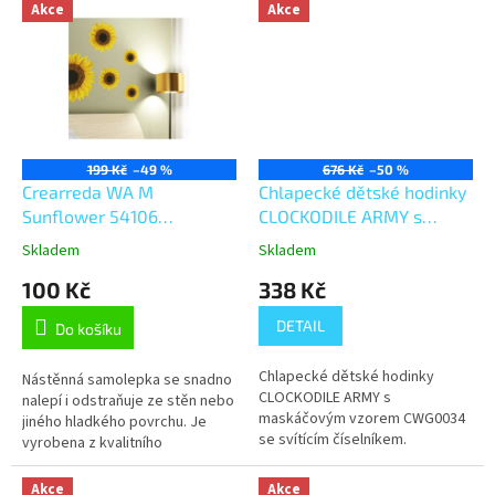
desku s předkreslenými...
desku s předkreslenými...
Akce
Akce
199 Kč
–49 %
676 Kč
–50 %
Crearreda WA M
Chlapecké dětské hodinky
Sunflower 54106
CLOCKODILE ARMY s
Slunečnice
maskáčovým vzorem
Skladem
Skladem
CWG0034
100 Kč
338 Kč
DETAIL
Do košíku
Chlapecké dětské hodinky
Nástěnná samolepka se snadno
CLOCKODILE ARMY s
nalepí i odstraňuje ze stěn nebo
maskáčovým vzorem CWG0034
jiného hladkého povrchu. Je
se svítícím číselníkem.
vyrobena z kvalitního
netoxického vinylu bez ftalátů, s
netoxickým akrylovým
Akce
Akce