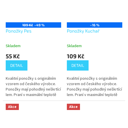
109 Kč
–49 %
–16 %
Ponožky Pes
Ponožky Kuchař
Skladem
Skladem
55 Kč
109 Kč
DETAIL
DETAIL
Kvalitní ponožky s originálním
Kvalitní ponožky s originálním
vzorem od českého výrobce.
vzorem od českého výrobce.
Ponožky mají pohodlný neškrtící
Ponožky mají pohodlný neškrtící
lem. Praní v maximální teplotě
lem. Praní v maximální teplotě
40°C.
40°C.
Akce
Akce