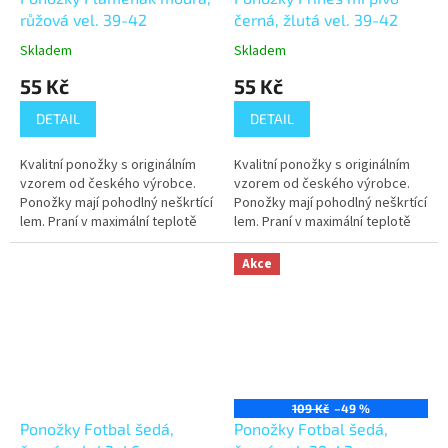
růžová vel. 39-42
černá, žlutá vel. 39-42
Skladem
Skladem
55 Kč
55 Kč
DETAIL
DETAIL
Kvalitní ponožky s originálním
Kvalitní ponožky s originálním
vzorem od českého výrobce.
vzorem od českého výrobce.
Ponožky mají pohodlný neškrtící
Ponožky mají pohodlný neškrtící
lem. Praní v maximální teplotě
lem. Praní v maximální teplotě
40°C.
40°C.
Akce
109 Kč
–49 %
Ponožky Fotbal šedá,
Ponožky Fotbal šedá,