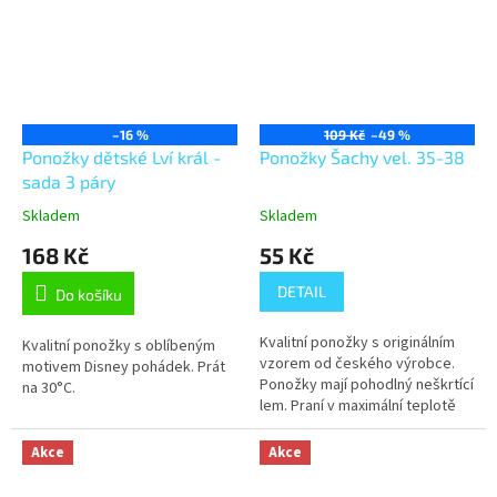
–16 %
109 Kč
–49 %
Ponožky dětské Lví král -
Ponožky Šachy vel. 35-38
sada 3 páry
Skladem
Skladem
168 Kč
55 Kč
DETAIL
Do košíku
Kvalitní ponožky s originálním
Kvalitní ponožky s oblíbeným
vzorem od českého výrobce.
motivem Disney pohádek. Prát
Ponožky mají pohodlný neškrtící
na 30°C.
lem. Praní v maximální teplotě
40°C.
Akce
Akce