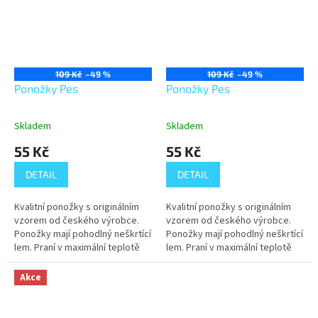
109 Kč
–49 %
109 Kč
–49 %
Ponožky Pes
Ponožky Pes
Skladem
Skladem
55 Kč
55 Kč
DETAIL
DETAIL
Kvalitní ponožky s originálním
Kvalitní ponožky s originálním
vzorem od českého výrobce.
vzorem od českého výrobce.
Ponožky mají pohodlný neškrtící
Ponožky mají pohodlný neškrtící
lem. Praní v maximální teplotě
lem. Praní v maximální teplotě
40°C.
40°C.
Akce