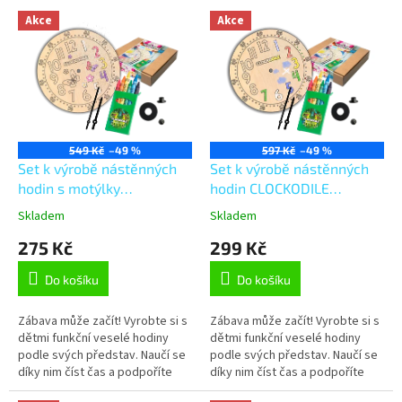
V
Akce
Akce
ý
p
i
s
p
r
o
549 Kč
–49 %
597 Kč
–49 %
d
Set k výrobě nástěnných
Set k výrobě nástěnných
u
hodin s motýlky
hodin CLOCKODILE
k
CLOCKODILE CREATIVE
CREATIVE Original
Skladem
Skladem
t
Butterflies
275 Kč
299 Kč
ů
Do košíku
Do košíku
Zábava může začít! Vyrobte si s
Zábava může začít! Vyrobte si s
dětmi funkční veselé hodiny
dětmi funkční veselé hodiny
podle svých představ. Naučí se
podle svých představ. Naučí se
díky nim číst čas a podpoříte
díky nim číst čas a podpoříte
jejich kreativitu! Dřevěnou
jejich kreativitu! Dřevěnou