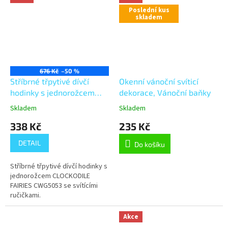
lepidlem...
Poslední kus
skladem
676 Kč
–50 %
Stříbrné třpytivé dívčí
Okenní vánoční svíticí
hodinky s jednorožcem
dekorace, Vánoční baňky
CLOCKODILE FAIRIES
Skladem
Skladem
CWG5053
338 Kč
235 Kč
DETAIL
Do košíku
Stříbrné třpytivé dívčí hodinky s
jednorožcem CLOCKODILE
FAIRIES CWG5053 se svítícími
ručičkami.
Akce