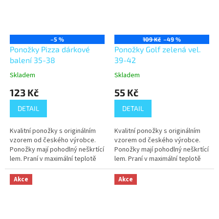
–5 %
109 Kč
–49 %
Ponožky Pizza dárkové
Ponožky Golf zelená vel.
balení 35-38
39-42
Skladem
Skladem
123 Kč
55 Kč
DETAIL
DETAIL
Kvalitní ponožky s originálním
Kvalitní ponožky s originálním
vzorem od českého výrobce.
vzorem od českého výrobce.
Ponožky mají pohodlný neškrtící
Ponožky mají pohodlný neškrtící
lem. Praní v maximální teplotě
lem. Praní v maximální teplotě
40°C. 80% bavlna, 15%
40°C.
polyamid, 5% elastan.
Akce
Akce