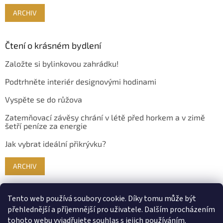
ARCHIV
Čtení o krásném bydlení
Založte si bylinkovou zahrádku!
Podtrhněte interiér designovými hodinami
Vyspěte se do růžova
Zatemňovací závěsy chrání v létě před horkem a v zimě
šetří peníze za energie
Jak vybrat ideální přikrývku?
ARCHIV
Tento web používá soubory cookie. Díky tomu může být
přehlednější a příjemnější pro uživatele. Dalším procházením
tohoto webu vyjadřujete souhlas s jejich používáním.