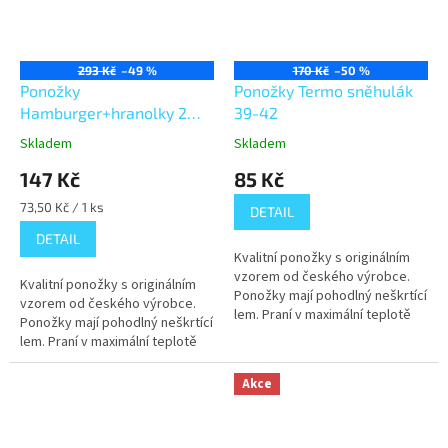
293 Kč
–49 %
170 Kč
–50 %
Ponožky
Ponožky Termo sněhulák
Hamburger+hranolky 2
39-42
páry v dárkovém balení
Skladem
Skladem
vel. 43-46
147 Kč
85 Kč
Měrná
73,50 Kč / 1 ks
DETAIL
cena:
DETAIL
Kvalitní ponožky s originálním
vzorem od českého výrobce.
Kvalitní ponožky s originálním
Ponožky mají pohodlný neškrtící
vzorem od českého výrobce.
lem. Praní v maximální teplotě
Ponožky mají pohodlný neškrtící
40°C.
lem. Praní v maximální teplotě
40°C. 80% bavlna, 15%
polyamid, 5% elastan
Akce