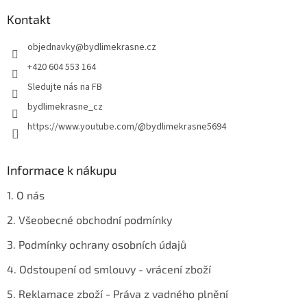
p
í
p
a
Kontakt
r
t
v
objednavky
@
bydlimekrasne.cz
í
k
y
+420 604 553 164
v
Sledujte nás na FB
ý
p
bydlimekrasne_cz
i
https://www.youtube.com/@bydlimekrasne5694
s
u
Informace k nákupu
1. O nás
2. Všeobecné obchodní podmínky
3. Podmínky ochrany osobních údajů
4. Odstoupení od smlouvy - vrácení zboží
5. Reklamace zboží - Práva z vadného plnění