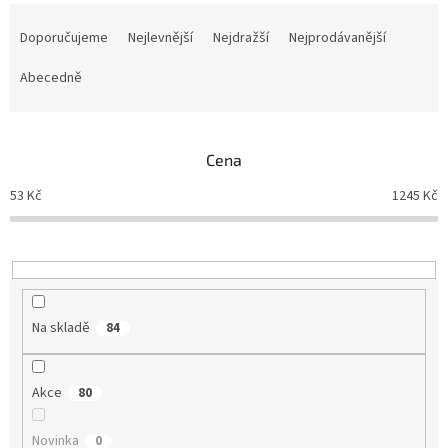
Ř
a
Doporučujeme
Nejlevnější
Nejdražší
Nejprodávanější
z
e
Abecedně
n
í
p
Cena
r
o
53
Kč
1245
Kč
d
u
k
t
ů
Na skladě
84
Akce
80
Novinka
0