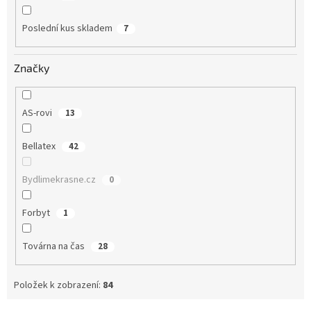
Poslední kus skladem
7
Značky
AS-rovi
13
Bellatex
42
Bydlimekrasne.cz
0
Forbyt
1
Továrna na čas
28
Položek k zobrazení:
84