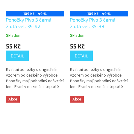
109 Kč
–49 %
109 Kč
–49 %
Ponožky Pivo 3 černá,
Ponožky Pivo 3 černá,
žlutá vel. 39-42
žlutá vel. 35-38
Skladem
Skladem
55 Kč
55 Kč
DETAIL
DETAIL
Kvalitní ponožky s originálním
Kvalitní ponožky s originálním
vzorem od českého výrobce.
vzorem od českého výrobce.
Ponožky mají pohodlný neškrtící
Ponožky mají pohodlný neškrtící
lem. Praní v maximální teplotě
lem. Praní v maximální teplotě
40°C.
40°C.
Akce
Akce