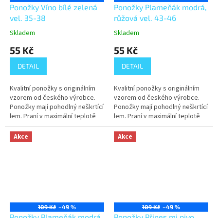
Ponožky Víno bílé zelená
Ponožky Plameňák modrá,
vel. 35-38
růžová vel. 43-46
Skladem
Skladem
55 Kč
55 Kč
DETAIL
DETAIL
Kvalitní ponožky s originálním
Kvalitní ponožky s originálním
vzorem od českého výrobce.
vzorem od českého výrobce.
Ponožky mají pohodlný neškrtící
Ponožky mají pohodlný neškrtící
lem. Praní v maximální teplotě
lem. Praní v maximální teplotě
40°C.
40°C.
Akce
Akce
109 Kč
–49 %
109 Kč
–49 %
Ponožky Plameňák modrá,
Ponožky Přines mi pivo