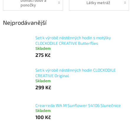
Domácí obuv a
Látky metráž
ponožky
Nejprodávanější
Set k výrobě nástěnných hodin s motýlky
CLOCKODILE CREATIVE Butterflies
Skladem
275 Kč
Set k výrobě nástěnných hodin CLOCKODILE
CREATIVE Original
Skladem
299 Kč
Crearreda WA M Sunflower 54106 Slunečnice
Skladem
100 Kč