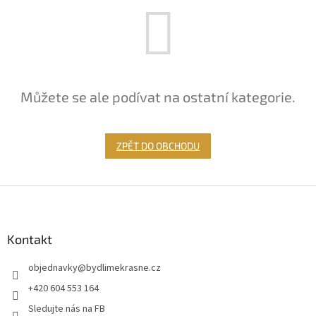
Můžete se ale podívat na ostatní kategorie.
ZPĚT DO OBCHODU
Z
á
p
a
Kontakt
t
objednavky
@
bydlimekrasne.cz
í
+420 604 553 164
Sledujte nás na FB