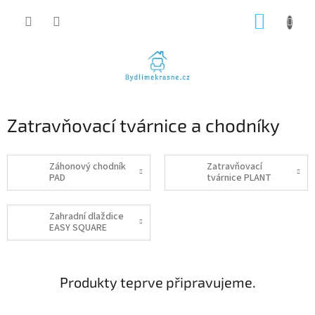
Přejít
NÁKUP
na
obsah
KOŠÍK
Zatravňovací tvárnice a chodníky
Záhonový chodník
Zatravňovací
PAD
tvárnice PLANT
Zahradní dlaždice
EASY SQUARE
Produkty teprve připravujeme.