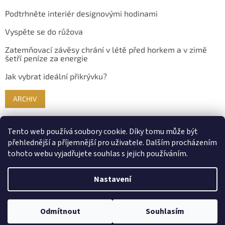
Podtrhněte interiér designovými hodinami
Vyspěte se do růžova
Zatemňovací závěsy chrání v létě před horkem a v zimě
šetří peníze za energie
Jak vybrat ideální přikrývku?
ARCHIV
Tento web používá soubory cookie. Díky tomu může být
přehlednější a příjemnější pro uživatele. Dalším procházením
tohoto webu vyjadřujete souhlas s jejich používáním.
Nastavení
Vytvořil Shoptet
Odmítnout
Souhlasím
Copyright 2026
Bydlimekrasne.cz
. Všechna práva vyhrazena.