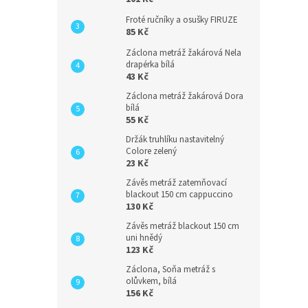
Froté ručníky a osušky FIRUZE
85 Kč
Záclona metráž žakárová Nela
drapérka bílá
43 Kč
Záclona metráž žakárová Dora
bílá
55 Kč
Držák truhlíku nastavitelný
Colore zelený
23 Kč
Závěs metráž zatemňovací
blackout 150 cm cappuccino
130 Kč
Závěs metráž blackout 150 cm
uni hnědý
123 Kč
Záclona, Soňa metráž s
olůvkem, bílá
156 Kč