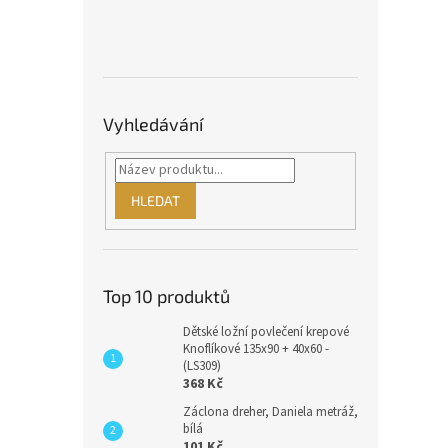
Vyhledávání
HLEDAT
Top 10 produktů
Dětské ložní povlečení krepové
Knoflíkové 135x90 + 40x60 -
(LS309)
368 Kč
Záclona dreher, Daniela metráž,
bílá
101 Kč