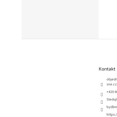
Z
á
p
a
t
Kontakt
í
objed
sne.cz
+420 6
Sleduj
bydli
https: