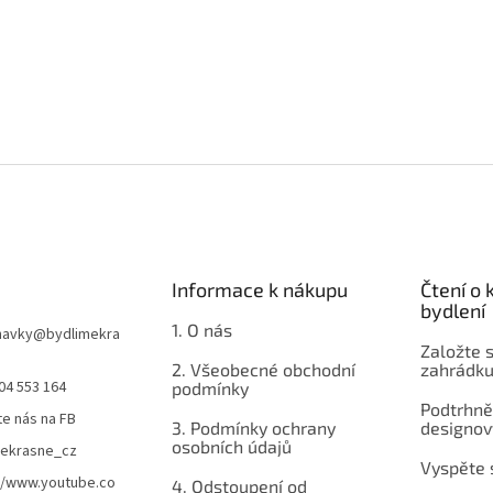
Informace k nákupu
Čtení o
bydlení
1. O nás
navky
@
bydlimekra
Založte s
2. Všeobecné obchodní
zahrádku
04 553 164
podmínky
Podtrhnět
te nás na FB
3. Podmínky ochrany
designov
osobních údajů
mekrasne_cz
Vyspěte 
//www.youtube.co
4. Odstoupení od