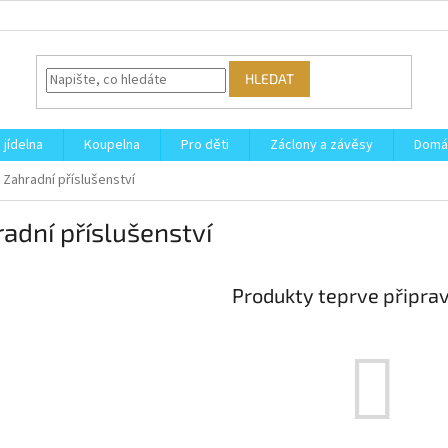
HLEDAT
 jídelna
Koupelna
Pro děti
Záclony a závěsy
Domá
Zahradní příslušenství
adní příslušenství
Produkty teprve připra