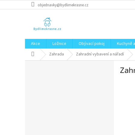
Přejít
objednavky@bydlimekrasne.cz
na
obsah
Akce
Ložnice
Obývací pokoj
Kuchyně a
Domů
Zahrada
Zahradní vybavení a nářadí
P
Zahr
o
s
t
r
a
n
n
í
p
a