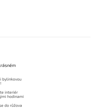
 krásném
i bylinkovou
!
e interiér
ými hodinami
se do růžova