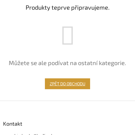
Produkty teprve připravujeme.
Můžete se ale podívat na ostatní kategorie.
ZPĚT DO OBCHODU
Z
á
p
a
Kontakt
t