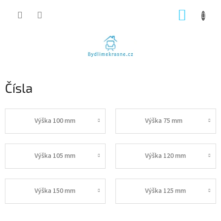
Přejít
NÁKUP
na
obsah
KOŠÍK
Čísla
Výška 100 mm
Výška 75 mm
Výška 105 mm
Výška 120 mm
Výška 150 mm
Výška 125 mm