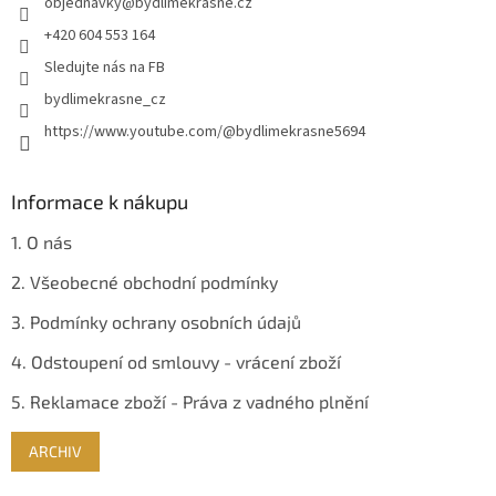
objednavky
@
bydlimekrasne.cz
í
+420 604 553 164
Sledujte nás na FB
bydlimekrasne_cz
https://www.youtube.com/@bydlimekrasne5694
Informace k nákupu
1. O nás
2. Všeobecné obchodní podmínky
3. Podmínky ochrany osobních údajů
4. Odstoupení od smlouvy - vrácení zboží
5. Reklamace zboží - Práva z vadného plnění
ARCHIV