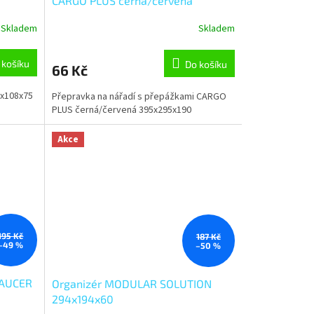
CARGO PLUS černá/červená
395x295x190
Skladem
Skladem
 košíku
Do košíku
66 Kč
2x108x75
Přepravka na nářadí s přepážkami CARGO
PLUS černá/červená 395x295x190
Akce
195 Kč
187 Kč
–49 %
–50 %
SAUCER
Organizér MODULAR SOLUTION
294x194x60