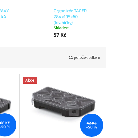
HEAVY
Organizér TAGER
144
284x195x60
(krabičky)
Skladem
57 Kč
11
položek celkem
Akce
68 Kč
42 Kč
–50 %
–50 %