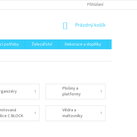
Přihlášení
NÁKUPNÍ
Prázdný košík
KOŠÍK
cí potřeby
Železářství
Dekorace a doplňky
Zahrada
Plošiny a
rganizéry
platformy
imitovaná
Vědra a
dice C BLOCK
maltovníky
OOL GREY 4C