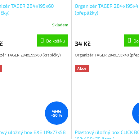
nizér TAGER 284x195x60
Organizér TAGER 284x195x4
ičky)
(přepážky)
Skladem
Do košíku
Do
č
34 Kč
zér TAGER 284x195x60 (krabičky)
Organizér TAGER 284x195x40 (pře
Akce
12 Kč
–50 %
ový úložný box EXE 119x77x58
Plastový úložný box CLICK B
162x108x75 černý