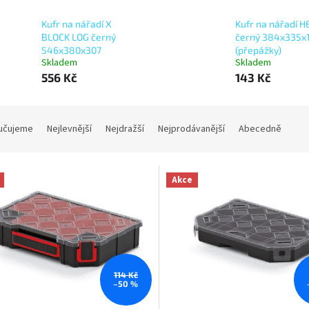
Kufr na nářadí X
Kufr na nářadí 
BLOCK LOG černý
černý 384x335x
546x380x307
(přepážky)
Skladem
Skladem
556 Kč
143 Kč
učujeme
Nejlevnější
Nejdražší
Nejprodávanější
Abecedně
Akce
114 Kč
–50 %