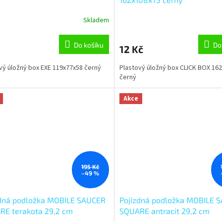
Skladem
Do košíku
Do
12 Kč
vý úložný box EXE 119x77x58 černý
Plastový úložný box CLICK BOX 16
černý
Akce
195 Kč
–49 %
zdná podložka MOBILE SAUCER
Pojízdná podložka MOBILE 
RE terakota 29,2 cm
SQUARE antracit 29,2 cm