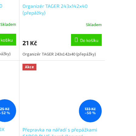
0
Organizér TAGER 243x142x40
(přepážky)
Skladem
Skladem
 košíku
Do košíku
21 Kč
pážky)
Organizér TAGER 243x142x40 (přepážky)
Akce
25 Kč
133 Kč
–52 %
–50 %
OX
Přepravka na nářadí s přepážkami