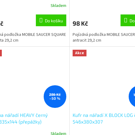
Skladem
Do košíku
Do
Kč
98 Kč
dná podložka MOBILE SAUCER SQUARE
Pojízdná podložka MOBILE SAUCE
ta 29,2 cm
antracit 29,2 cm
Akce
286 Kč
–50 %
na nářadí HEAVY černý
Kufr na nářadí X BLOCK LOG 
335x144 (přepážky)
546x380x307
Skladem