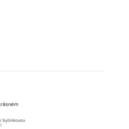
 krásném
i bylinkovou
!