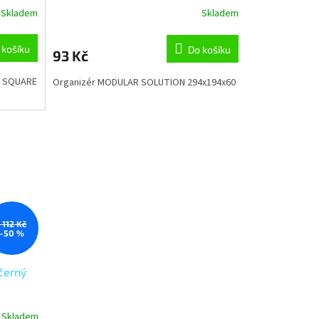
Skladem
Skladem
 košíku
Do košíku
93 Kč
R SQUARE
Organizér MODULAR SOLUTION 294x194x60
1 112 Kč
–50 %
černý
Skladem