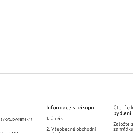
Informace k nákupu
Čtení o
bydlení
1. O nás
navky
@
bydlimekra
Založte s
2. Všeobecné obchodní
zahrádku