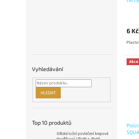
6 Kč
Plasto
Akce
Vyhledávání
HLEDAT
Top 10 produktů
Pojí
SQUA
Dětské ložní povlečení krepové
Knoflíkové 135x90 + 40x60 -