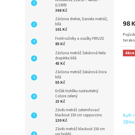
(LS309)
368 Kč
Záclona dreher, Daniela metráž,
98 
bílá
101 Kč
Pojíz
Froté ručníky a osušky FIRUZE
terako
85 Kč
Záclona metráž žakárová Nela
Akce
drapérka bílá
43 Kč
Záclona metráž žakárová Dora
bílá
55 Kč
Držák truhlíku nastavitelný
Colore zelený
23 Kč
Závěs metráž zatemňovací
Kufr 
blackout 150 cm cappuccino
130 Kč
384x
Závěs metráž blackout 150 cm
uni hnědý