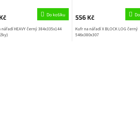
Do košíku
Do
Kč
556 Kč
a nářadí HEAVY černý 384x335x144
Kufr na nářadí X BLOCK LOG černý
žky)
546x380x307
O
v
l
á
d
a
c
í
p
r
v
k
y
v
ý
p