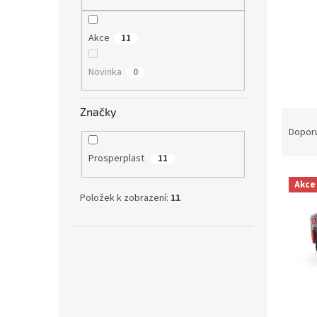
n
e
l
Akce
11
Novinka
0
Značky
Ř
a
Dopor
z
Prosperplast
11
e
V
n
Akce
ý
í
Položek k zobrazení:
11
p
p
i
r
s
o
p
d
r
u
o
k
d
t