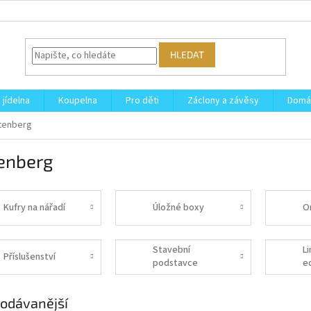
HLEDAT
 jídelna
Koupelna
Pro děti
Záclony a závěsy
Domá
tenberg
tenberg
Kufry na nářadí
Úložné boxy
O
Stavební
L
Příslušenství
podstavce
e
(kozy)
C
odávanější