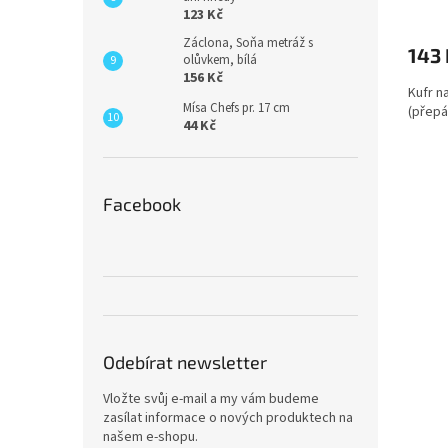
123 Kč
Záclona, Soňa metráž s
143 
olůvkem, bílá
156 Kč
Kufr n
Mísa Chefs pr. 17 cm
(přepá
44 Kč
Facebook
Odebírat newsletter
Vložte svůj e-mail a my vám budeme
zasílat informace o nových produktech na
našem e-shopu.