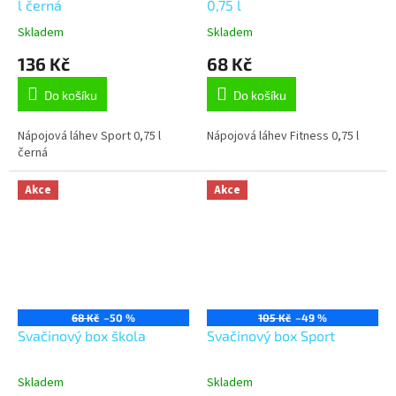
l černá
0,75 l
Skladem
Skladem
136 Kč
68 Kč
Do košíku
Do košíku
Nápojová láhev Sport 0,75 l
Nápojová láhev Fitness 0,75 l
černá
Akce
Akce
68 Kč
–50 %
105 Kč
–49 %
Svačinový box škola
Svačinový box Sport
Skladem
Skladem