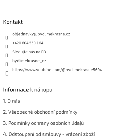
l
Z
á
á
d
p
a
a
Kontakt
c
t
í
objednavky
@
bydlimekrasne.cz
í
p
r
+420 604 553 164
v
Sledujte nás na FB
k
y
bydlimekrasne_cz
v
https://www.youtube.com/@bydlimekrasne5694
ý
p
i
s
Informace k nákupu
u
1. O nás
2. Všeobecné obchodní podmínky
3. Podmínky ochrany osobních údajů
4. Odstoupení od smlouvy - vrácení zboží