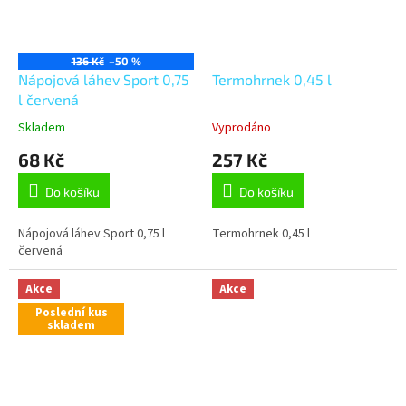
136 Kč
–50 %
Nápojová láhev Sport 0,75
Termohrnek 0,45 l
l červená
Skladem
Vyprodáno
68 Kč
257 Kč
Do košíku
Do košíku
Nápojová láhev Sport 0,75 l
Termohrnek 0,45 l
červená
Akce
Akce
Poslední kus
skladem