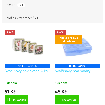
Orion
20
Položek k zobrazení:
20
V
Akce
Akce
ý
Poslední kus
p
skladem
i
s
p
r
o
103 Kč
–50 %
89 Kč
–49 %
d
Svačinový box ovoce 4 ks
Svačinový box modrý
u
k
Skladem
Skladem
t
51 Kč
45 Kč
ů
Do košíku
Do košíku