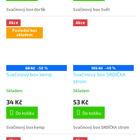
Svačinový box dortík
Svačinový box Svět
Akce
Akce
Poslední kus
skladem
68 Kč
–50 %
105 Kč
–49 %
Svačinový box kemp
Svačinový box SRDÍČKA
strom
Skladem
Skladem
34 Kč
53 Kč
Do košíku
Do košíku
Svačinový box kemp
Svačinový box SRDÍČKA strom