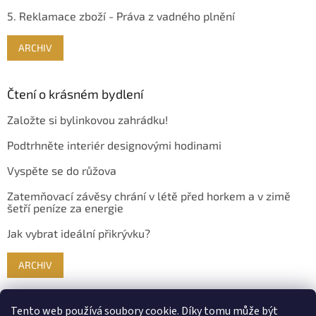
5. Reklamace zboží - Práva z vadného plnění
ARCHIV
Čtení o krásném bydlení
Založte si bylinkovou zahrádku!
Podtrhněte interiér designovými hodinami
Vyspěte se do růžova
Zatemňovací závěsy chrání v létě před horkem a v zimě
šetří peníze za energie
Jak vybrat ideální přikrývku?
ARCHIV
Tento web používá soubory cookie. Díky tomu může být