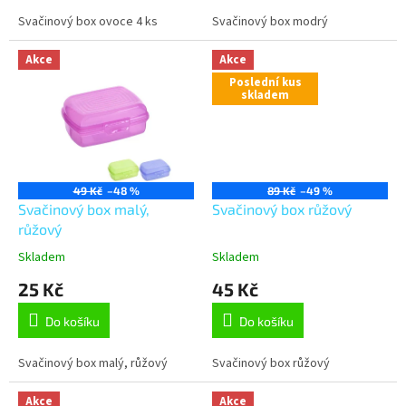
Svačinový box ovoce 4 ks
Svačinový box modrý
Akce
Akce
Poslední kus
skladem
49 Kč
–48 %
89 Kč
–49 %
Svačinový box malý,
Svačinový box růžový
růžový
Skladem
Skladem
25 Kč
45 Kč
Do košíku
Do košíku
Svačinový box malý, růžový
Svačinový box růžový
Akce
Akce