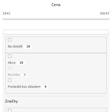
p
Cena
r
o
24
Kč
258
Kč
d
u
k
t
ů
Na skladě
20
Akce
18
Novinka
0
Poslední kus skladem
9
Značky