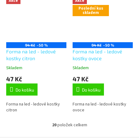
Akce
Akce
Poslední kus
skladem
94 Kč
–50 %
94 Kč
–50 %
Forma na led - ledové
Forma na led - ledové
kostky citron
kostky ovoce
Skladem
Skladem
47 Kč
47 Kč
Do košíku
Do košíku
Forma na led - ledové kostky
Forma na led - ledové kostky
citron
ovoce
20
položek celkem
O
v