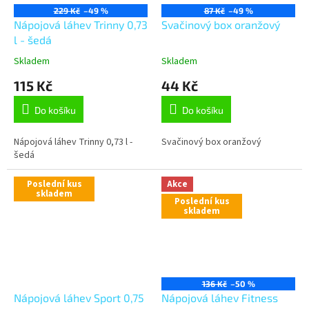
229 Kč
–49 %
87 Kč
–49 %
Nápojová láhev Trinny 0,73
Svačinový box oranžový
l - šedá
Skladem
Skladem
115 Kč
44 Kč
Do košíku
Do košíku
Nápojová láhev Trinny 0,73 l -
Svačinový box oranžový
šedá
Poslední kus
Akce
skladem
Poslední kus
skladem
136 Kč
–50 %
Nápojová láhev Sport 0,75
Nápojová láhev Fitness