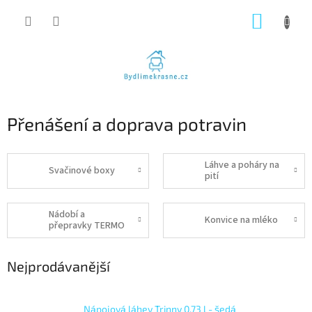
Přejít
NÁKUP
na
obsah
KOŠÍK
Přenášení a doprava potravin
Láhve a poháry na
Svačinové boxy
pití
Nádobí a
Konvice na mléko
přepravky TERMO
Nejprodávanější
Nápojová láhev Trinny 0,73 l - šedá