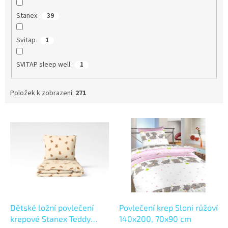
Stanex
39
Svitap
1
SVITAP sleep well
1
Položek k zobrazení:
271
V
ý
p
i
s
p
r
o
d
Dětské ložní povlečení
Povlečení krep Sloni růžoví
u
krepové Stanex Teddy
140x200, 70x90 cm