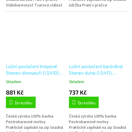
Stálobarevnost Tvarová stálost
údržba Praní v pračce
Stálobarevnost Tvarová stálost
Ložní povlečení krepové
Ložní povlečení bavlněné
Stanex dinosauři (LS410),
Stanex duha (LS411),
šedá;modrá;bílá;zelená;oranžová
modrá;bílá;růžová;oranžová;
Skladem
Skladem
140 x 200 + 90 x 70, Zip
140 x 200 + 90 x 70, Zip
881 Kč
737 Kč
Do košíku
Do košíku
Česká výroba 100% bavlna
Česká výroba 100% bavlna
Pestrobarevné motivy
Pestrobarevné motivy
Praktické zapínání na zip Snadná
Praktické zapínání na zip Snadná