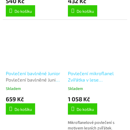
540 Kč
432 Kč
Do košíku
Do košíku
Povlečení bavlněné Junior
Povlečení mikroflanel
Povlečení bavlněné Junior
Zvířátka v lese
- 140x200, 70x90 cm -
Vícebarevná 140x200,
Skladem
Skladem
Závodní auta
70x90 cm
659 Kč
1 058 Kč
Do košíku
Do košíku
Mikroflanelové povlečení s
motivem lesních zvířátek.