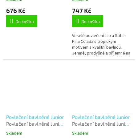
obvodu 180 cm - Ježek
676 Kč
747 Kč
Do košíku
Do košíku
Veselé povlečení Lilo a Stitch
Piña Colada s tropickým
motivem a kvalitní bavlnou.
Jemné, prodyšné a příjemné na
dotek, ideální pro děti, které
milují léto a zábavu. Rozměr...
Povlečení bavlněné Junior
Povlečení bavlněné Junior
Povlečení bavlněné Junior
Povlečení bavlněné Junior
- 140x200, 70x90 cm -
- 140x200, 70x90 cm -
Skladem
Skladem
Fotbal
Fotbal