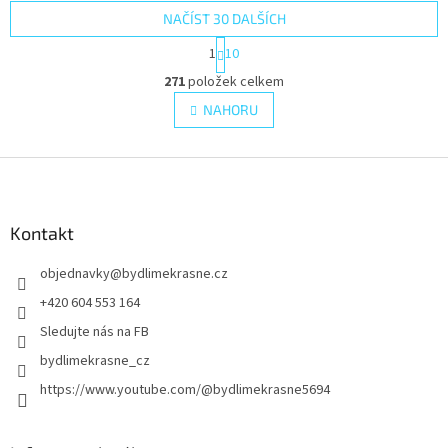
NAČÍST 30 DALŠÍCH
S
1
10
t
O
r
271
položek celkem
v
á
l
NAHORU
n
á
k
d
o
v
Z
a
á
c
á
n
í
p
í
p
a
Kontakt
r
t
v
objednavky
@
bydlimekrasne.cz
í
k
y
+420 604 553 164
v
Sledujte nás na FB
ý
p
bydlimekrasne_cz
i
https://www.youtube.com/@bydlimekrasne5694
s
u