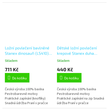
Stálobarevnost Tvarová stálost
Stálobarevnost Tvarová stálost
Ložní povlečení bavlněné
Dětské ložní povlečení
Stanex dinosauři (LS410),
krepové Stanex duha
šedá;modrá;bílá;zelená;oranžová
(LS411),
Skladem
Skladem
140 x 200 + 90 x 70,
modrá;bílá;růžová;oranžová;
711 Kč
440 Kč
Knoflíkové
135 x 90 + 40 x 60, Zip
Do košíku
Do košíku
Česká výroba 100% bavlna
Česká výroba 100% bavlna
Pestrobarevné motivy
Pestrobarevné motivy
Praktické zapínání (knoflíky)
Praktické zapínání na zip Snadná
Snadná údržba Praní v pračce
údržba Praní v pračce
Stálobarevnost Tvarová stálost
Stálobarevnost Tvarová stálost