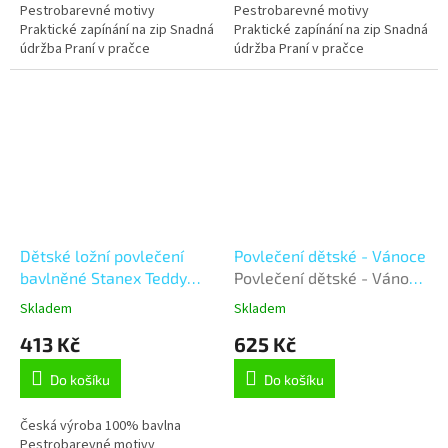
Pestrobarevné motivy
Pestrobarevné motivy
Praktické zapínání na zip Snadná
Praktické zapínání na zip Snadná
údržba Praní v pračce
údržba Praní v pračce
Stálobarevnost Tvarová stálost
Stálobarevnost Tvarová stálost
Dětské ložní povlečení
Povlečení dětské - Vánoce
bavlněné Stanex Teddy
Povlečení dětské - Vánoce
(LS428), smetanová 135 x
- 140x200, 70x90 cm -
Skladem
Skladem
90 + 40 x 60 , Zip
Vánoce skřítek
413 Kč
625 Kč
Do košíku
Do košíku
Česká výroba 100% bavlna
Pestrobarevné motivy