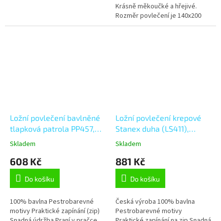
Krásně měkoučké a hřejivé.
Rozměr povlečení je 140x200
70x90 cm.
Ložní povlečení bavlněné
Ložní povlečení krepové
tlapková patrola PP457,
Stanex duha (LS411),
modrá 140 x 200 + 90 x
modrá;bílá;růžová;oranžová;
Skladem
Skladem
70, Zip
140 x 200 + 90 x 70, Zip
608 Kč
881 Kč
Do košíku
Do košíku
100% bavlna Pestrobarevné
Česká výroba 100% bavlna
motivy Praktické zapínání (zip)
Pestrobarevné motivy
Snadná údržba Praní v pračce
Praktické zapínání na zip Snadná