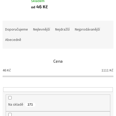
Skladem
46 Kč
od
Ř
a
Doporučujeme
Nejlevnější
Nejdražší
Nejprodávanější
z
e
Abecedně
n
í
p
Cena
r
o
46
Kč
1111
Kč
d
u
k
t
ů
Na skladě
271