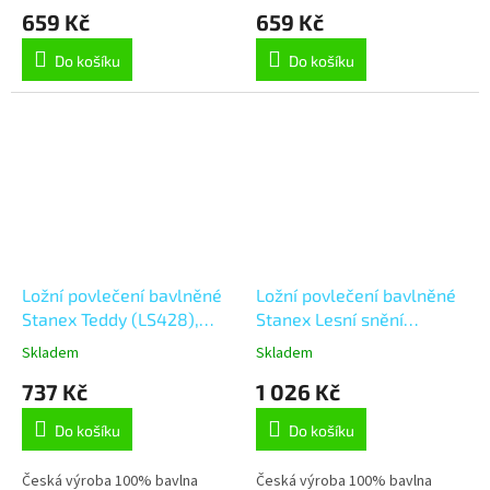
659 Kč
659 Kč
Do košíku
Do košíku
Ložní povlečení bavlněné
Ložní povlečení bavlněné
Stanex Teddy (LS428),
Stanex Lesní snění
hnědá;smetanová 140 x
(LS430), modrá 140 x 200
Skladem
Skladem
200 + 90 x 70, Zip
+ 90 x 70, Zip
737 Kč
1 026 Kč
Do košíku
Do košíku
Česká výroba 100% bavlna
Česká výroba 100% bavlna