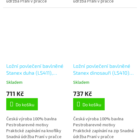
údržba Praní v pračce
údržba Praní v pračce
Stálobarevnost Tvarová stálost
Stálobarevnost Tvarová stálost
Ložní povlečení bavlněné
Ložní povlečení bavlněné
Stanex duha (LS411),
Stanex dinosauři (LS410),
modrá;bílá;růžová;oranžová;černá
šedá;modrá;bílá;zelená;oran
Skladem
Skladem
140 x 200 + 90 x 70,
140 x 200 + 90 x 70, Zip
711 Kč
737 Kč
Knoflíkové
Do košíku
Do košíku
Česká výroba 100% bavlna
Česká výroba 100% bavlna
Pestrobarevné motivy
Pestrobarevné motivy
Praktické zapínání na knoflíky
Praktické zapínání na zip Snadná
Snadná údržba Praní v pračce
údržba Praní v pračce