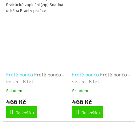
Praktické zapínání (zip) Snadná
údržba Praní v pračce
Stálobarevnost Tvarová stálost
Froté pončo
Froté pončo -
Froté pončo
Froté pončo -
vel. 5 - 8 let
vel. 5 - 8 let
Skladem
Skladem
466 Kč
466 Kč
Do košíku
Do košíku