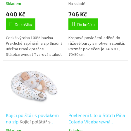
k
(LS428), 135 x 90 + 40 x
Skladem
Na skladě
t
60, Zip
440 Kč
746 Kč
ů
Do košíku
Do košíku
Česká výroba 100% bavlna
Krepové povlečení laděné do
Praktické zapínání na zip Snadná
růžové barvy s motivem sloníků.
údržba Praní v pračce
Rozměr povlečení je 140x200,
Stálobarevnost Tvarová stálost
70x90 cm.
Kojicí polštář s povlakem
Povlečení Lilo a Stitch Piňa
na zip
Kojicí polštář s
Colada Vícebarevná
povlakem na zip - po
140x200, 70x90 cm
Skladem
Skladem