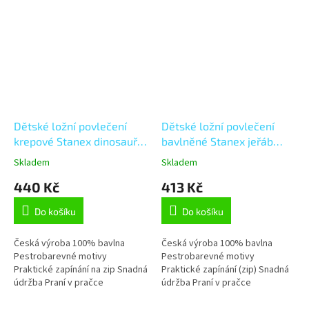
Dětské ložní povlečení
Dětské ložní povlečení
krepové Stanex dinosauři
bavlněné Stanex jeřáb
(LS410),
(LS395), bílá;žlutá 135 x
Skladem
Skladem
modrá;bílá;zelená;oranžová
90 + 40 x 60, Zip
440 Kč
413 Kč
135 x 90 + 40 x 60, Zip
Do košíku
Do košíku
Česká výroba 100% bavlna
Česká výroba 100% bavlna
Pestrobarevné motivy
Pestrobarevné motivy
Praktické zapínání na zip Snadná
Praktické zapínání (zip) Snadná
údržba Praní v pračce
údržba Praní v pračce
Stálobarevnost Tvarová stálost
Stálobarevnost Tvarová stálost