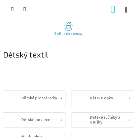
Přejít
NÁKUP
na
obsah
KOŠÍK
Dětský textil
Dětská prostěradla
Dětské deky
Dětské ručníky a
Dětské povlečení
osušky
Mantinely a