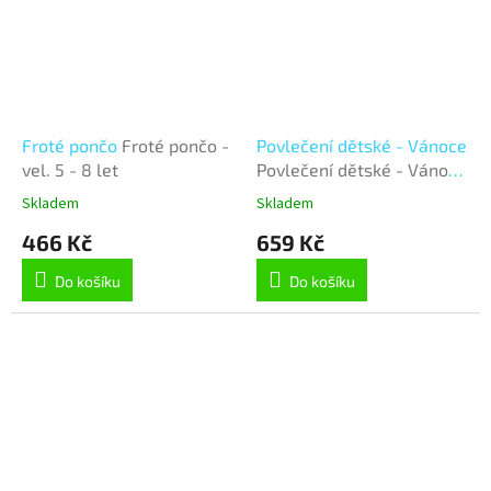
Froté pončo
Froté pončo -
Povlečení dětské - Vánoce
vel. 5 - 8 let
Povlečení dětské - Vánoce
- 140x200, 70x90 cm -
Skladem
Skladem
Skřítek
466 Kč
659 Kč
Do košíku
Do košíku