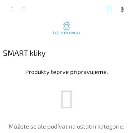
Přejít
NÁKUP
na
obsah
KOŠÍK
SMART kliky
Produkty teprve připravujeme.
Můžete se ale podívat na ostatní kategorie.