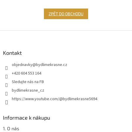
ZPĚT DO OBCHODU
Z
á
p
a
Kontakt
t
objednavky
@
bydlimekrasne.cz
í
+420 604 553 164
Sledujte nás na FB
bydlimekrasne_cz
https://www.youtube.com/@bydlimekrasne5694
Informace k nákupu
1. O nás