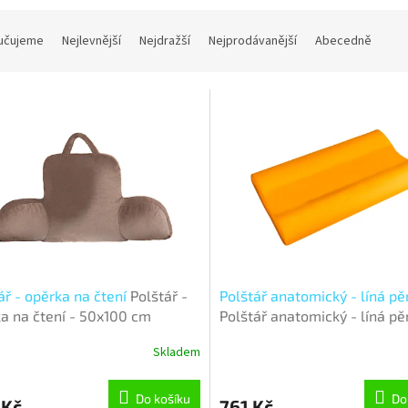
učujeme
Nejlevnější
Nejdražší
Nejprodávanější
Abecedně
ář - opěrka na čtení
Polštář -
Polštář anatomický - líná p
a na čtení - 50x100 cm
Polštář anatomický - líná pě
60x33 cm , výška je 9-11 cm
Skladem
Do košíku
Do
 Kč
761 Kč