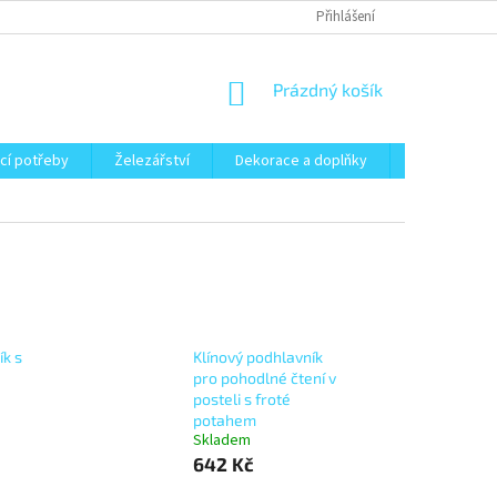
Přihlášení
NÁKUPNÍ
Prázdný košík
KOŠÍK
cí potřeby
Železářství
Dekorace a doplňky
Zahrada
ík s
Klínový podhlavník
pro pohodlné čtení v
posteli s froté
potahem
Skladem
642 Kč