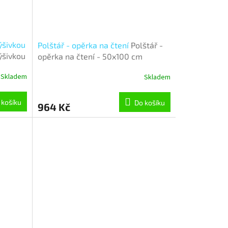
výšivkou
Polštář - opěrka na čtení
Polštář -
výšivkou
opěrka na čtení - 50x100 cm
Skladem
Skladem
 košíku
Do košíku
964 Kč