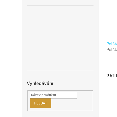
Polšt
Polšt
60x33
761 
Vyhledávání
HLEDAT