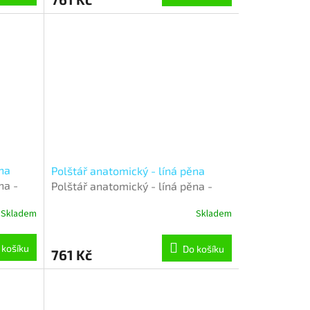
ěna
Polštář anatomický - líná pěna
na -
Polštář anatomický - líná pěna -
60x33 cm , výška je 9-11 cm
Skladem
Skladem
 košíku
Do košíku
761 Kč