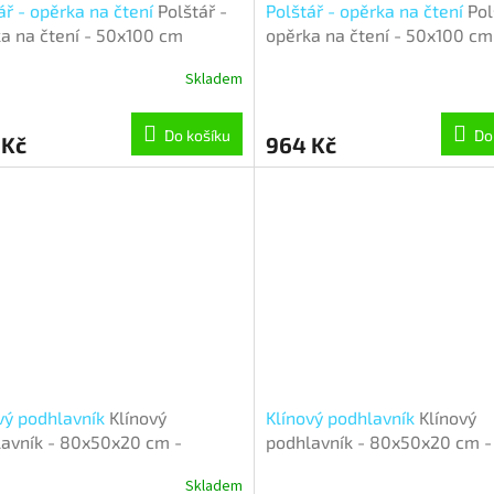
ář - opěrka na čtení
Polštář -
Polštář - opěrka na čtení
Pol
a na čtení - 50x100 cm
opěrka na čtení - 50x100 cm
Skladem
Do košíku
Do
 Kč
964 Kč
vý podhlavník
Klínový
Klínový podhlavník
Klínový
avník - 80x50x20 cm -
podhlavník - 80x50x20 cm -
ídci
Lištičky
Skladem