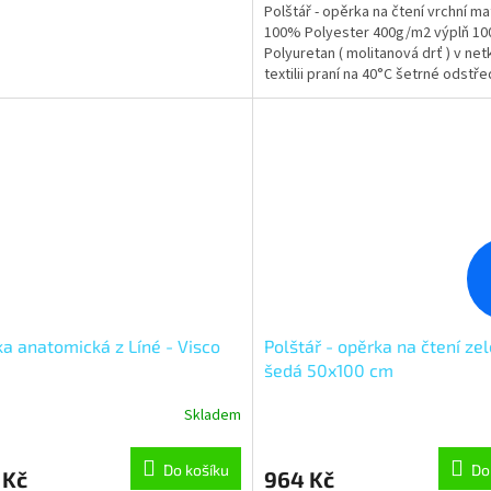
Polštář - opěrka na čtení vrchní ma
100% Polyester 400g/m2 výplň 1
Polyuretan ( molitanová drť ) v ne
textilii praní na 40°C šetrné odstře
sušit v sušičce...
a anatomická z Líné - Visco
Polštář - opěrka na čtení ze
šedá 50x100 cm
Skladem
Do košíku
Do
 Kč
964 Kč