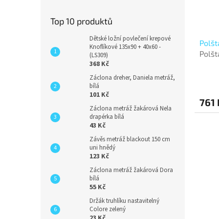
Top 10 produktů
Dětské ložní povlečení krepové
Polšt
Knoflíkové 135x90 + 40x60 -
Polšt
(LS309)
368 Kč
60x33
Záclona dreher, Daniela metráž,
bílá
101 Kč
761 
Záclona metráž žakárová Nela
drapérka bílá
43 Kč
Závěs metráž blackout 150 cm
uni hnědý
123 Kč
Záclona metráž žakárová Dora
bílá
55 Kč
Držák truhlíku nastavitelný
Colore zelený
23 Kč