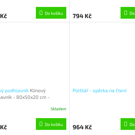
Do košíku
Do
 Kč
794 Kč
vý podhlavník
Klínový
Polštář - opěrka na čtení
avník - 80x50x20 cm -
rhrdinové
Skladem
Do košíku
Do
 Kč
964 Kč