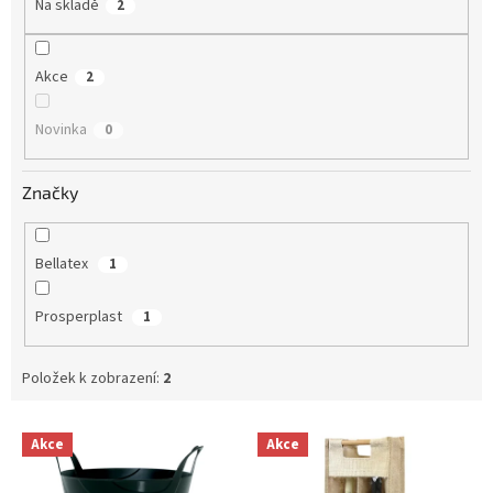
Na skladě
2
Akce
2
Novinka
0
Značky
Bellatex
1
Prosperplast
1
Položek k zobrazení:
2
V
Akce
Akce
ý
p