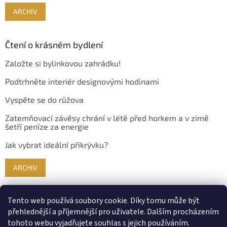
ARCHIV
Čtení o krásném bydlení
Založte si bylinkovou zahrádku!
Podtrhněte interiér designovými hodinami
Vyspěte se do růžova
Zatemňovací závěsy chrání v létě před horkem a v zimě
šetří peníze za energie
Jak vybrat ideální přikrývku?
ARCHIV
Tento web používá soubory cookie. Díky tomu může být
přehlednější a příjemnější pro uživatele. Dalším procházením
tohoto webu vyjadřujete souhlas s jejich používáním.