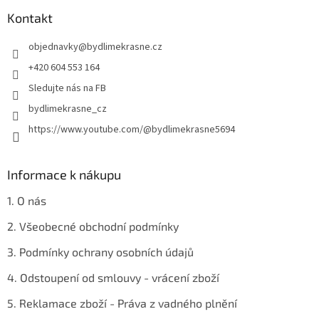
p
a
a
Kontakt
c
t
í
objednavky
@
bydlimekrasne.cz
í
p
r
+420 604 553 164
v
Sledujte nás na FB
k
y
bydlimekrasne_cz
v
https://www.youtube.com/@bydlimekrasne5694
ý
p
i
s
Informace k nákupu
u
1. O nás
2. Všeobecné obchodní podmínky
3. Podmínky ochrany osobních údajů
4. Odstoupení od smlouvy - vrácení zboží
5. Reklamace zboží - Práva z vadného plnění