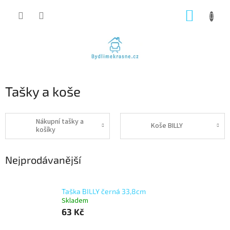
Přejít
NÁKUP
na
obsah
KOŠÍK
Tašky a koše
Nákupní tašky a
Koše BILLY
košíky
Nejprodávanější
Taška BILLY černá 33,8cm
Skladem
63 Kč