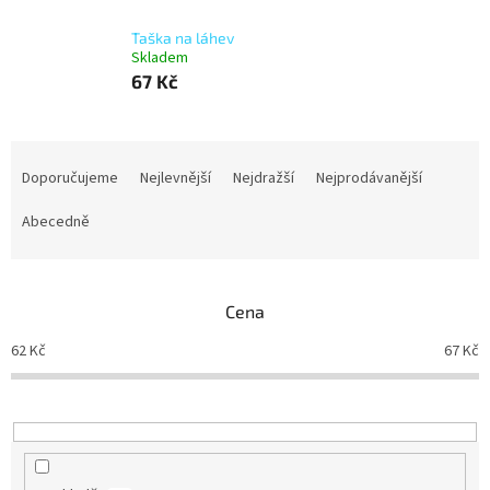
Taška na láhev
Skladem
67 Kč
Ř
a
Doporučujeme
Nejlevnější
Nejdražší
Nejprodávanější
z
e
Abecedně
n
í
p
Cena
r
o
62
Kč
67
Kč
d
u
k
t
ů