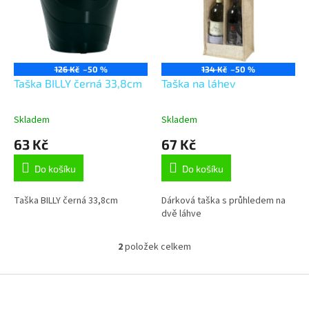
i
s
p
r
o
126 Kč
–50 %
134 Kč
–50 %
d
Taška BILLY černá 33,8cm
Taška na láhev
u
k
Skladem
Skladem
t
63 Kč
67 Kč
ů
Do košíku
Do košíku
Taška BILLY černá 33,8cm
Dárková taška s průhledem na
dvě láhve
2
položek celkem
O
v
l
Z
á
á
d