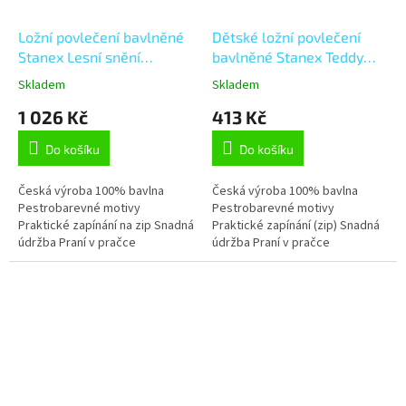
Ložní povlečení bavlněné
Dětské ložní povlečení
Stanex Lesní snění
bavlněné Stanex Teddy
(LS430), modrá 140 x 200
(LS428), smetanová 135 x
Skladem
Skladem
+ 90 x 70, Zip
90 + 40 x 60 , Zip
1 026 Kč
413 Kč
Do košíku
Do košíku
Česká výroba 100% bavlna
Česká výroba 100% bavlna
Pestrobarevné motivy
Pestrobarevné motivy
Praktické zapínání na zip Snadná
Praktické zapínání (zip) Snadná
údržba Praní v pračce
údržba Praní v pračce
Stálobarevnost Tvarová stálost
Stálobarevnost Tvarová stálost