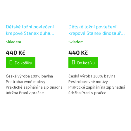
Dětské ložní povlečení
Dětské ložní povlečení
krepové Stanex duha
krepové Stanex dinosauři
(LS411),
(LS410),
Skladem
Skladem
modrá;bílá;růžová;oranžová;černá
modrá;bílá;zelená;oranžová
440 Kč
440 Kč
135 x 90 + 40 x 60, Zip
135 x 90 + 40 x 60, Zip
Do košíku
Do košíku
Česká výroba 100% bavlna
Česká výroba 100% bavlna
Pestrobarevné motivy
Pestrobarevné motivy
Praktické zapínání na zip Snadná
Praktické zapínání na zip Snadná
údržba Praní v pračce
údržba Praní v pračce
Stálobarevnost Tvarová stálost
Stálobarevnost Tvarová stálost