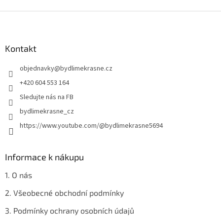
d
o
v
Z
a
á
c
á
n
í
p
í
p
a
Kontakt
r
t
v
objednavky
@
bydlimekrasne.cz
í
k
y
+420 604 553 164
v
Sledujte nás na FB
ý
p
bydlimekrasne_cz
i
https://www.youtube.com/@bydlimekrasne5694
s
u
Informace k nákupu
1. O nás
2. Všeobecné obchodní podmínky
3. Podmínky ochrany osobních údajů