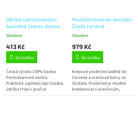
Dětské ložní povlečení
Povlečení krep do postýlky
bavlněné Stanex dinosauři
Žirafa červená
(LS410),
Skladem
Skladem
šedá;modrá;bílá;zelená;oranžová
413 Kč
979 Kč
135 x 90 + 40 x 60, Zip
Do košíku
Do košíku
Česká výroba 100% bavlna
Krepové povlečení laděné do
Pestrobarevné motivy
červené a oranžové barvy se
Praktické zapínání (zip) Snadná
žirafami. Povlečení je vhodné
údržba Praní v pračce
kombinovat s oranžovým,
Stálobarevnost Tvarová stálost
žlutým nebo červeným
prostěradlem.