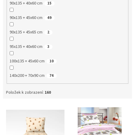
90x135 + 40x60 cm
15
90x135 + 45x60 cm
49
90x135 + 45x65 cm
2
95x135 + 40x60 cm
3
100x135 + 45x60 cm
10
140x200 + 70x90 cm
74
Položek k zobrazení:
160
V
ý
p
i
s