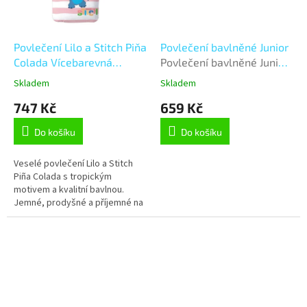
Povlečení Lilo a Stitch Piňa
Povlečení bavlněné Junior
Colada Vícebarevná
Povlečení bavlněné Junior
140x200, 70x90 cm
- 140x200, 70x90 cm -
Skladem
Skladem
Fotbal
747 Kč
659 Kč
Do košíku
Do košíku
Veselé povlečení Lilo a Stitch
Piña Colada s tropickým
motivem a kvalitní bavlnou.
Jemné, prodyšné a příjemné na
dotek, ideální pro děti, které
milují léto a zábavu. Rozměr...