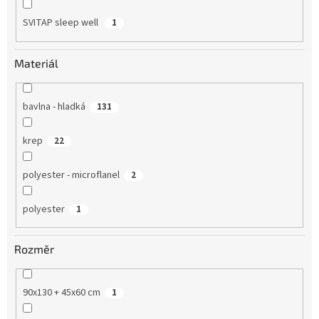
SVITAP sleep well
1
Materiál
bavlna - hladká
131
krep
22
polyester - microflanel
2
polyester
1
Rozměr
90x130 + 45x60 cm
1