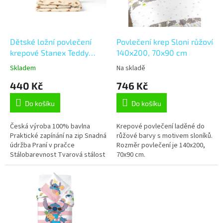
p
r
o
d
Dětské ložní povlečení
Povlečení krep Sloni růžoví
u
krepové Stanex Teddy
140x200, 70x90 cm
k
(LS428), 135 x 90 + 40 x
Skladem
Na skladě
t
60, Zip
440 Kč
746 Kč
ů
Do košíku
Do košíku
Česká výroba 100% bavlna
Krepové povlečení laděné do
Praktické zapínání na zip Snadná
růžové barvy s motivem sloníků.
údržba Praní v pračce
Rozměr povlečení je 140x200,
Stálobarevnost Tvarová stálost
70x90 cm.