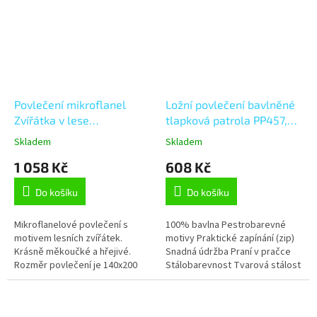
Povlečení mikroflanel
Ložní povlečení bavlněné
Zvířátka v lese
tlapková patrola PP457,
Vícebarevná 140x200,
modrá 140 x 200 + 90 x
Skladem
Skladem
70x90 cm
70, Zip
1 058 Kč
608 Kč
Do košíku
Do košíku
Mikroflanelové povlečení s
100% bavlna Pestrobarevné
motivem lesních zvířátek.
motivy Praktické zapínání (zip)
Krásně měkoučké a hřejivé.
Snadná údržba Praní v pračce
Rozměr povlečení je 140x200
Stálobarevnost Tvarová stálost
70x90 cm.