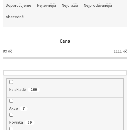
a
Doporučujeme
Nejlevnější
Nejdražší
Nejprodávanější
z
e
Abecedně
n
í
p
Cena
r
o
89
Kč
1111
Kč
d
u
k
t
ů
Na skladě
160
Akce
7
Novinka
59