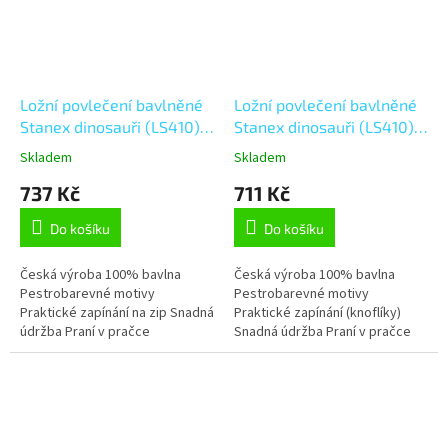
Ložní povlečení bavlněné
Ložní povlečení bavlněné
Stanex dinosauři (LS410),
Stanex dinosauři (LS410),
šedá;modrá;bílá;zelená;oranžová
šedá;modrá;bílá;zelená;oran
Skladem
Skladem
140 x 200 + 90 x 70, Zip
140 x 200 + 90 x 70,
737 Kč
711 Kč
Knoflíkové
Do košíku
Do košíku
Česká výroba 100% bavlna
Česká výroba 100% bavlna
Pestrobarevné motivy
Pestrobarevné motivy
Praktické zapínání na zip Snadná
Praktické zapínání (knoflíky)
údržba Praní v pračce
Snadná údržba Praní v pračce
Stálobarevnost Tvarová stálost
Stálobarevnost Tvarová stálost