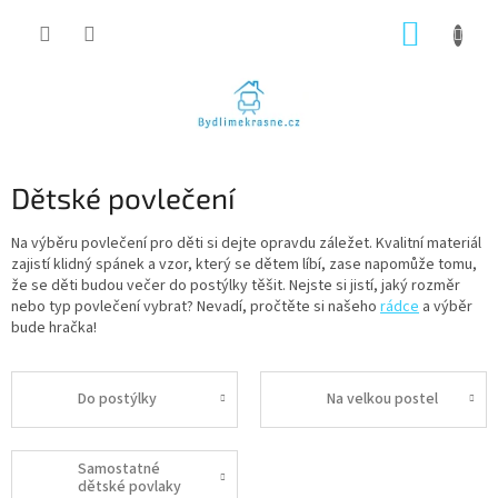
Přejít
NÁKUP
na
obsah
KOŠÍK
Dětské povlečení
Na výběru povlečení pro děti si dejte opravdu záležet. Kvalitní materiál
zajistí klidný spánek a vzor, který se dětem líbí, zase napomůže tomu,
že se děti budou večer do postýlky těšit. Nejste si jistí, jaký rozměr
nebo typ povlečení vybrat? Nevadí, pročtěte si našeho
rádce
a výběr
bude hračka!
Do postýlky
Na velkou postel
Samostatné
dětské povlaky