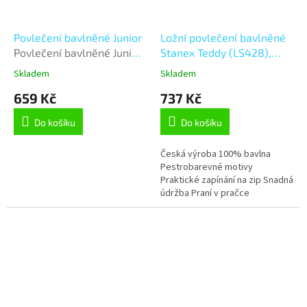
Povlečení bavlněné Junior
Ložní povlečení bavlněné
Povlečení bavlněné Junior
Stanex Teddy (LS428),
- 140x200, 70x90 cm -
hnědá;smetanová 140 x
Skladem
Skladem
Fotbal
200 + 90 x 70, Zip
659 Kč
737 Kč
Do košíku
Do košíku
Česká výroba 100% bavlna
Pestrobarevné motivy
Praktické zapínání na zip Snadná
údržba Praní v pračce
Stálobarevnost Tvarová stálost