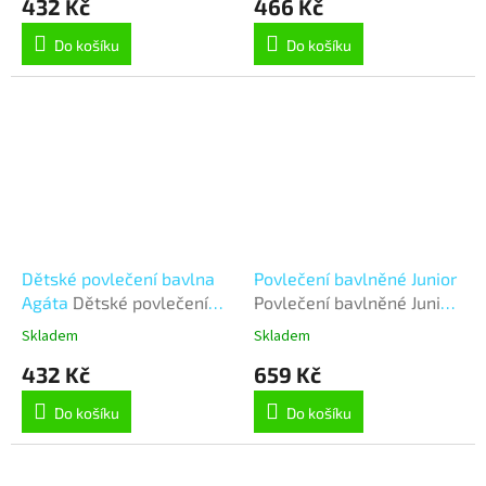
432 Kč
466 Kč
Do košíku
Do košíku
Dětské povlečení bavlna
Povlečení bavlněné Junior
Agáta
Dětské povlečení
Povlečení bavlněné Junior
bavlna Agáta - 90x135 cm,
- 140x200, 70x90 cm -
Skladem
Skladem
45x60 cm - Závodní auta
Závodní auta
432 Kč
659 Kč
Do košíku
Do košíku