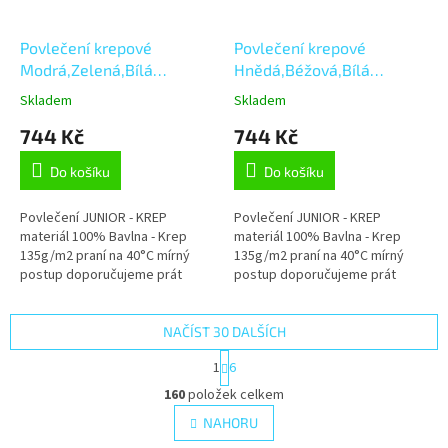
Povlečení krepové
Povlečení krepové
Modrá,Zelená,Bílá
Hnědá,Béžová,Bílá
140x200
140x200
Skladem
Skladem
744 Kč
744 Kč
Do košíku
Do košíku
Povlečení JUNIOR - KREP
Povlečení JUNIOR - KREP
materiál 100% Bavlna - Krep
materiál 100% Bavlna - Krep
135g/m2 praní na 40°C mírný
135g/m2 praní na 40°C mírný
postup doporučujeme prát
postup doporučujeme prát
naruby se zapnutými uzávěry
naruby se zapnutými uzávěry
sušit v sušičce na nízkou
sušit v sušičce na nízkou
teplotu...
teplotu...
NAČÍST 30 DALŠÍCH
S
1
6
t
O
r
160
položek celkem
v
á
l
NAHORU
n
á
k