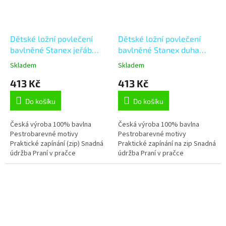
Dětské ložní povlečení
Dětské ložní povlečení
bavlněné Stanex jeřáb
bavlněné Stanex duha
(LS395), bílá;žlutá 135 x
(LS411),
Skladem
Skladem
90 + 40 x 60, Zip
modrá;bílá;růžová;oranžová;
413 Kč
413 Kč
135 x 90 + 40 x 60, Zip
Do košíku
Do košíku
Česká výroba 100% bavlna
Česká výroba 100% bavlna
Pestrobarevné motivy
Pestrobarevné motivy
Praktické zapínání (zip) Snadná
Praktické zapínání na zip Snadná
údržba Praní v pračce
údržba Praní v pračce
Stálobarevnost Tvarová stálost
Stálobarevnost Tvarová stálost