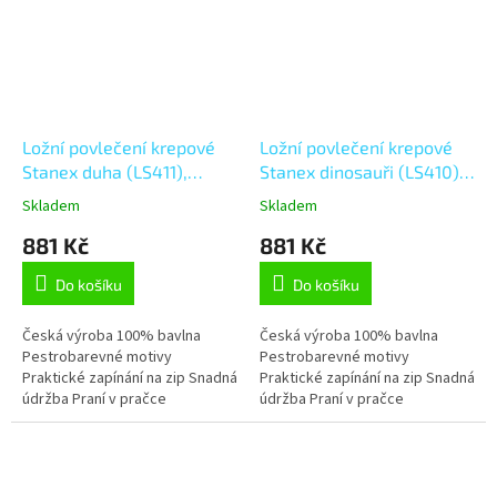
Ložní povlečení krepové
Ložní povlečení krepové
Stanex duha (LS411),
Stanex dinosauři (LS410),
modrá;bílá;růžová;oranžová;černá
šedá;modrá;bílá;zelená;oran
Skladem
Skladem
140 x 200 + 90 x 70, Zip
140 x 200 + 90 x 70, Zip
881 Kč
881 Kč
Do košíku
Do košíku
Česká výroba 100% bavlna
Česká výroba 100% bavlna
Pestrobarevné motivy
Pestrobarevné motivy
Praktické zapínání na zip Snadná
Praktické zapínání na zip Snadná
údržba Praní v pračce
údržba Praní v pračce
Stálobarevnost Tvarová stálost
Stálobarevnost Tvarová stálost