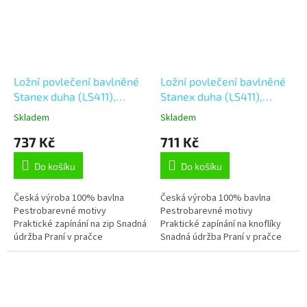
Ložní povlečení bavlněné
Ložní povlečení bavlněné
Stanex duha (LS411),
Stanex duha (LS411),
modrá;bílá;růžová;oranžová;černá
modrá;bílá;růžová;oranžová;
Skladem
Skladem
140 x 200 + 90 x 70, Zip
140 x 200 + 90 x 70,
737 Kč
711 Kč
Knoflíkové
Do košíku
Do košíku
Česká výroba 100% bavlna
Česká výroba 100% bavlna
Pestrobarevné motivy
Pestrobarevné motivy
Praktické zapínání na zip Snadná
Praktické zapínání na knoflíky
údržba Praní v pračce
Snadná údržba Praní v pračce
Stálobarevnost Tvarová stálost
Stálobarevnost Tvarová stálost