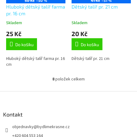
50 Kč
–50 %
41 Kč
–51 %
Hluboký dětský talíř farma
Dětský talíř pr. 21 cm
pr. 16 cm
Skladem
Skladem
25 Kč
20 Kč
Do košíku
Do košíku
Hluboký dětský talíř farma pr. 16
Dětský talíř pr. 21 cm
cm
8
položek celkem
O
v
l
Z
á
á
d
p
a
a
Kontakt
c
t
í
objednavky
@
bydlimekrasne.cz
í
p
r
+420 604 553 164