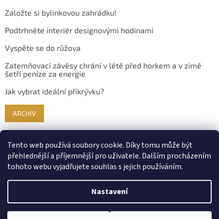
Založte si bylinkovou zahrádku!
Podtrhněte interiér designovými hodinami
Vyspěte se do růžova
Zatemňovací závěsy chrání v létě před horkem a v zimě
šetří peníze za energie
Jak vybrat ideální přikrývku?
ARCHIV
Tento web používá soubory cookie. Díky tomu může být
přehlednější a příjemnější pro uživatele. Dalším procházením
tohoto webu vyjadřujete souhlas s jejich používáním.
Nastavení
Vytvořil Shoptet