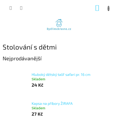
Přejít
NÁKUP
na
obsah
KOŠÍK
Stolování s dětmi
Nejprodávanější
Hluboký dětský talíř safari pr. 16 cm
Skladem
24 Kč
Kapsa na příbory ŽIRAFA
Skladem
27 Kč