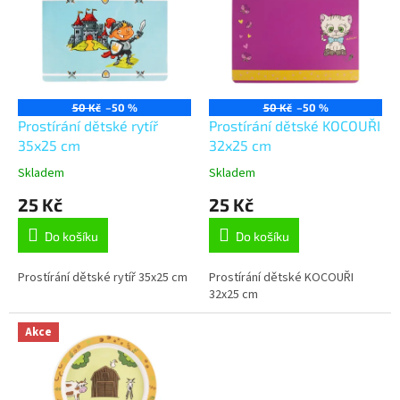
p
i
s
p
r
o
50 Kč
–50 %
50 Kč
–50 %
d
Prostírání dětské rytíř
Prostírání dětské KOCOUŘI
u
35x25 cm
32x25 cm
k
Skladem
Skladem
t
25 Kč
25 Kč
ů
Do košíku
Do košíku
Prostírání dětské rytíř 35x25 cm
Prostírání dětské KOCOUŘI
32x25 cm
Akce