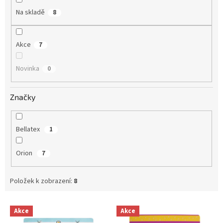
Na skladě
8
Akce
7
Novinka
0
Značky
Bellatex
1
Orion
7
Položek k zobrazení:
8
V
Akce
Akce
ý