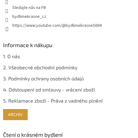
v
Sledujte nás na FB
k
y
bydlimekrasne_cz
v
https://www.youtube.com/@bydlimekrasne5694
ý
p
i
s
Informace k nákupu
u
1. O nás
2. Všeobecné obchodní podmínky
3. Podmínky ochrany osobních údajů
4. Odstoupení od smlouvy - vrácení zboží
5. Reklamace zboží - Práva z vadného plnění
ARCHIV
Čtení o krásném bydlení