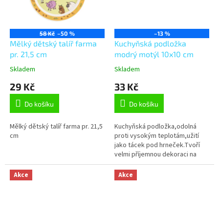
58 Kč
–50 %
–13 %
Mělký dětský talíř farma
Kuchyňská podložka
pr. 21,5 cm
modrý motýl 10x10 cm
Skladem
Skladem
29 Kč
33 Kč
Do košíku
Do košíku
Mělký dětský talíř farma pr. 21,5
Kuchyňská podložka,odolná
cm
proti vysokým teplotám,užití
jako tácek pod hrneček.Tvoří
velmi příjemnou dekoraci na
Vašem stole.
Akce
Akce