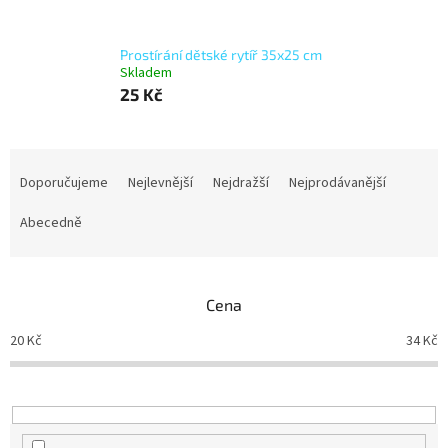
Prostírání dětské rytíř 35x25 cm
Skladem
25 Kč
Ř
a
Doporučujeme
Nejlevnější
Nejdražší
Nejprodávanější
z
e
Abecedně
n
í
p
Cena
r
o
20
Kč
34
Kč
d
u
k
t
ů