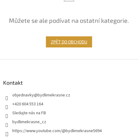
Můžete se ale podívat na ostatní kategorie.
ZPĚT DO OBCHODU
Z
á
p
a
Kontakt
t
objednavky
@
bydlimekrasne.cz
í
+420 604 553 164
Sledujte nás na FB
bydlimekrasne_cz
https://www.youtube.com/@bydlimekrasne5694