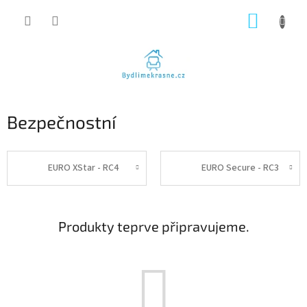
Přejít
NÁKUP
na
obsah
KOŠÍK
Bezpečnostní
EURO XStar - RC4
EURO Secure - RC3
Produkty teprve připravujeme.