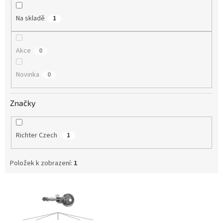
ů
Na skladě
1
Akce
0
Novinka
0
Značky
Richter Czech
1
Položek k zobrazení:
1
V
ý
p
i