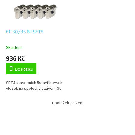
s
p
r
o
d
EP.30/35.NI.SET5
u
k
Skladem
t
936 Kč
ů
Do košíku
SET5 stavebních 5stavítkových
vložek na společný uzávěr - SU
1
položek celkem
O
v
l
Z
á
á
d
p
a