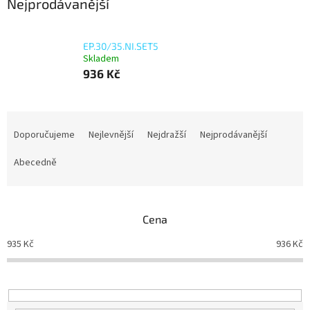
Nejprodávanější
EP.30/35.NI.SET5
Skladem
936 Kč
Ř
a
Doporučujeme
Nejlevnější
Nejdražší
Nejprodávanější
z
e
Abecedně
n
í
p
Cena
r
o
935
Kč
936
Kč
d
u
k
t