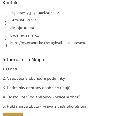
a
Kontakt
c
t
í
objednavky
@
bydlimekrasne.cz
í
p
r
+420 604 553 164
v
Sledujte nás na FB
k
y
bydlimekrasne_cz
v
https://www.youtube.com/@bydlimekrasne5694
ý
p
i
s
Informace k nákupu
u
1. O nás
2. Všeobecné obchodní podmínky
3. Podmínky ochrany osobních údajů
4. Odstoupení od smlouvy - vrácení zboží
5. Reklamace zboží - Práva z vadného plnění