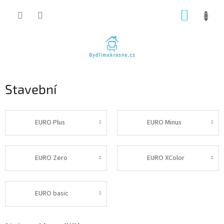
Přejít
NÁKUP
na
obsah
KOŠÍK
Stavební
EURO Plus
EURO Minus
EURO Zero
EURO XColor
EURO basic