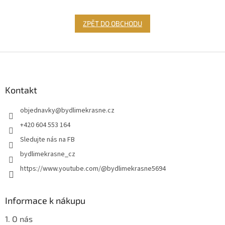
ZPĚT DO OBCHODU
Z
á
p
a
Kontakt
t
objednavky
@
bydlimekrasne.cz
í
+420 604 553 164
Sledujte nás na FB
bydlimekrasne_cz
https://www.youtube.com/@bydlimekrasne5694
Informace k nákupu
1. O nás