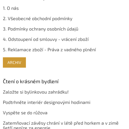
u
1. O nás
2. Všeobecné obchodní podmínky
3. Podmínky ochrany osobních údajů
4. Odstoupení od smlouvy - vrácení zboží
5. Reklamace zboží - Práva z vadného plnění
ARCHIV
Čtení o krásném bydlení
Založte si bylinkovou zahrádku!
Podtrhněte interiér designovými hodinami
Vyspěte se do růžova
Zatemňovací závěsy chrání v létě před horkem a v zimě
šetří peníze za energie