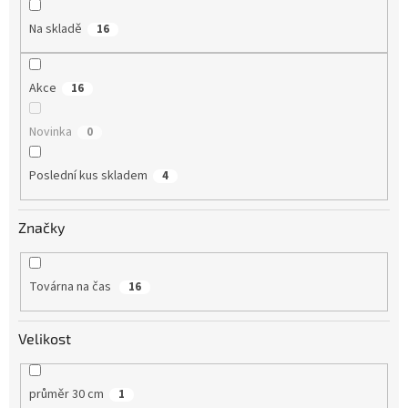
ů
Na skladě
16
Akce
16
Novinka
0
Poslední kus skladem
4
Značky
Továrna na čas
16
Velikost
průměr 30 cm
1