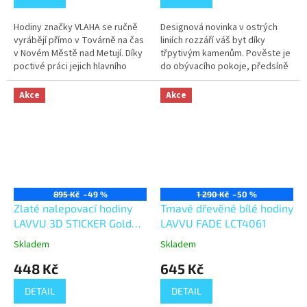
Hodiny značky VLAHA se ručně
Designová novinka v ostrých
vyrábějí přímo v Továrně na čas
liniích rozzáří váš byt díky
v Novém Městě nad Metují. Díky
třpytivým kamenům. Pověste je
poctivé práci jejich hlavního
do obývacího pokoje, předsíně
tvůrce Libora Vláhy se v
nebo ložnice a buďte si jistí, že
hodinách snoubí tradiční...
se na ně návštěvy nebudou...
Akce
Akce
895 Kč
–49 %
1 290 Kč
–50 %
Zlaté nalepovací hodiny
Tmavé dřevěné bílé hodiny
LAVVU 3D STICKER Gold
LAVVU FADE LCT4061
Numerals LCT1174
Skladem
Skladem
448 Kč
645 Kč
DETAIL
DETAIL