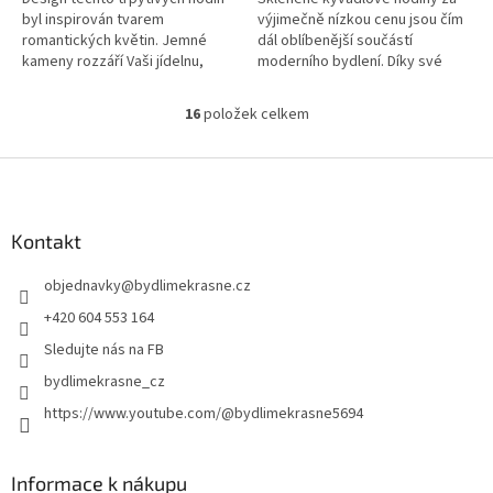
byl inspirován tvarem
výjimečně nízkou cenu jsou čím
romantických květin. Jemné
dál oblíbenější součástí
kameny rozzáří Vaši jídelnu,
moderního bydlení. Díky své
obývací pokoj či ložnici a
velikosti zaujmou v interiéru a
dřevěné detaily navodí útulnou
stanou se tak elegantním...
16
položek celkem
O
atmosféru.
v
l
Z
á
á
d
p
a
a
Kontakt
c
t
í
objednavky
@
bydlimekrasne.cz
í
p
r
+420 604 553 164
v
Sledujte nás na FB
k
y
bydlimekrasne_cz
v
https://www.youtube.com/@bydlimekrasne5694
ý
p
i
s
Informace k nákupu