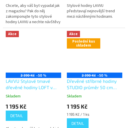
Chcete, aby váš byt vypadal jak
Stylové hodiny LAVVU
z magazínu? Pak do něj
představují nejnovější trend
zakomponujte tyto stylové
mezi nástěnnými hodinami.
hodiny LAVVU a nechte návštěvy
žasnout nad nejnovějším
trendem mezi nástěnnými
Akce
Akce
hodinami.
Poslední kus
skladem
2 390 Kč
–50 %
2 390 Kč
–50 %
LAVVU Stylové tmavé
Dřevěné stříbrné hodiny
dřevěné hodiny LOFT v
STUDIO průměr 50 cm
industriálním vzhledu
VCT1061
Skladem
Skladem
LCT4081
1 195 Kč
1 195 Kč
Měrná
1 195 Kč / 1 ks
DETAIL
cena:
DETAIL