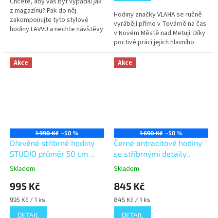
Chcete, aby váš byt vypadal jak
z magazínu? Pak do něj
Hodiny značky VLAHA se ručně
zakomponujte tyto stylové
vyrábějí přímo v Továrně na čas
hodiny LAVVU a nechte návštěvy
v Novém Městě nad Metují. Díky
žasnout nad nejnovějším
poctivé práci jejich hlavního
trendem mezi nástěnnými
tvůrce Libora Vláhy se v
hodinami.
hodinách snoubí tradiční...
Akce
Akce
1 990 Kč
–50 %
1 690 Kč
–50 %
Dřevěné stříbrné hodiny
Černé antracitové hodiny
STUDIO průměr 50 cm
se stříbrnými detaily
VCT1051
LAVVU CRYSTAL Lines
Skladem
Skladem
LCT1143
995 Kč
845 Kč
Měrná
Měrná
995 Kč / 1 ks
845 Kč / 1 ks
cena:
cena:
DETAIL
DETAIL