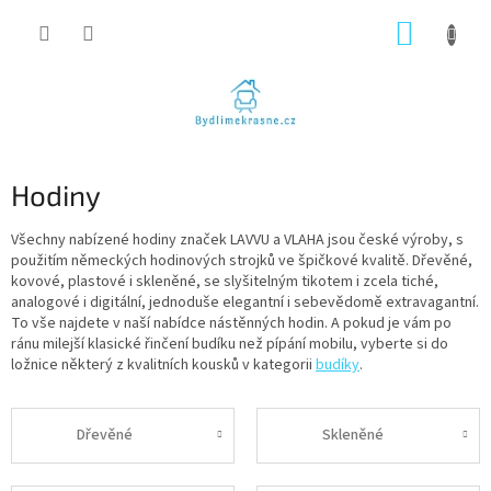
Přejít
NÁKUP
na
obsah
KOŠÍK
Hodiny
Všechny nabízené hodiny značek LAVVU a VLAHA jsou české výroby, s
použitím německých hodinových strojků ve špičkové kvalitě. Dřevěné,
kovové, plastové i skleněné, se slyšitelným tikotem i zcela tiché,
analogové i digitální, jednoduše elegantní i sebevědomě extravagantní.
To vše najdete v naší nabídce nástěnných hodin. A pokud je vám po
ránu milejší klasické řinčení budíku než pípání mobilu, vyberte si do
ložnice některý z kvalitních kousků v kategorii
budíky
.
Dřevěné
Skleněné