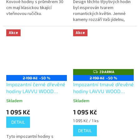
Kovové hodiny s průměrem 30
Design těchto třpytivých hodin
cm mají klasickou tikající
byl inspirován tvarem
vteřinovou ručičku.
romantických květin. Jemné
kameny rozzáří Vaši jídelnu,
obývací pokoj či ložnici a
dřevěné detaily navodí útulnou
Akce
Akce
atmosféru.
ZDARMA
Z
D
2 190 Kč
–50 %
2 190 Kč
–50 %
A
Impozantní černé dřevěné
Impozantní tmavé dřevěné
R
M
hodiny LAVVU WOOD
hodiny LAVVU WOOD
A
LCT1182
LCT1180
Skladem
Skladem
1 095 Kč
1 095 Kč
Měrná
1 095 Kč / 1 ks
DETAIL
cena:
DETAIL
Tyto impozantní hodiny s