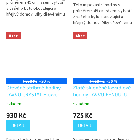
průměrem 49 cm rázem vytvoří
Tyto impozantní hodiny s
z vašeho bytu okouzlující a
průměrem 49 cm rázem vytvoří
hřejivý domov. Díky dřevěnému
z vašeho bytu okouzlující a
dekoru bude každá místnost
hřejivý domov. Díky dřevěnému
hned útulnější a působivý
dekoru bude každá místnost
design...
hned útulnější a působivý
Akce
Akce
design...
1 860 Kč
–50 %
1 450 Kč
–50 %
Dřevěné stříbrné hodiny
Zlaté skleněné kyvadlové
LAVVU CRYSTAL Flower
hodiny LAVVU PENDULUM
LCT1111
LCT3011
Skladem
Skladem
930 Kč
725 Kč
DETAIL
DETAIL
Design těchto třpytivých hodin
Skleněné kyvadlové hodiny za