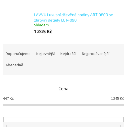
LAVVU Luxusní dřevěné hodiny ART DECO se
zlatými detaily LCT4090
Skladem
1 245 Kč
Ř
a
Doporučujeme
Nejlevnější
Nejdražší
Nejprodávanější
z
e
Abecedně
n
í
p
Cena
r
o
447
Kč
1245
Kč
d
u
k
t