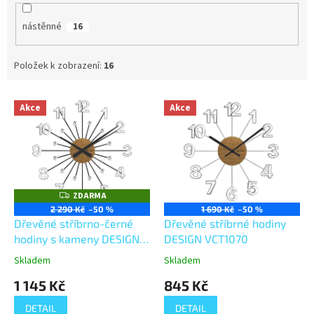
nástěnné
16
Položek k zobrazení:
16
V
Akce
Akce
ý
p
i
s
p
r
ZDARMA
Z
o
D
2 290 Kč
–50 %
1 690 Kč
–50 %
A
d
Dřevěné stříbrno-černé
Dřevěné stříbrné hodiny
R
M
u
hodiny s kameny DESIGN
DESIGN VCT1070
A
k
VCT 1082
Skladem
Skladem
t
1 145 Kč
845 Kč
ů
DETAIL
DETAIL