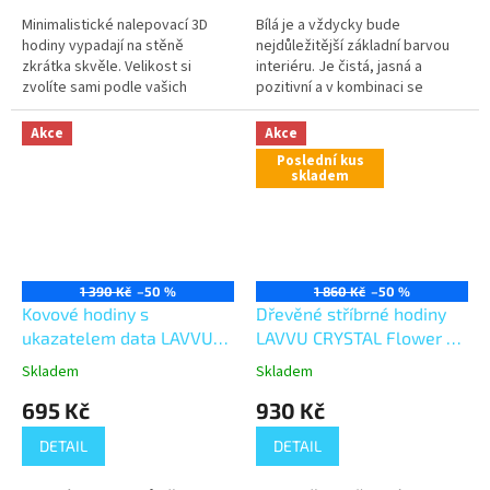
Minimalistické nalepovací 3D
Bílá je a vždycky bude
hodiny vypadají na stěně
nejdůležitější základní barvou
zkrátka skvěle. Velikost si
interiéru. Je čistá, jasná a
zvolíte sami podle vašich
pozitivní a v kombinaci se
možností. V balení je přiložená
dřevěnými detaily bude navíc ve
šablona, se kterou nalepíte
vašem bytě působit útulným a...
Akce
Akce
hodiny...
Poslední kus
skladem
1 390 Kč
–50 %
1 860 Kč
–50 %
Kovové hodiny s
Dřevěné stříbrné hodiny
ukazatelem data LAVVU
LAVVU CRYSTAL Flower s
DATE METAL LCT4050
čísly LCT1114
Skladem
Skladem
695 Kč
930 Kč
DETAIL
DETAIL