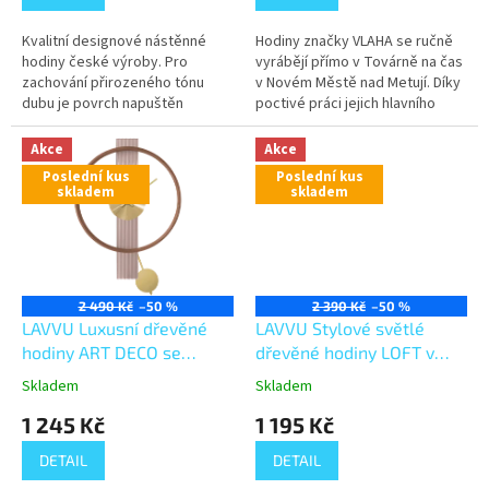
Kvalitní designové nástěnné
Hodiny značky VLAHA se ručně
hodiny české výroby. Pro
vyrábějí přímo v Továrně na čas
zachování přirozeného tónu
v Novém Městě nad Metují. Díky
dubu je povrch napuštěn
poctivé práci jejich hlavního
přírodním lněným olejem a
tvůrce Libora Vláhy se v
hodiny osazeny prověřenými
hodinách snoubí tradiční...
Akce
Akce
německými strojky UTS.
Poslední kus
Poslední kus
skladem
skladem
2 490 Kč
–50 %
2 390 Kč
–50 %
LAVVU Luxusní dřevěné
LAVVU Stylové světlé
hodiny ART DECO se
dřevěné hodiny LOFT v
zlatými detaily LCT4090
industriálním stylu
Skladem
Skladem
LCT4080
1 245 Kč
1 195 Kč
DETAIL
DETAIL