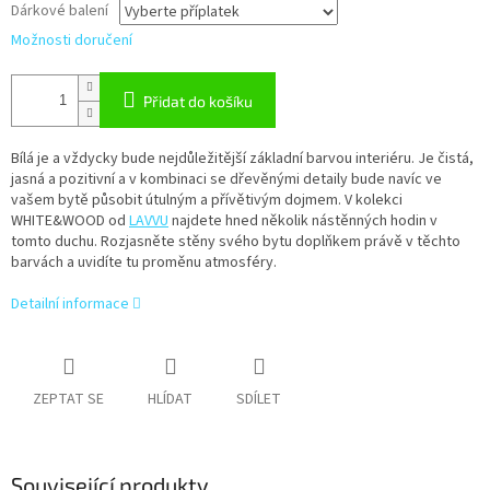
Dárkové balení
Možnosti doručení
Přidat do košíku
Bílá je a vždycky bude nejdůležitější základní barvou interiéru. Je čistá,
jasná a pozitivní a v kombinaci se dřevěnými detaily bude navíc ve
vašem bytě působit útulným a přívětivým dojmem. V kolekci
WHITE&WOOD od
LAVVU
najdete hned několik nástěnných hodin v
tomto duchu. Rozjasněte stěny svého bytu doplňkem právě v těchto
barvách a uvidíte tu proměnu atmosféry.
Detailní informace
ZEPTAT SE
HLÍDAT
SDÍLET
Související produkty