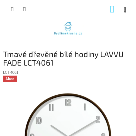
Přejít
NÁKUP
na
obsah
KOŠÍK
Tmavé dřevěné bílé hodiny LAVVU
FADE LCT4061
LCT4061
Akce