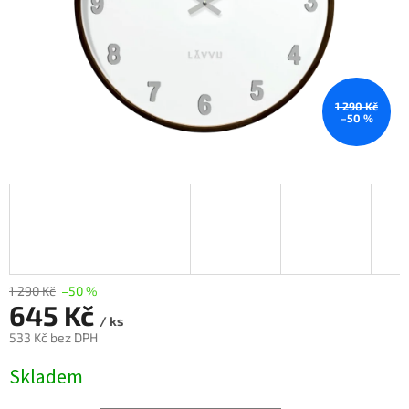
1 290 Kč
–50 %
1 290 Kč
–50 %
645 Kč
/ ks
533 Kč
bez DPH
Měrná
Skladem
cena: