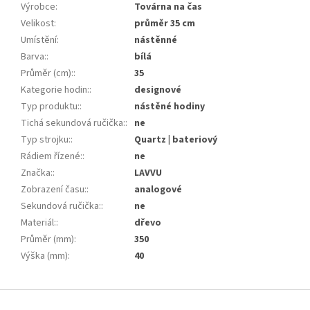
Výrobce
:
Továrna na čas
Velikost
:
průměr 35 cm
Umístění
:
nástěnné
Barva:
:
bílá
Průměr (cm):
:
35
Kategorie hodin:
:
designové
Typ produktu:
:
nástěné hodiny
Tichá sekundová ručička:
:
ne
Typ strojku:
:
Quartz | bateriový
Rádiem řízené:
:
ne
Značka:
:
LAVVU
Zobrazení času:
:
analogové
Sekundová ručička:
:
ne
Materiál:
:
dřevo
Průměr (mm)
:
350
Výška (mm)
:
40
Z