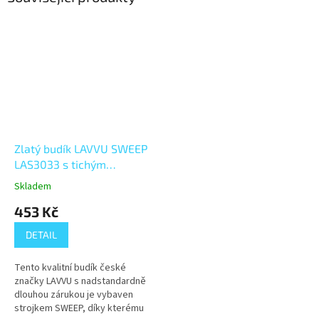
Zlatý budík LAVVU SWEEP
LAS3033 s tichým
plynulým chodem
Skladem
453 Kč
DETAIL
Tento kvalitní budík české
značky LAVVU s nadstandardně
dlouhou zárukou je vybaven
strojkem SWEEP, díky kterému