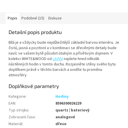
vteřinová ručička hlasitě netiká,
ale plynule obchází číselník. V...
Popis
Podobné (15)
Diskuze
Detailní popis produktu
Bílá je a vždycky bude nejdůležitější základní barvou interiéru. Je
čistá, jasná a pozitivní a v kombinaci se dřevěnými detaily bude
navíc ve vašem bytě působit útulným a přívětivým dojmem. V
kolekci WHITE&WOOD od
LAVVU
najdete hned několik
nástěnných hodin v tomto duchu. Rozjasněte stěny svého bytu
doplňkem právě v těchto barvách a uvidíte tu proměnu
atmosféry.
Doplňkové parametry
Kategorie
:
Hodiny
EAN
:
8596300026229
Typ strojku
:
quartz | bateriový
Zobrazení času
:
analogové
Materiál
:
dřevo