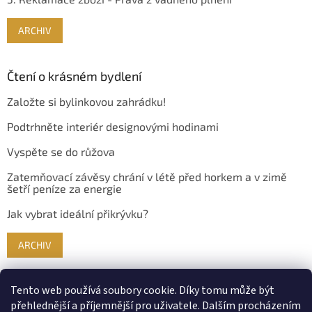
ARCHIV
Čtení o krásném bydlení
Založte si bylinkovou zahrádku!
Podtrhněte interiér designovými hodinami
Vyspěte se do růžova
Zatemňovací závěsy chrání v létě před horkem a v zimě
šetří peníze za energie
Jak vybrat ideální přikrývku?
ARCHIV
Tento web používá soubory cookie. Díky tomu může být
přehlednější a příjemnější pro uživatele. Dalším procházením