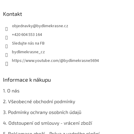
á
p
a
Kontakt
t
objednavky
@
bydlimekrasne.cz
í
+420 604 553 164
Sledujte nás na FB
bydlimekrasne_cz
https://www.youtube.com/@bydlimekrasne5694
Informace k nákupu
1. O nás
2. Všeobecné obchodní podmínky
3. Podmínky ochrany osobních údajů
4. Odstoupení od smlouvy - vrácení zboží
5. Reklamace zboží - Práva z vadného plnění