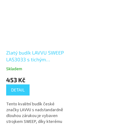
Zlatý budík LAVVU SWEEP
LAS3033 s tichým
plynulým chodem
Skladem
453 Kč
DETAIL
Tento kvalitní budík české
značky LAVVU s nadstandardně
dlouhou zárukou je vybaven
strojkem SWEEP, díky kterému
vteřinová ručička hlasitě netiká,
ale plynule obchází číselník. V...