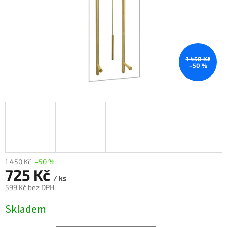
1 450 Kč
–50 %
1 450 Kč
–50 %
725 Kč
/ ks
599 Kč
bez DPH
Měrná
Skladem
cena: