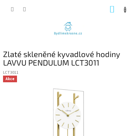
Přejít
NÁKUP
na
obsah
KOŠÍK
Zlaté skleněné kyvadlové hodiny
LAVVU PENDULUM LCT3011
LCT3011
Akce