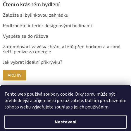
Čtení o krásném bydlení
Založte si bylinkovou zahrádku!
Podtrhněte interiér designovými hodinami
Vyspěte se do růžova
Zatemňovací závěsy chrání v létě před horkem a v zimě
šetří peníze za energie
Jak vybrat ideální přikrývku?
ARCHIV
Tento web používá soubory cookie. Díky tomu může být
přehlednější a příjemnější pro uživatele. Dalším procházením
tohoto webu vyjadřujete souhlas s jejich používáním.
Nastavení
Vytvořil Shoptet