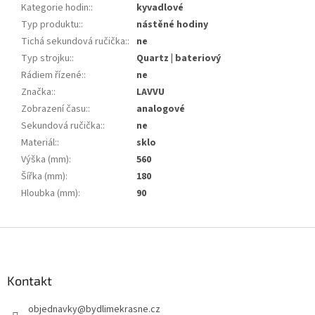
Kategorie hodin:
:
kyvadlové
Typ produktu:
:
nástěné hodiny
Tichá sekundová ručička:
:
ne
Typ strojku:
:
Quartz | bateriový
Rádiem řízené:
:
ne
Značka:
:
LAVVU
Zobrazení času:
:
analogové
Sekundová ručička:
:
ne
Materiál:
:
sklo
Výška (mm)
:
560
Šířka (mm)
:
180
Hloubka (mm)
:
90
Z
á
p
a
Kontakt
t
objednavky
@
bydlimekrasne.cz
í