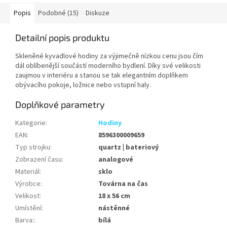
Popis
Podobné (15)
Diskuze
Detailní popis produktu
Skleněné kyvadlové hodiny za výjimečně nízkou cenu jsou čím
dál oblíbenější součástí moderního bydlení. Díky své velikosti
zaujmou v interiéru a stanou se tak elegantním doplňkem
obývacího pokoje, ložnice nebo vstupní haly.
Doplňkové parametry
Kategorie
:
Hodiny
EAN
:
8596300009659
Typ strojku
:
quartz | bateriový
Zobrazení času
:
analogové
Materiál
:
sklo
Výrobce
:
Továrna na čas
Velikost
:
18 x 56 cm
Umístění
:
nástěnné
Barva:
:
bílá