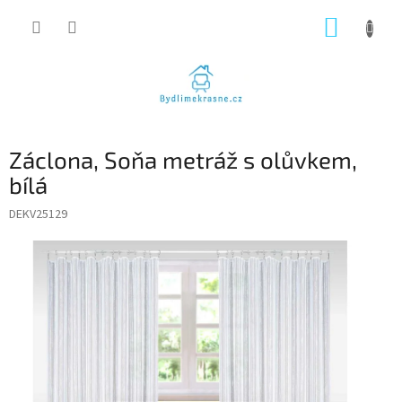
Přejít
NÁKUP
na
obsah
KOŠÍK
Záclona, Soňa metráž s olůvkem,
bílá
DEKV25129