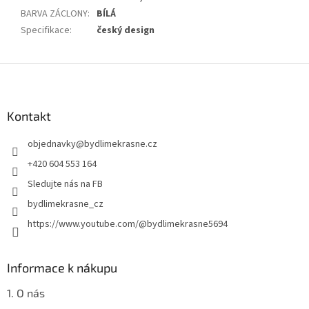
BARVA ZÁCLONY
:
BÍLÁ
Specifikace
:
český design
Z
á
p
a
Kontakt
t
objednavky
@
bydlimekrasne.cz
í
+420 604 553 164
Sledujte nás na FB
bydlimekrasne_cz
https://www.youtube.com/@bydlimekrasne5694
Informace k nákupu
1. O nás