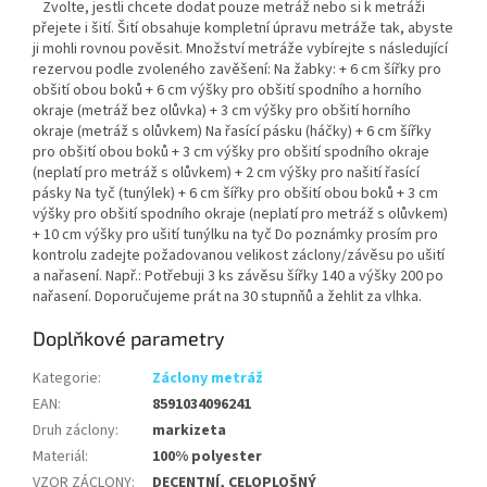
Zvolte, jestli chcete dodat pouze metráž nebo si k metráži
přejete i šití. Šití obsahuje kompletní úpravu metráže tak, abyste
ji mohli rovnou pověsit. Množství metráže vybírejte s následující
rezervou podle zvoleného zavěšení: Na žabky: + 6 cm šířky pro
obšití obou boků + 6 cm výšky pro obšití spodního a horního
okraje (metráž bez olůvka) + 3 cm výšky pro obšití horního
okraje (metráž s olůvkem) Na řasící pásku (háčky) + 6 cm šířky
pro obšití obou boků + 3 cm výšky pro obšití spodního okraje
(neplatí pro metráž s olůvkem) + 2 cm výšky pro našití řasící
pásky Na tyč (tunýlek) + 6 cm šířky pro obšití obou boků + 3 cm
výšky pro obšití spodního okraje (neplatí pro metráž s olůvkem)
+ 10 cm výšky pro ušití tunýlku na tyč Do poznámky prosím pro
kontrolu zadejte požadovanou velikost záclony/závěsu po ušití
a nařasení. Např.: Potřebuji 3 ks závěsu šířky 140 a výšky 200 po
nařasení. Doporučujeme prát na 30 stupnňů a žehlit za vlhka.
Doplňkové parametry
Kategorie
:
Záclony metráž
EAN
:
8591034096241
Druh záclony
:
markizeta
Materiál
:
100% polyester
VZOR ZÁCLONY
:
DECENTNÍ, CELOPLOŠNÝ