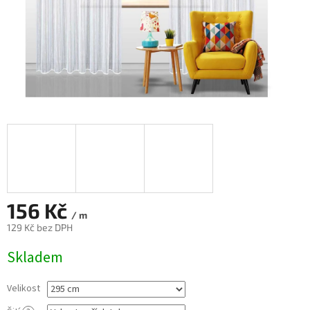
156 Kč
/ m
129 Kč
bez DPH
Měrná
Skladem
cena:
Velikost