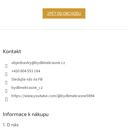
ZPĚT DO OBCHODU
Z
á
p
a
Kontakt
t
objednavky
@
bydlimekrasne.cz
í
+420 604 553 164
Sledujte nás na FB
bydlimekrasne_cz
https://www.youtube.com/@bydlimekrasne5694
Informace k nákupu
1. O nás