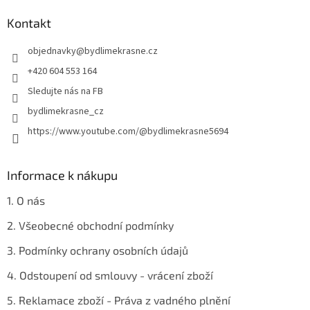
d
p
a
a
Kontakt
c
t
í
objednavky
@
bydlimekrasne.cz
í
p
r
+420 604 553 164
v
Sledujte nás na FB
k
y
bydlimekrasne_cz
v
https://www.youtube.com/@bydlimekrasne5694
ý
p
i
s
Informace k nákupu
u
1. O nás
2. Všeobecné obchodní podmínky
3. Podmínky ochrany osobních údajů
4. Odstoupení od smlouvy - vrácení zboží
5. Reklamace zboží - Práva z vadného plnění