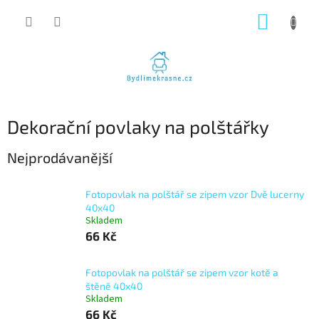
Přejít
NÁKUP
na
obsah
KOŠÍK
Dekorační povlaky na polštářky
Nejprodávanější
Fotopovlak na polštář se zipem vzor Dvě lucerny
40x40
Skladem
66 Kč
Fotopovlak na polštář se zipem vzor kotě a
štěně 40x40
Skladem
66 Kč