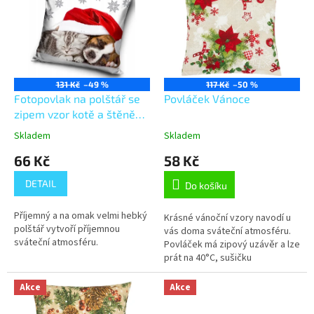
p
i
s
p
r
o
131 Kč
–49 %
117 Kč
–50 %
d
Fotopovlak na polštář se
Povláček Vánoce
u
zipem vzor kotě a štěně
k
40x40
Skladem
Skladem
t
66 Kč
58 Kč
ů
DETAIL
Do košíku
Příjemný a na omak velmi hebký
Krásné vánoční vzory navodí u
polštář vytvoří příjemnou
vás doma sváteční atmosféru.
sváteční atmosféru.
Povláček má zipový uzávěr a lze
prát na 40°C, sušičku
nedoporučujeme.
Akce
Akce