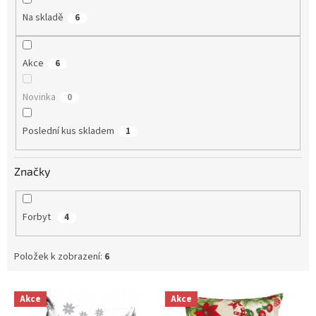
Na skladě
6
Akce
6
Novinka
0
Poslední kus skladem
1
Značky
Forbyt
4
Položek k zobrazení:
6
V
Akce
Akce
ý