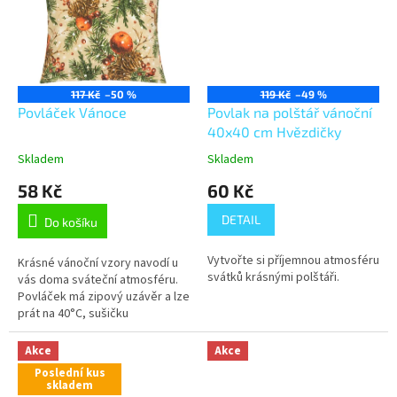
117 Kč
–50 %
119 Kč
–49 %
Povláček Vánoce
Povlak na polštář vánoční
40x40 cm Hvězdičky
Skladem
Skladem
58 Kč
60 Kč
DETAIL
Do košíku
Vytvořte si příjemnou atmosféru
Krásné vánoční vzory navodí u
svátků krásnými polštáři.
vás doma sváteční atmosféru.
Povláček má zipový uzávěr a lze
prát na 40°C, sušičku
nedoporučujeme.
Akce
Akce
Poslední kus
skladem