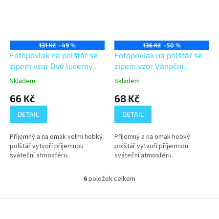
131 Kč
–49 %
136 Kč
–50 %
Fotopovlak na polštář se
Fotopovlak na polštář se
zipem vzor Dvě lucerny
zipem vzor Vánoční
40x40
lucerna 40x40
Skladem
Skladem
66 Kč
68 Kč
DETAIL
DETAIL
Příjemný a na omak velmi hebký
Příjemný a na omak hebký
polštář vytvoří příjemnou
polštář vytvoří příjemnou
sváteční atmosféru.
sváteční atmosféru.
6
položek celkem
O
v
l
Z
á
á