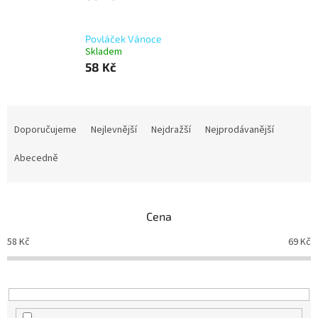
Povláček Vánoce
Skladem
58 Kč
Ř
a
Doporučujeme
Nejlevnější
Nejdražší
Nejprodávanější
z
e
Abecedně
n
í
p
Cena
r
o
58
Kč
69
Kč
d
u
k
t
ů