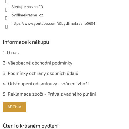
v
Sledujte nás na FB
k
y
bydlimekrasne_cz
v
https://www.youtube.com/@bydlimekrasne5694
ý
p
i
s
Informace k nákupu
u
1. O nás
2. Všeobecné obchodní podmínky
3. Podmínky ochrany osobních údajů
4. Odstoupení od smlouvy - vrácení zboží
5. Reklamace zboží - Práva z vadného plnění
ARCHIV
Čtení o krásném bydlení