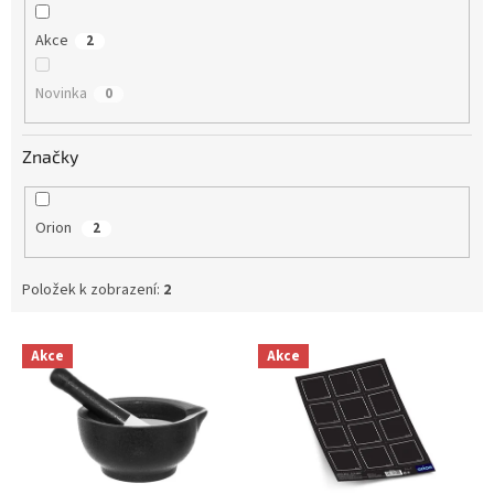
Akce
2
Novinka
0
Značky
Orion
2
Položek k zobrazení:
2
V
Akce
Akce
ý
p
i
s
p
r