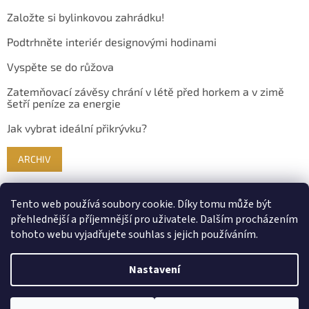
Založte si bylinkovou zahrádku!
Podtrhněte interiér designovými hodinami
Vyspěte se do růžova
Zatemňovací závěsy chrání v létě před horkem a v zimě
šetří peníze za energie
Jak vybrat ideální přikrývku?
ARCHIV
Tento web používá soubory cookie. Díky tomu může být
přehlednější a příjemnější pro uživatele. Dalším procházením
tohoto webu vyjadřujete souhlas s jejich používáním.
Nastavení
Vytvořil Shoptet