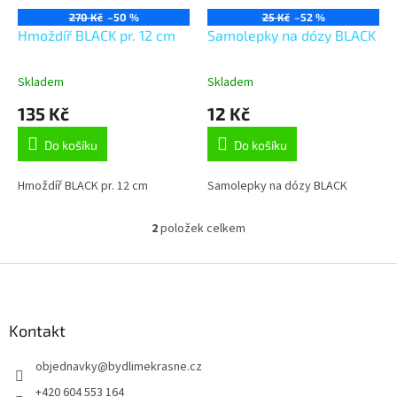
o
270 Kč
–50 %
25 Kč
–52 %
d
Hmoždíř BLACK pr. 12 cm
Samolepky na dózy BLACK
u
k
Skladem
Skladem
t
135 Kč
12 Kč
ů
Do košíku
Do košíku
Hmoždíř BLACK pr. 12 cm
Samolepky na dózy BLACK
2
položek celkem
O
v
l
Z
á
á
d
p
a
a
Kontakt
c
t
í
objednavky
@
bydlimekrasne.cz
í
p
r
+420 604 553 164