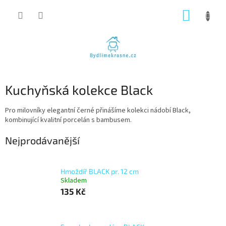
Přejít
NÁKUP
na
obsah
KOŠÍK
Kuchyňská kolekce Black
Pro milovníky elegantní černé přinášíme kolekci nádobí Black,
kombinující kvalitní porcelán s bambusem.
Nejprodávanější
Hmoždíř BLACK pr. 12 cm
Skladem
135 Kč