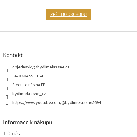
ZPĚT DO OBCHODU
Z
á
p
a
Kontakt
t
objednavky
@
bydlimekrasne.cz
í
+420 604 553 164
Sledujte nás na FB
bydlimekrasne_cz
https://www.youtube.com/@bydlimekrasne5694
Informace k nákupu
1. O nás