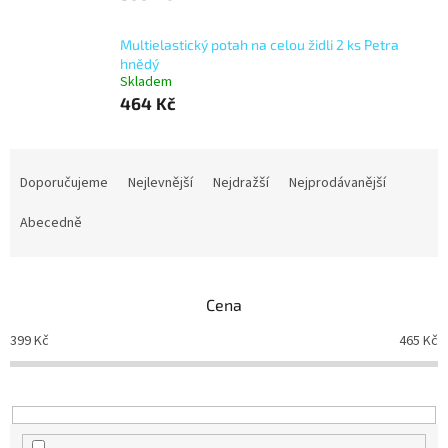
Multielastický potah na celou židli 2 ks Petra
hnědý
Skladem
464 Kč
Ř
a
Doporučujeme
Nejlevnější
Nejdražší
Nejprodávanější
z
e
Abecedně
n
í
p
Cena
r
o
399
Kč
465
Kč
d
u
k
t
ů