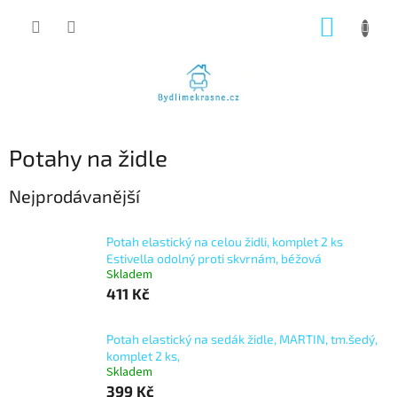
Přejít
NÁKUP
na
obsah
KOŠÍK
Potahy na židle
Nejprodávanější
Potah elastický na celou židli, komplet 2 ks
Estivella odolný proti skvrnám, béžová
Skladem
411 Kč
Potah elastický na sedák židle, MARTIN, tm.šedý,
komplet 2 ks,
Skladem
399 Kč