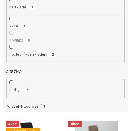
Na skladě
3
Akce
3
Novinka
0
Poslední kus skladem
2
Značky
Forbyt
3
Položek k zobrazení:
3
V
Akce
Akce
ý