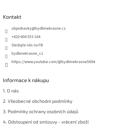
á
á
d
p
a
a
Kontakt
c
t
í
objednavky
@
bydlimekrasne.cz
í
p
r
+420 604 553 164
v
Sledujte nás na FB
k
y
bydlimekrasne_cz
v
https://www.youtube.com/@bydlimekrasne5694
ý
p
i
s
Informace k nákupu
u
1. O nás
2. Všeobecné obchodní podmínky
3. Podmínky ochrany osobních údajů
4. Odstoupení od smlouvy - vrácení zboží