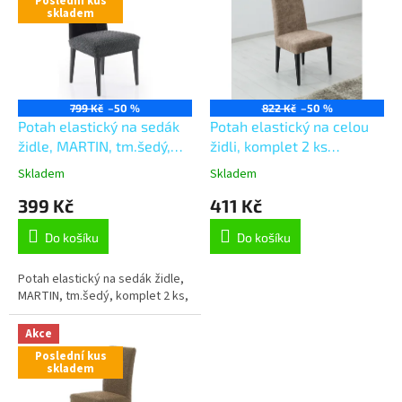
Poslední kus
p
skladem
i
s
p
r
o
799 Kč
–50 %
822 Kč
–50 %
d
Potah elastický na sedák
Potah elastický na celou
u
židle, MARTIN, tm.šedý,
židli, komplet 2 ks
k
komplet 2 ks,
Estivella odolný proti
Skladem
Skladem
t
skvrnám, béžová
399 Kč
411 Kč
ů
Do košíku
Do košíku
Potah elastický na sedák židle,
MARTIN, tm.šedý, komplet 2 ks,
Akce
Poslední kus
skladem