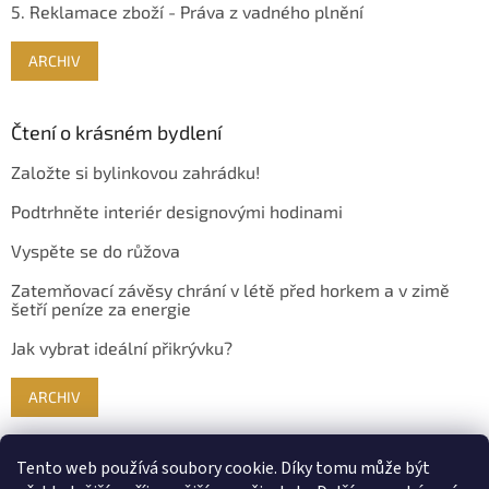
5. Reklamace zboží - Práva z vadného plnění
ARCHIV
Čtení o krásném bydlení
Založte si bylinkovou zahrádku!
Podtrhněte interiér designovými hodinami
Vyspěte se do růžova
Zatemňovací závěsy chrání v létě před horkem a v zimě
šetří peníze za energie
Jak vybrat ideální přikrývku?
ARCHIV
Tento web používá soubory cookie. Díky tomu může být