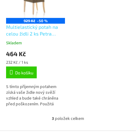
929 Kč
–50 %
Multielastický potah na
celou židli 2 ks Petra
hnědý
Skladem
464 Kč
Měrná
232 Kč / 1 ks
cena:
Do košíku
S tímto příjemným potahem
získá vaše židle nový svěží
vzhled a bude také chráněna
před poškozením. Použitá
kvalitní látka je velmi příjemná
na dotek a díky výborné
3
položek celkem
O
elasticitě...
v
l
Z