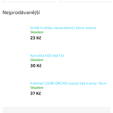
Nejprodávanější
Držák truhlíku nastavitelný Colore zelený
Skladem
23 Kč
Konvička EOS bílá 1,5l
Skladem
30 Kč
Květináč COUBI ORCHID vysoký bílý transp. 16cm
Skladem
37 Kč
Ř