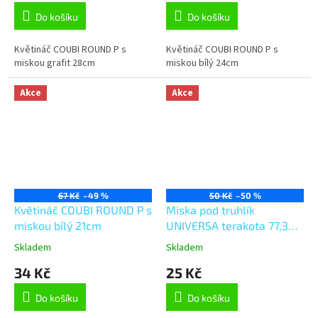
Do košíku
Do košíku
Květináč COUBI ROUND P s
Květináč COUBI ROUND P s
miskou grafit 28cm
miskou bílý 24cm
Akce
Akce
67 Kč
–49 %
50 Kč
–50 %
Květináč COUBI ROUND P s
Miska pod truhlík
miskou bílý 21cm
UNIVERSA terakota 77,3
cm
Skladem
Skladem
34 Kč
25 Kč
Do košíku
Do košíku