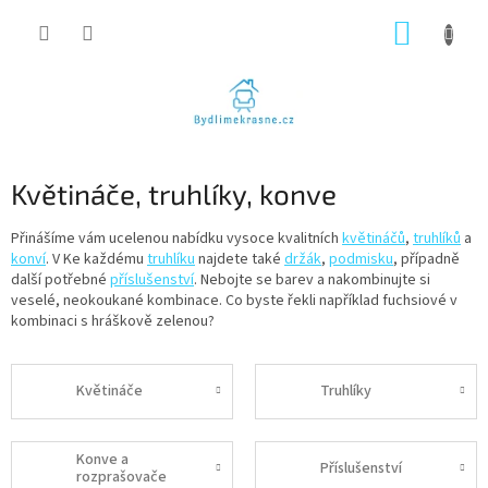
Přejít
NÁKUP
na
obsah
KOŠÍK
Květináče, truhlíky, konve
Přinášíme vám ucelenou nabídku vysoce kvalitních
květináčů
,
truhlíků
a
konví
. V Ke každému
truhlíku
najdete také
držák
,
podmisku
, případně
další potřebné
příslušenství
. Nebojte se barev a nakombinujte si
veselé, neokoukané kombinace. Co byste řekli například fuchsiové v
kombinaci s hráškově zelenou?
Květináče
Truhlíky
Konve a
Příslušenství
rozprašovače