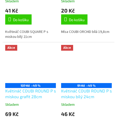
Skladem
Skladem
41 Kč
20 Kč
Do košíku
Do košíku
Květináč COUBI SQUARE P s
Mísa COUBI ORCHID bílá 19,8cm
miskou bílý 21cm
Akce
Akce
137 Kč
–49 %
91 Kč
–49 %
Květináč COUBI ROUND P s
Květináč COUBI ROUND P s
miskou grafit 28cm
miskou bílý 24cm
Skladem
Skladem
69 Kč
46 Kč