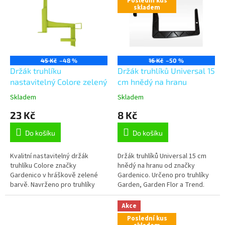
Poslední kus
p
skladem
i
s
p
r
o
45 Kč
–48 %
16 Kč
–50 %
d
Držák truhlíku
Držák truhlíků Universal 15
u
nastavitelný Colore zelený
cm hnědý na hranu
k
Skladem
Skladem
t
23 Kč
8 Kč
ů
Do košíku
Do košíku
Kvalitní nastavitelný držák
Držák truhlíků Universal 15 cm
truhlíku Colore značky
hnědý na hranu od značky
Gardenico v hráškově zelené
Gardenico. Určeno pro truhlíky
barvě. Navrženo pro truhlíky
Garden, Garden Flor a Trend.
Extra Flor a Extra Line Smart.
Akce
Poslední kus