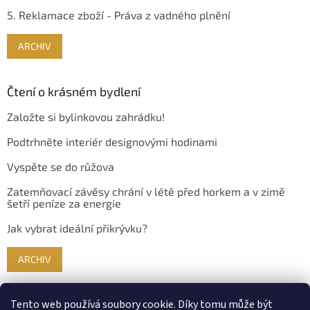
5. Reklamace zboží - Práva z vadného plnění
ARCHIV
Čtení o krásném bydlení
Založte si bylinkovou zahrádku!
Podtrhněte interiér designovými hodinami
Vyspěte se do růžova
Zatemňovací závěsy chrání v létě před horkem a v zimě
šetří peníze za energie
Jak vybrat ideální přikrývku?
ARCHIV
Tento web používá soubory cookie. Díky tomu může být