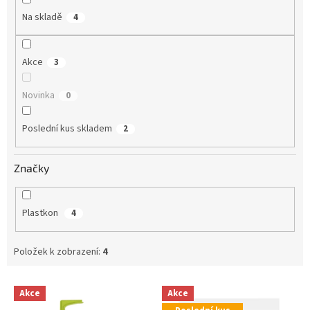
Na skladě
4
Akce
3
Novinka
0
Poslední kus skladem
2
Značky
Plastkon
4
Položek k zobrazení:
4
V
Akce
Akce
ý