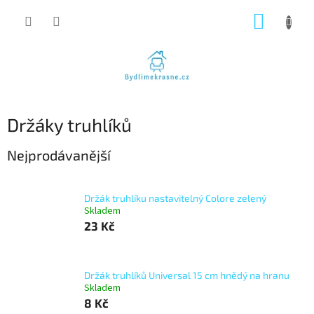
Přejít
NÁKUP
na
obsah
KOŠÍK
Držáky truhlíků
Nejprodávanější
Držák truhlíku nastavitelný Colore zelený
Skladem
23 Kč
Držák truhlíků Universal 15 cm hnědý na hranu
Skladem
8 Kč