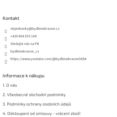
Z
á
á
d
p
a
a
Kontakt
c
t
í
objednavky
@
bydlimekrasne.cz
í
p
r
+420 604 553 164
v
Sledujte nás na FB
k
y
bydlimekrasne_cz
v
https://www.youtube.com/@bydlimekrasne5694
ý
p
i
s
Informace k nákupu
u
1. O nás
2. Všeobecné obchodní podmínky
3. Podmínky ochrany osobních údajů
4. Odstoupení od smlouvy - vrácení zboží