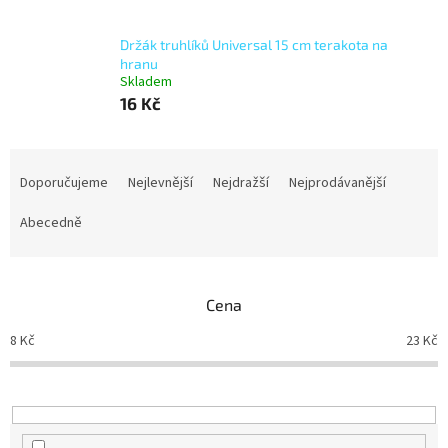
Držák truhlíků Universal 15 cm terakota na
hranu
Skladem
16 Kč
Ř
a
Doporučujeme
Nejlevnější
Nejdražší
Nejprodávanější
z
e
Abecedně
n
í
p
Cena
r
o
8
Kč
23
Kč
d
u
k
t
ů