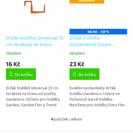
skladem
45 Kč
–48 %
Držák truhlíků Universal 15
Držák truhlíku
cm terakota na hranu
nastavitelný Colore
fuchsiový
Skladem
Skladem
16 Kč
23 Kč
Do košíku
Do košíku
Držák truhlíků Universal 15 cm
Kvalitní nastavitelný držák
terakota na hranu od značky
truhlíku Gardenico Colore ve
Gardenico. Určeno pro truhlíky
fuchsiové barvě truhlíku.
Garden, Garden Flor a Trend.
Navrženo pro truhlíky Extra Flor
a Extra Line Smart.
4
položek celkem
O
v
l