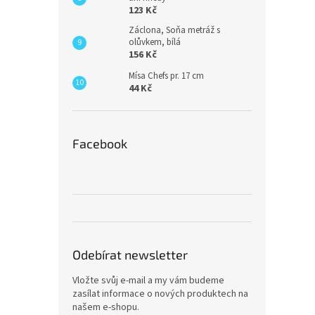
123 Kč
Záclona, Soňa metráž s
olůvkem, bílá
156 Kč
Mísa Chefs pr. 17 cm
44 Kč
Facebook
Odebírat newsletter
Vložte svůj e-mail a my vám budeme
zasílat informace o nových produktech na
našem e-shopu.