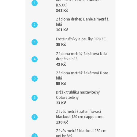
(LS309)
368 Kč
Záclona dreher, Daniela metráž,
bílá
101 Kč
Froté ručníky a osušky FIRUZE
85 Kč
Záclona metráž žakárová Nela
drapérka bílá
43 Kč
Záclona metráž žakárová Dora
bílá
55 Kč
Držák truhlíku nastavitelný
Colore zelený
23 Kč
Závěs metráž zatemňovací
blackout 150 cm cappuccino
130 Kč
Závěs metráž blackout 150 cm
uni hnědý