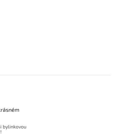
 krásném
i bylinkovou
!