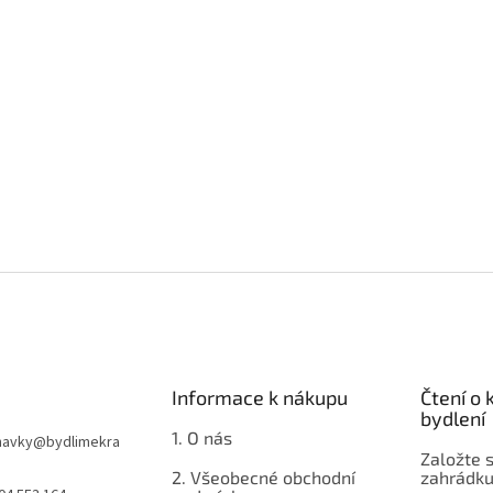
Informace k nákupu
Čtení o
bydlení
1. O nás
navky
@
bydlimekra
Založte s
2. Všeobecné obchodní
zahrádku