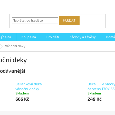
HLEDAT
 jídelna
Koupelna
Pro děti
Záclony a závěsy
Domá
Vánoční deky
oční deky
odávanější
Beránková deka
Deka ELLA vločky
vánoční vločky
červená 130x155
Skladem
Skladem
666 Kč
249 Kč