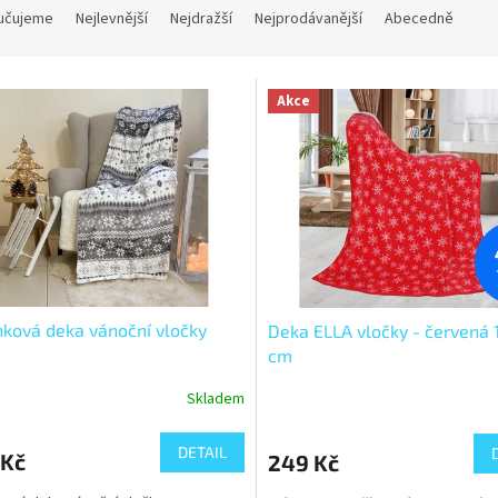
učujeme
Nejlevnější
Nejdražší
Nejprodávanější
Abecedně
Akce
ková deka vánoční vločky
Deka ELLA vločky - červená 
cm
Skladem
DETAIL
 Kč
249 Kč