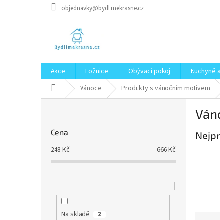
Přejít
objednavky@bydlimekrasne.cz
na
obsah
Akce
Ložnice
Obývací pokoj
Kuchyně a
Domů
Vánoce
Produkty s vánočním motivem
P
Ván
o
s
Cena
Nejpr
t
r
248
Kč
666
Kč
a
n
n
í
p
a
Na skladě
2
Ř