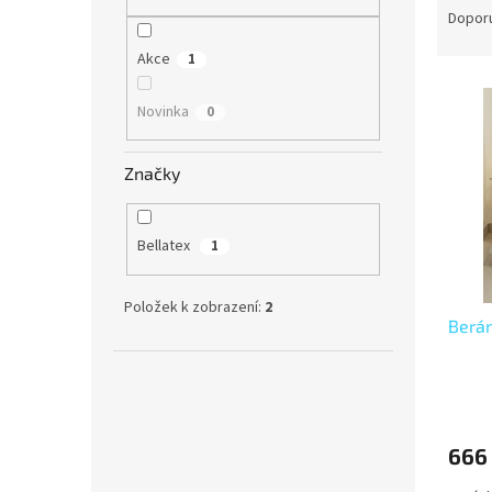
n
a
Dopor
e
z
l
Akce
1
e
V
n
ý
í
Novinka
0
p
p
i
r
Značky
s
o
p
d
r
u
Bellatex
1
o
k
d
t
u
ů
Položek k zobrazení:
2
Berán
k
t
ů
666