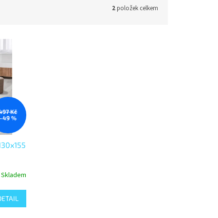
2
položek celkem
497 Kč
–49 %
130x155
Skladem
DETAIL