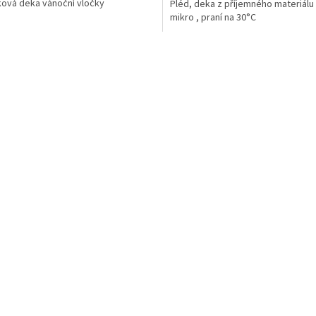
ová deka vánoční vločky
Pléd, deka z příjemného materiálu 
mikro , praní na 30°C
O
v
l
á
d
a
c
í
p
r
v
k
y
v
ý
p
i
s
u