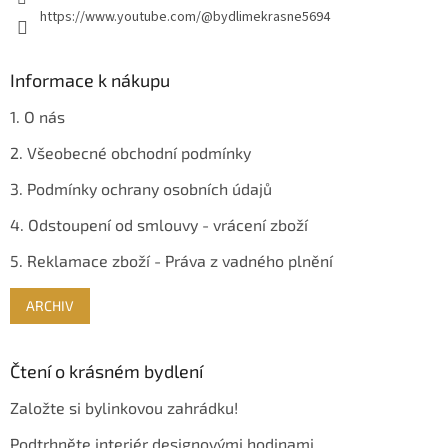
https://www.youtube.com/@bydlimekrasne5694
ý
p
i
s
Informace k nákupu
u
1. O nás
2. Všeobecné obchodní podmínky
3. Podmínky ochrany osobních údajů
4. Odstoupení od smlouvy - vrácení zboží
5. Reklamace zboží - Práva z vadného plnění
ARCHIV
Čtení o krásném bydlení
Založte si bylinkovou zahrádku!
Podtrhněte interiér designovými hodinami