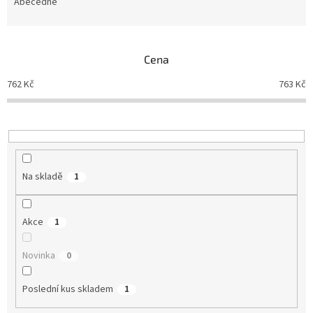
e
Abecedně
n
í
p
Cena
r
o
762
Kč
763
Kč
d
u
k
t
ů
Na skladě
1
Akce
1
Novinka
0
Poslední kus skladem
1