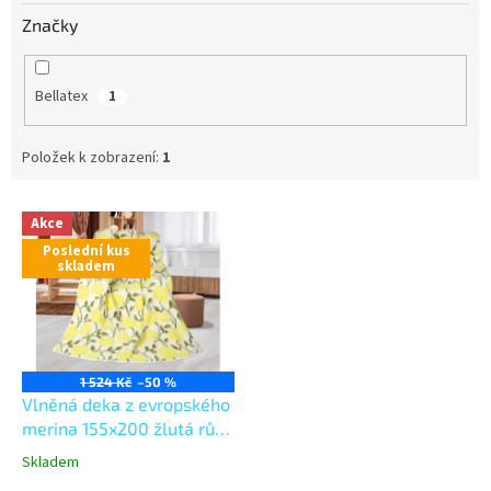
Značky
Bellatex
1
Položek k zobrazení:
1
V
Akce
ý
Poslední kus
p
skladem
i
s
p
r
o
1 524 Kč
–50 %
d
Vlněná deka z evropského
u
merina 155x200 žlutá růže
k
450g/m2
Skladem
t