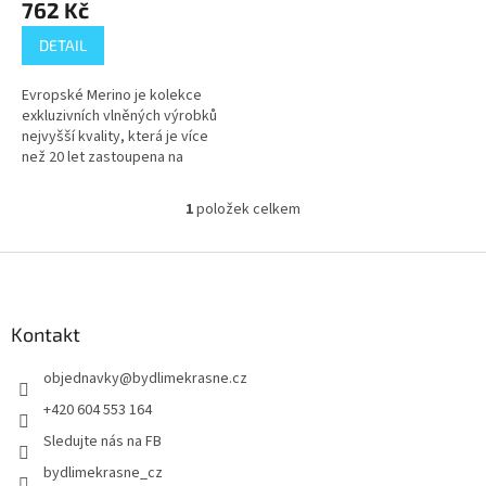
762 Kč
ů
DETAIL
Evropské Merino je kolekce
exkluzivních vlněných výrobků
nejvyšší kvality, která je více
než 20 let zastoupena na
světovém trhu se zdravým
zbožím vyráběným z přírodní
1
položek celkem
O
nové vlny....
v
l
Z
á
á
d
p
a
a
Kontakt
c
t
í
objednavky
@
bydlimekrasne.cz
í
p
r
+420 604 553 164
v
Sledujte nás na FB
k
y
bydlimekrasne_cz
v