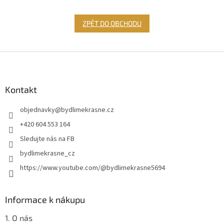
ZPĚT DO OBCHODU
Z
á
p
a
Kontakt
t
objednavky
@
bydlimekrasne.cz
í
+420 604 553 164
Sledujte nás na FB
bydlimekrasne_cz
https://www.youtube.com/@bydlimekrasne5694
Informace k nákupu
1. O nás