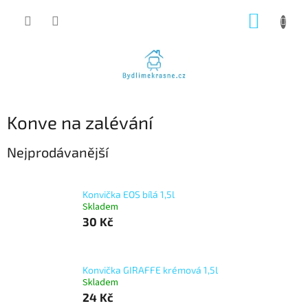
Přejít
NÁKUP
na
obsah
KOŠÍK
Konve na zalévání
Nejprodávanější
Konvička EOS bílá 1,5l
Skladem
30 Kč
Konvička GIRAFFE krémová 1,5l
Skladem
24 Kč