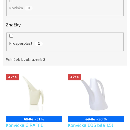
Novinka
0
Značky
Prosperplast
2
Položek k zobrazení:
2
V
Akce
Akce
ý
p
i
s
p
r
o
49 Kč
–51 %
60 Kč
–50 %
d
Konvička GIRAFFE
Konvička EOS bílá 1,5l