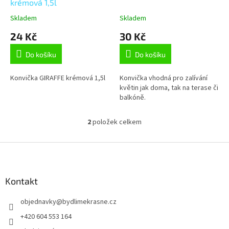
u
krémová 1,5l
k
Skladem
Skladem
t
24 Kč
30 Kč
ů
Do košíku
Do košíku
Konvička GIRAFFE krémová 1,5l
Konvička vhodná pro zalívání
květin jak doma, tak na terase či
balkóně.
2
položek celkem
O
v
l
Z
á
á
d
p
a
a
Kontakt
c
t
í
objednavky
@
bydlimekrasne.cz
í
p
r
+420 604 553 164
v