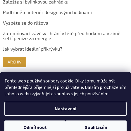
Založte si bylinkovou zahrádku!
Podtrhněte interiér designovými hodinami
Vyspěte se do růžova
Zatemňovací závěsy chrání v létě před horkem a v zimě
šetří peníze za energie
Jak vybrat ideální přikrývku?
ARCHIV
Tento web používá soubory cookie. Díky tomu může být
přehlednější a příjemnější pro uživatele. Dalším procházením
tohoto webu vyjadřujete souhlas s jejich používáním.
Nastavení
Vytvořil Shoptet
Odmítnout
Souhlasím
Copyright 2026
Bydlimekrasne.cz
. Všechna práva vyhrazena.