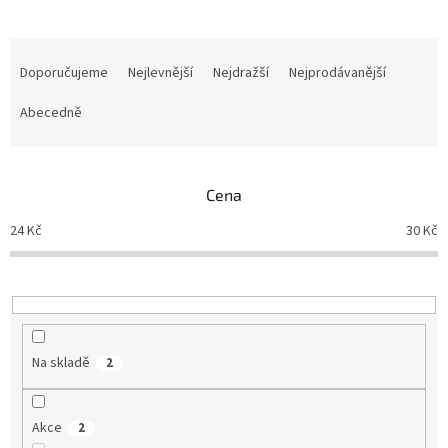
Ř
a
Doporučujeme
Nejlevnější
Nejdražší
Nejprodávanější
z
e
Abecedně
n
í
p
Cena
r
o
24
Kč
30
Kč
d
u
k
t
ů
Na skladě
2
Akce
2