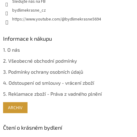
Sledujte nás na FB
k
y
bydlimekrasne_cz
v
https://www.youtube.com/@bydlimekrasne5694
ý
p
i
s
Informace k nákupu
u
1. O nás
2. Všeobecné obchodní podmínky
3. Podmínky ochrany osobních údajů
4. Odstoupení od smlouvy - vrácení zboží
5. Reklamace zboží - Práva z vadného plnění
ARCHIV
Čtení o krásném bydlení