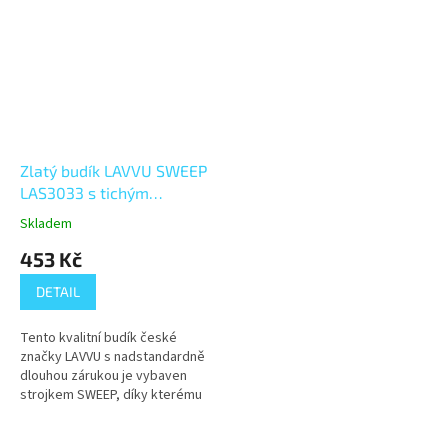
Zlatý budík LAVVU SWEEP
LAS3033 s tichým
plynulým chodem
Skladem
453 Kč
DETAIL
Tento kvalitní budík české
značky LAVVU s nadstandardně
dlouhou zárukou je vybaven
strojkem SWEEP, díky kterému
vteřinová ručička hlasitě netiká,
ale plynule obchází číselník. V...