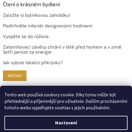
Čtení o krásném bydlení
Založte si bylinkovou zahrádku!
Podtrhněte interiér designovými hodinami
Vyspěte se do růžova
Zatemňovací závěsy chrání v létě před horkem a v zimě
šetří peníze za energie
Jak vybrat ideální přikrývku?
ARCHIV
Tento web používá soubory cookie. Díky tomu může být
přehlednější a příjemnější pro uživatele. Dalším procházením
tohoto webu vyjadřujete souhlas s jejich používáním.
Nastavení
Vytvořil Shoptet