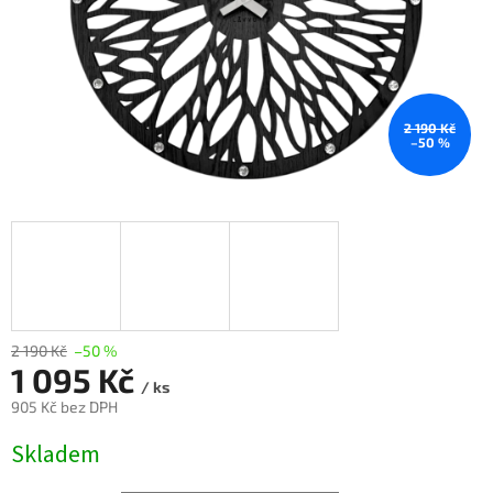
2 190 Kč
–50 %
2 190 Kč
–50 %
1 095 Kč
/ ks
905 Kč
bez DPH
Měrná
Skladem
cena: