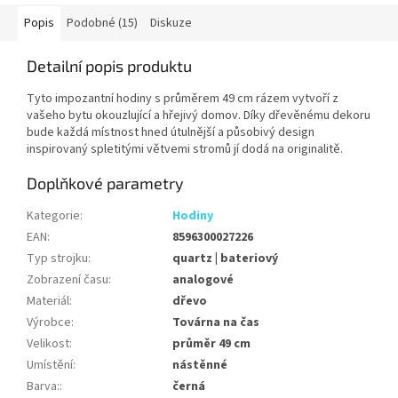
Popis
Podobné (15)
Diskuze
Detailní popis produktu
Tyto impozantní hodiny s průměrem 49 cm rázem vytvoří z
vašeho bytu okouzlující a hřejivý domov. Díky dřevěnému dekoru
bude každá místnost hned útulnější a působivý design
inspirovaný spletitými větvemi stromů jí dodá na originalitě.
Doplňkové parametry
Kategorie
:
Hodiny
EAN
:
8596300027226
Typ strojku
:
quartz | bateriový
Zobrazení času
:
analogové
Materiál
:
dřevo
Výrobce
:
Továrna na čas
Velikost
:
průměr 49 cm
Umístění
:
nástěnné
Barva:
:
černá