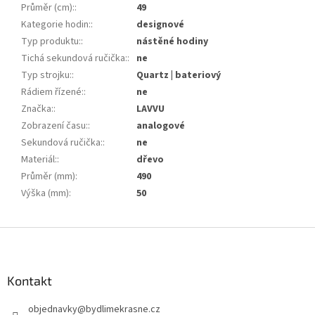
Průměr (cm):
:
49
Kategorie hodin:
:
designové
Typ produktu:
:
nástěné hodiny
Tichá sekundová ručička:
:
ne
Typ strojku:
:
Quartz | bateriový
Rádiem řízené:
:
ne
Značka:
:
LAVVU
Zobrazení času:
:
analogové
Sekundová ručička:
:
ne
Materiál:
:
dřevo
Průměr (mm)
:
490
Výška (mm)
:
50
Z
á
p
a
Kontakt
t
objednavky
@
bydlimekrasne.cz
í