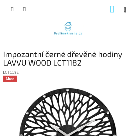
Přejít
NÁKUP
na
obsah
KOŠÍK
Impozantní černé dřevěné hodiny
LAVVU WOOD LCT1182
LCT1182
Akce