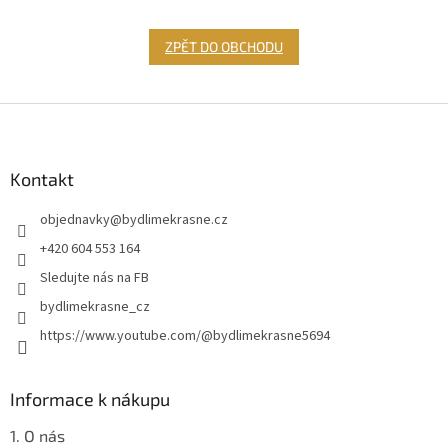
ZPĚT DO OBCHODU
Z
á
p
a
Kontakt
t
objednavky
@
bydlimekrasne.cz
í
+420 604 553 164
Sledujte nás na FB
bydlimekrasne_cz
https://www.youtube.com/@bydlimekrasne5694
Informace k nákupu
1. O nás