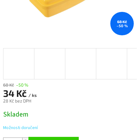
68 Kč
–50 %
68 Kč
–50 %
34 Kč
/ ks
28 Kč bez DPH
Měrná
Skladem
cena:
Možnosti doručení