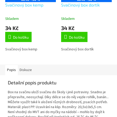
Svačinový box kemp
Svačinový box dortík
Skladem
Skladem
34 Kč
34 Kč
Do košíku
Do košíku
Svačinový box kemp
Svačinový box dortík
Popis
Diskuze
Detailní popis produktu
Box na svačinu uloží svačinu do školy i jiné potraviny. Snadno je
přepravíte, neosychají. Díky délce se do něj vejde rohlík, banán...
Můžete využít také k uložení různých drobností, psacích potřeb.
Materiál: plast PP. Uzavírání na klip. Rozměry: 20,5x10x5,5 cm.
Není vhodný do MVT ani do myčky na nádobí – mohlo by dojít k
poškození dekoru. Použití při teplotách od -25 °C do 95 °C.