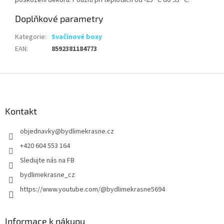
Doplňkové parametry
Kategorie
:
Svačinové boxy
EAN
:
8592381184773
Z
á
p
a
Kontakt
t
objednavky
@
bydlimekrasne.cz
í
+420 604 553 164
Sledujte nás na FB
bydlimekrasne_cz
https://www.youtube.com/@bydlimekrasne5694
Informace k nákupu