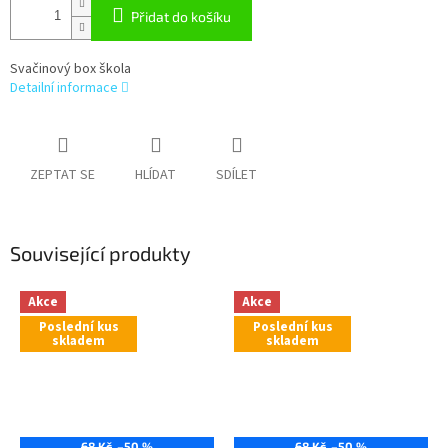
Přidat do košíku
Svačinový box škola
Detailní informace
ZEPTAT SE
HLÍDAT
SDÍLET
Související produkty
Akce
Akce
Poslední kus
Poslední kus
skladem
skladem
68 Kč
–50 %
68 Kč
–50 %