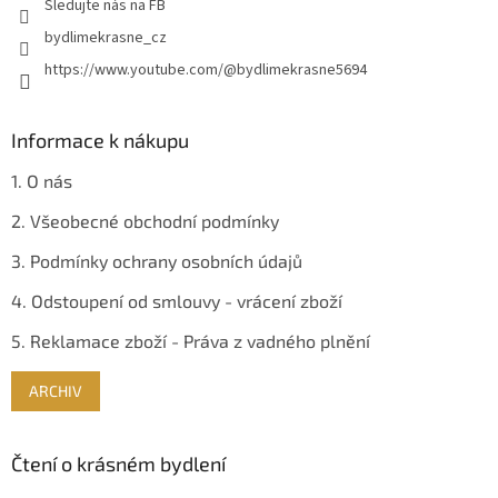
Sledujte nás na FB
k
y
bydlimekrasne_cz
v
https://www.youtube.com/@bydlimekrasne5694
ý
p
i
s
Informace k nákupu
u
1. O nás
2. Všeobecné obchodní podmínky
3. Podmínky ochrany osobních údajů
4. Odstoupení od smlouvy - vrácení zboží
5. Reklamace zboží - Práva z vadného plnění
ARCHIV
Čtení o krásném bydlení