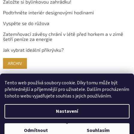
Založte si bylinkovou zahrádku!
Podtrhněte interiér designovými hodinami
Vyspěte se do růžova
Zatemňovací závěsy chrání v létě před horkem a v zimě
šetří peníze za energie
Jak vybrat ideální přikrývku?
ARCHIV
Tento web používá soubory cookie. Díky tomu může být
přehlednější a příjemnější pro uživatele. Dalším procházením
tohoto webu vyjadřujete souhlas s jejich používáním.
Nastavení
Vytvořil Shoptet
Odmítnout
Souhlasím
Copyright 2026
Bydlimekrasne.cz
. Všechna práva vyhrazena.