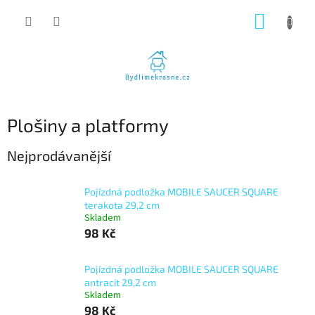
Přejít
NÁKUP
na
obsah
KOŠÍK
Plošiny a platformy
Nejprodávanější
Pojízdná podložka MOBILE SAUCER SQUARE
terakota 29,2 cm
Skladem
98 Kč
Pojízdná podložka MOBILE SAUCER SQUARE
antracit 29,2 cm
Skladem
98 Kč