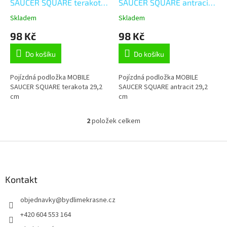
u
SAUCER SQUARE terakota
SAUCER SQUARE antracit
k
29,2 cm
29,2 cm
Skladem
Skladem
t
98 Kč
98 Kč
ů
Do košíku
Do košíku
Pojízdná podložka MOBILE
Pojízdná podložka MOBILE
SAUCER SQUARE terakota 29,2
SAUCER SQUARE antracit 29,2
cm
cm
2
položek celkem
O
v
l
Z
á
á
d
p
a
a
Kontakt
c
t
í
objednavky
@
bydlimekrasne.cz
í
p
r
+420 604 553 164
v