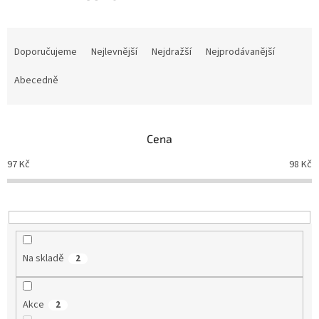
Ř
a
Doporučujeme
Nejlevnější
Nejdražší
Nejprodávanější
z
e
Abecedně
n
í
p
Cena
r
o
97
Kč
98
Kč
d
u
k
t
ů
Na skladě
2
Akce
2