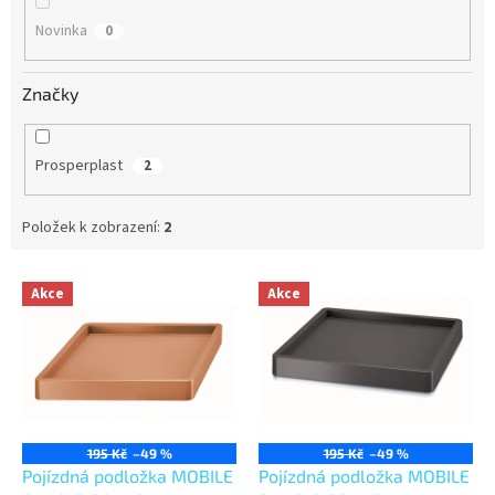
Novinka
0
Značky
Prosperplast
2
Položek k zobrazení:
2
V
Akce
Akce
ý
p
i
s
p
r
o
195 Kč
–49 %
195 Kč
–49 %
d
Pojízdná podložka MOBILE
Pojízdná podložka MOBILE