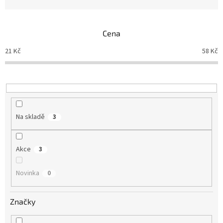
n
í
p
Cena
r
o
21
Kč
58
Kč
d
u
k
t
ů
Na skladě
3
Akce
3
Novinka
0
Značky