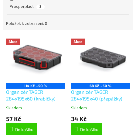
Prosperplast
3
Položek k zobrazení:
3
V
Akce
Akce
ý
p
i
s
p
r
o
114 Kč
–50 %
68 Kč
–50 %
d
Organizér TAGER
Organizér TAGER
u
284x195x60 (krabičky)
284x195x40 (přepážky)
k
Skladem
Skladem
t
57 Kč
34 Kč
ů
Do košíku
Do košíku