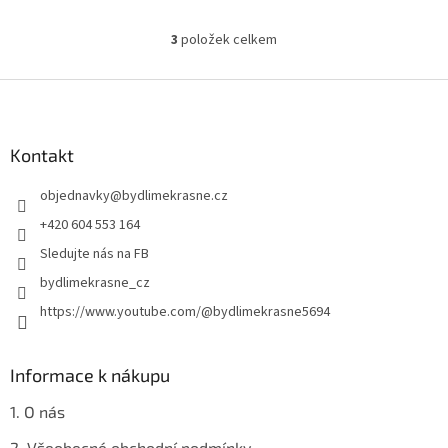
3
položek celkem
O
v
l
Z
á
á
d
p
a
a
Kontakt
c
t
í
objednavky
@
bydlimekrasne.cz
í
p
r
+420 604 553 164
v
Sledujte nás na FB
k
y
bydlimekrasne_cz
v
https://www.youtube.com/@bydlimekrasne5694
ý
p
i
s
Informace k nákupu
u
1. O nás
2. Všeobecné obchodní podmínky