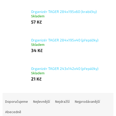
Organizér TAGER 284x195x60 (krabičky)
Skladem
57 Kč
Organizér TAGER 284x195x40 (přepážky)
Skladem
34 Kč
Organizér TAGER 243x142x40 (přepážky)
Skladem
21 Kč
Ř
a
Doporučujeme
Nejlevnější
Nejdražší
Nejprodávanější
z
e
Abecedně